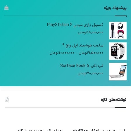
پیشنهاد ویژه
کنسول بازی سونی PlayStation 6
18,000,000
تومان
ساعت هوشمند اپل واچ 9
9,500,000
تومان
–
10,000,000
تومان
لپ تاپ Surface Book 5
70,000,000
تومان
نوشته‌های تازه