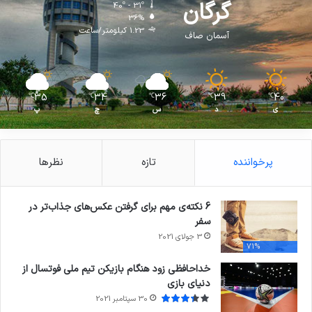
گرگان
40º - 31º
36%
1.23 کیلومتر/ساعت
آسمان صاف
35
34
36
39
40
℃
℃
℃
℃
℃
ی
د
س
چ
پ
پرخواننده
تازه
نظرها
6 نکته‌ی مهم برای گرفتن عکس‌های جذاب‌تر در
سفر
3 جولای 2021
71%
خداحافظی زود هنگام بازیکن تیم ملی فوتسال از
دنیای بازی
30 سپتامبر 2021