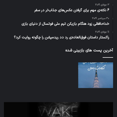
3 جولای 2021
6 نکته‌ی مهم برای گرفتن عکس‌های جذاب‌تر در سفر
30 سپتامبر 2021
خداحافظی زود هنگام بازیکن تیم ملی فوتسال از دنیای بازی
11 جولای 2021
راکستار داستان فوق‌العاده‌ی رد دد ریدمپشن را چگونه روایت کرد؟
آخرین پست های بازبینی شده
تدابیر
اف‌ا
زمانی
به
خواب
احت