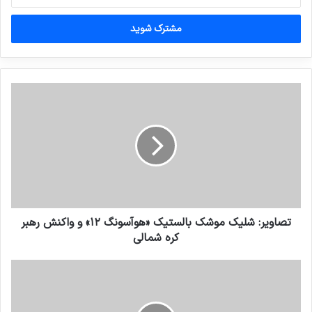
خود
را
وارد
کنید
تصاویر: شلیک موشک بالستیک «هوآسونگ ۱۲» و واکنش رهبر
کره شمالی