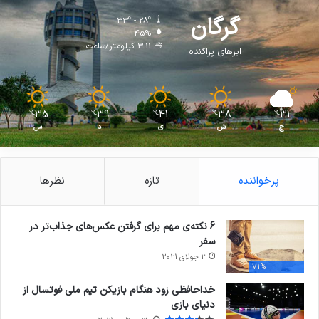
گرگان
33º - 28º
45%
3.11 کیلومتر/ساعت
ابرهای پراکنده
35
39
41
38
31
℃
℃
℃
℃
℃
ج
ش
ی
د
س
پرخواننده
تازه
نظرها
6 نکته‌ی مهم برای گرفتن عکس‌های جذاب‌تر در
سفر
3 جولای 2021
71%
خداحافظی زود هنگام بازیکن تیم ملی فوتسال از
دنیای بازی