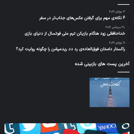
3 جولای 2021
6 نکته‌ی مهم برای گرفتن عکس‌های جذاب‌تر در سفر
30 سپتامبر 2021
خداحافظی زود هنگام بازیکن تیم ملی فوتسال از دنیای بازی
11 جولای 2021
راکستار داستان فوق‌العاده‌ی رد دد ریدمپشن را چگونه روایت کرد؟
آخرین پست های بازبینی شده
کدام
نخس
برنامه‌های
وسی