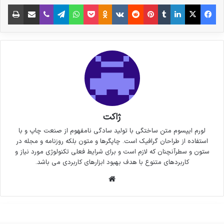
فیس بوک
X
لینکدین
‫تامبلر
‫پین‌ترست
‫رددیت
‫VKontakte
پاکت
واتس آپ
‫Odnoklassniki
تلگرام
وایبر
اشتراک گذاری از طریق ایمیل
چاپ
ژاکت
لورم ایپسوم متن ساختگی با تولید سادگی نامفهوم از صنعت چاپ و با
استفاده از طراحان گرافیک است. چاپگرها و متون بلکه روزنامه و مجله در
ستون و سطرآنچنان که لازم است و برای شرایط فعلی تکنولوژی مورد نیاز و
کاربردهای متنوع با هدف بهبود ابزارهای کاربردی می باشد.
وبسایت