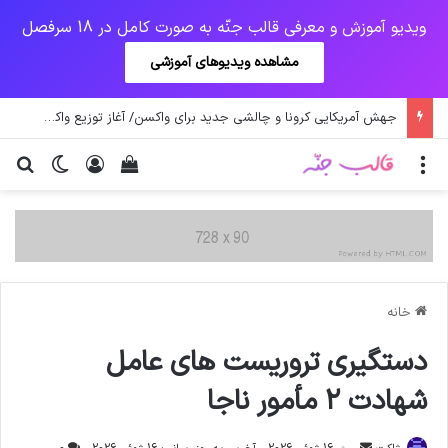
ویدیو آموزش و معرفی قالب جنّه به صورت کامل در 18 سرفصل
مشاهده ویدیوهای آموزشی
جهش آمریکایی کرونا و چالشی جدید برای واکسن/ آغاز توزیع واکسن از سوی اتحادیه کوواکس
منو
ورود
دیدن سبد خرید
تغییر پو
جس
خانه
دستگیری تروریست های عامل
شهادت ۲ مأمور ناجا
ارسال