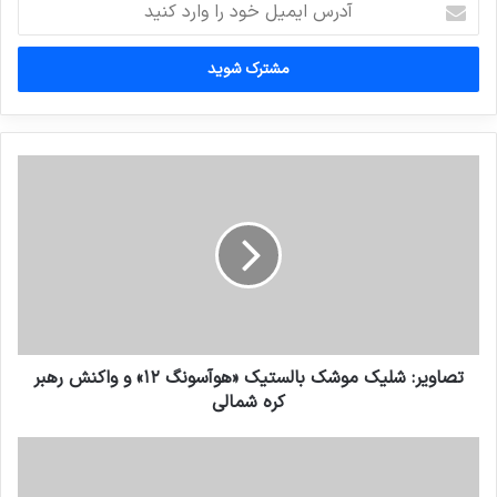
ایمیل
خود
را
وارد
کنید
تصاویر: شلیک موشک بالستیک «هوآسونگ ۱۲» و واکنش رهبر
کره شمالی