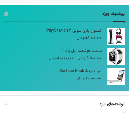
پیشنهاد ویژه
کنسول بازی سونی PlayStation 6
18,000,000
تومان
ساعت هوشمند اپل واچ 9
9,500,000
تومان
–
10,000,000
تومان
لپ تاپ Surface Book 5
70,000,000
تومان
نوشته‌های تازه