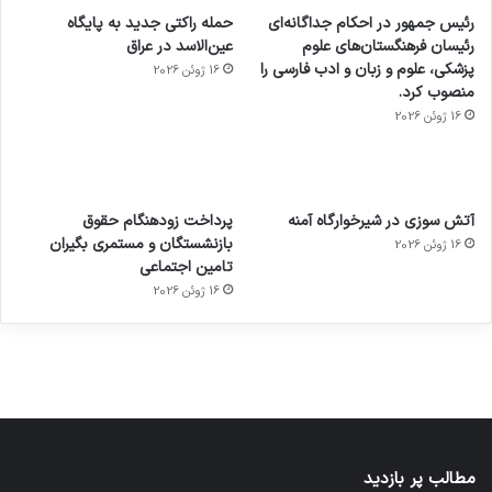
رئیس جمهور در احکام جداگانه‌ای
حمله راکتی جدید به پایگاه
رئیسان فرهنگستان‌های علوم
عین‌الاسد در عراق
پزشکی، علوم و زبان و ادب فارسی را
16 ژوئن 2026
منصوب کرد.
16 ژوئن 2026
آماده
ی سفر
عکاسی
هدفون
ورزش با
برای
مجازی
با طعم
های
آتش سوزی در شیرخوارگاه آمنه
پرداخت زودهنگام حقوق
ساعت
کشف
…
2023
بازنشستگان و مستمری بگیران
16 ژوئن 2026
هوشمند
توسط
توسط
توسط
توسط
تامین اجتماعی
ژاکت
ژاکت
توسط
ژاکت
ژاکت
در
در
ژاکت
16 ژوئن 2026
در
در
دسامبر
دسامبر
در دسامبر
دسامبر
دسامبر
12, 2022
12, 2022
12, 2022
12, 2022
12, 2022
مطالب پر بازدید