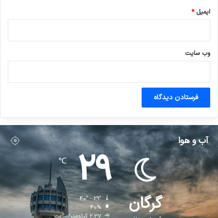
ایمیل
*
وب‌ سایت
آب و هوا
29
℃
گرگان
40º - 29º
40%
2.37 کیلومتر/ساعت