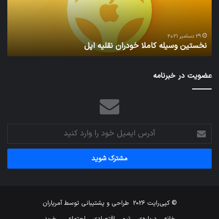
اپل
29 دسامبر 2021
نخستین وسیله کاملا خودران نقلیه اپل
ت
عضویت در خبرنامه
آدرس
ایمیل
خود
را
وارد
کنید
© کپی‌رایت 2026
طراحی و پشتیبانی توسط
آمریاران