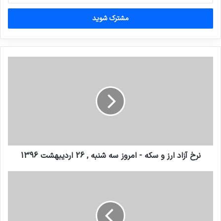
خود
را
وارد
کنید
نرخ آزاد ارز و سکه - امروز سه شنبه , 26 ارديبهشت 1396