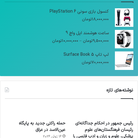
کنسول بازی سونی PlayStation 6
18,000,000
تومان
ساعت هوشمند اپل واچ 9
9,500,000
تومان
–
10,000,000
تومان
لپ تاپ Surface Book 5
70,000,000
تومان
نوشته‌های تازه
رئیس جمهور در احکام جداگانه‌ای
حمله راکتی جدید به پایگاه
رئیسان فرهنگستان‌های علوم
عین‌الاسد در عراق
پزشکی، علوم و زبان و ادب فارسی را
16 ژوئن 2026