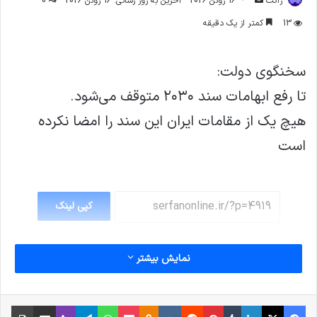
ژاکت
16 ژوئن 2026
آخرین به روز رسانی: 16 ژوئن 2026
0
ایمیل
13
کمتر از یک دقیقه
سخنگوی دولت:
تا رفع ابهامات سند ۲۰۳۰ متوقف می‌شود.
هیچ یک از مقامات ایران این سند را امضا نکرده
است
کپی لینک
نمایش بیشتر
فیس بوک
X
لینکدین
‫تامبلر
‫پین‌ترست
‫رددیت
‫VKontakte
پاکت
واتس آپ
‫Odnoklassniki
تلگرام
وایبر
اشتراک گذاری از طریق ایمیل
چاپ