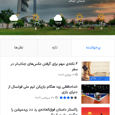
آسمان صاف
33
34
36
39
40
℃
℃
℃
℃
℃
ی
د
س
چ
پ
پرخواننده
تازه
نظرها
6 نکته‌ی مهم برای گرفتن عکس‌های جذاب‌تر در
سفر
3 جولای 2021
71%
خداحافظی زود هنگام بازیکن تیم ملی فوتسال از
دنیای بازی
30 سپتامبر 2021
راکستار داستان فوق‌العاده‌ی رد دد ریدمپشن را