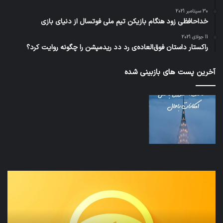
30 سپتامبر 2021
خداحافظی زود هنگام بازیکن تیم ملی فوتسال از دنیای بازی
11 جولای 2021
راکستار داستان فوق‌العاده‌ی رد دد ریدمپشن را چگونه روایت کرد؟
آخرین پست های بازبینی شده
نخستین
تداب
وسیله
زما
کاملا
خوا
خودران
و
نقلیه
بید