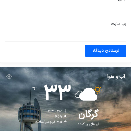
وب‌ سایت
آب و هوا
33
℃
گرگان
33º - 28º
45%
3.11 کیلومتر/ساعت
ابرهای پراکنده