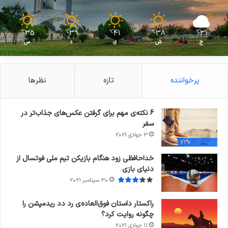
35
39
41
38
31
℃
℃
℃
℃
℃
ج
ش
ی
د
س
پرخواننده
تازه
نظرها
6 نکته‌ی مهم برای گرفتن عکس‌های جذاب‌تر در
سفر
3 جولای 2021
71%
خداحافظی زود هنگام بازیکن تیم ملی فوتسال از
دنیای بازی
30 سپتامبر 2021
راکستار داستان فوق‌العاده‌ی رد دد ریدمپشن را
چگونه روایت کرد؟
11 جولای 2021