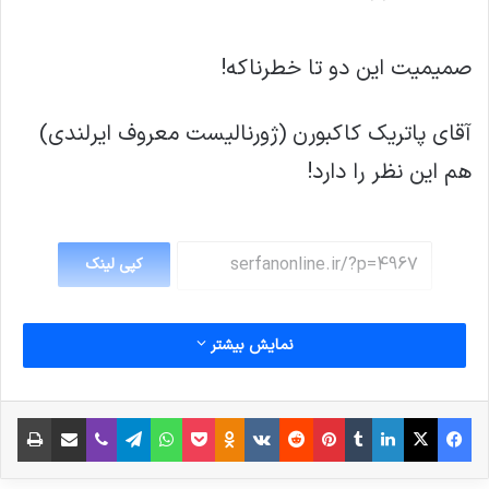
صمیمیت این دو تا خطرناکه!
آقای پاتریک کاکبورن (ژورنالیست معروف ایرلندی)
هم این نظر را دارد!
کپی لینک
نمایش بیشتر
فیس بوک
X
لینکدین
‫تامبلر
‫پین‌ترست
‫رددیت
‫VKontakte
پاکت
واتس آپ
‫Odnoklassniki
تلگرام
وایبر
اشتراک گذاری از طریق ایمیل
چاپ