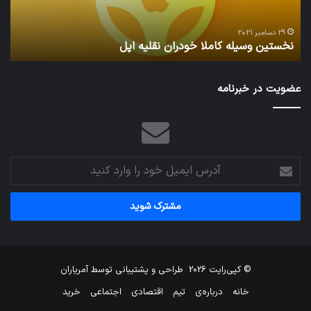
29 دسامبر 2021
نخستین وسیله کاملا خودران نقلیه اپل
ت
عضویت در خبرنامه
آدرس
ایمیل
خود
را
وارد
کنید
© کپی‌رایت 2026
طراحی و پشتیبانی توسط
آمریاران
خانه
درباره‌ی
تیم
اقتصادی
اجتماعی
خرید