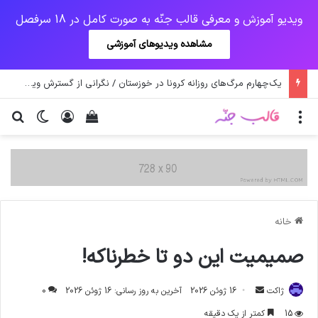
ویدیو آموزش و معرفی قالب جنّه به صورت کامل در 18 سرفصل
مشاهده ویدیوهای آموزشی
یک‌چهارم مرگ‌های روزانه کرونا در خوزستان / نگرانی از گسترش ویروس انگلیسی در تهران
منو
ورود
دیدن سبد خرید
تغییر پو
جس
خانه
صمیمیت این دو تا خطرناکه!
ارسال
ژاکت
16 ژوئن 2026
آخرین به روز رسانی: 16 ژوئن 2026
0
ایمیل
15
کمتر از یک دقیقه