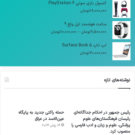
کنسول بازی سونی PlayStation 6
18,000,000
تومان
ساعت هوشمند اپل واچ 9
9,500,000
تومان
–
10,000,000
تومان
لپ تاپ Surface Book 5
70,000,000
تومان
نوشته‌های تازه
رئیس جمهور در احکام جداگانه‌ای
حمله راکتی جدید به پایگاه
رئیسان فرهنگستان‌های علوم
عین‌الاسد در عراق
پزشکی، علوم و زبان و ادب فارسی را
16 ژوئن 2026
منصوب کرد.