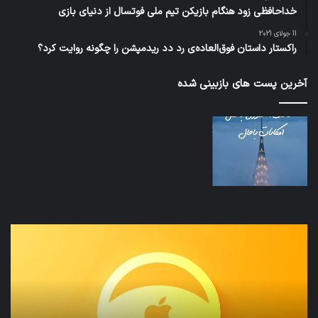
خداحافظی زود هنگام بازیکن تیم ملی فوتسال از دنیای بازی
11 جولای 2021
راکستار داستان فوق‌العاده‌ی رد دد ریدمپشن را چگونه روایت کرد؟
آخرین پست های بازبینی شده
نخستین
تداب
وسیله
زما
کاملا
خوا
خودران
و
نقلیه
بید
اپل