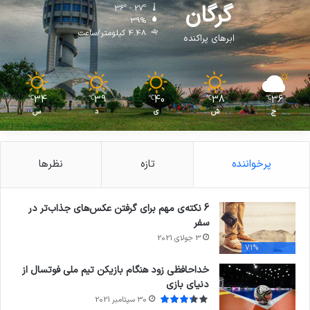
گرگان
36º - 27º
39%
4.48 کیلومتر/ساعت
ابرهای پراکنده
34
39
40
38
36
℃
℃
℃
℃
℃
ج
ش
ی
د
س
پرخواننده
تازه
نظرها
6 نکته‌ی مهم برای گرفتن عکس‌های جذاب‌تر در
سفر
3 جولای 2021
71%
خداحافظی زود هنگام بازیکن تیم ملی فوتسال از
دنیای بازی
30 سپتامبر 2021