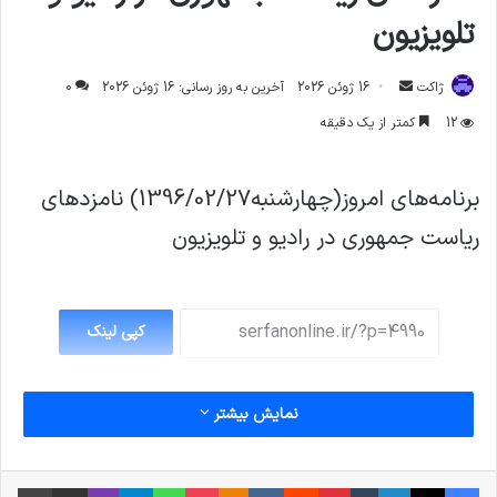
تلویزیون
ارسال
ژاکت
16 ژوئن 2026
آخرین به روز رسانی: 16 ژوئن 2026
0
ایمیل
12
کمتر از یک دقیقه
برنامه‌های امروز(چهارشنبه1396/02/27) نامزدهای
ریاست جمهوری در رادیو و تلویزیون
کپی لینک
نمایش بیشتر
فیس بوک
X
لینکدین
‫تامبلر
‫پین‌ترست
‫رددیت
‫VKontakte
پاکت
واتس آپ
‫Odnoklassniki
تلگرام
وایبر
اشتراک گذاری از طریق ایمیل
چاپ