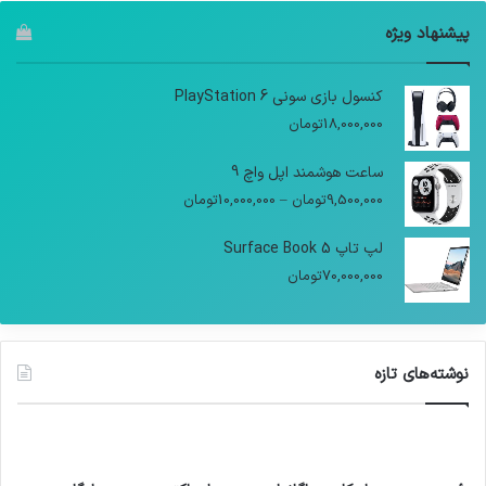
پیشنهاد ویژه
کنسول بازی سونی PlayStation 6
18,000,000
تومان
ساعت هوشمند اپل واچ 9
9,500,000
تومان
–
10,000,000
تومان
لپ تاپ Surface Book 5
70,000,000
تومان
نوشته‌های تازه