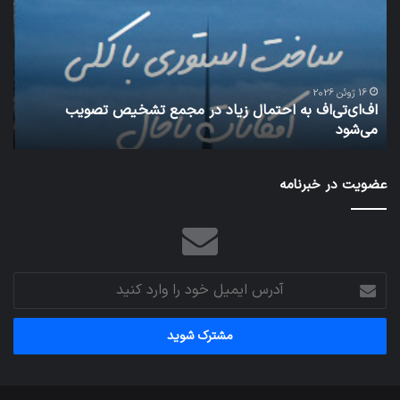
زیاد
باع
در
سق
مجمع
هوا
تشخیص
شود
تصویب
16 ژوئن 2026
اف‌ای‌تی‌اف به احتمال زیاد در مجمع تشخیص تصویب
می‌شود
می‌شود
شبکه 
عضویت در خبرنامه
آدرس
ایمیل
خود
را
وارد
کنید