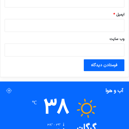
ایمیل
*
وب‌ سایت
آب و هوا
38
℃
گرگان
38º - 29º