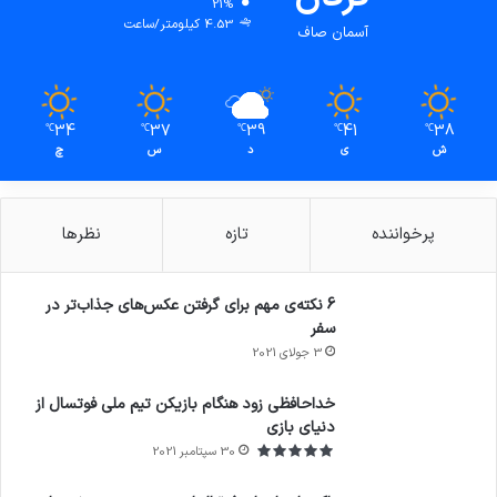
21%
4.53 کیلومتر/ساعت
آسمان صاف
34
37
39
41
38
℃
℃
℃
℃
℃
ش
ی
د
س
چ
پرخواننده
تازه
نظرها
6 نکته‌ی مهم برای گرفتن عکس‌های جذاب‌تر در
سفر
3 جولای 2021
71%
خداحافظی زود هنگام بازیکن تیم ملی فوتسال از
دنیای بازی
30 سپتامبر 2021