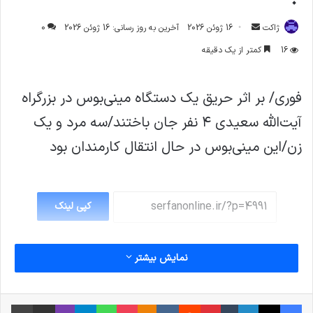
ارسال
ژاکت
16 ژوئن 2026
آخرین به روز رسانی: 16 ژوئن 2026
0
ایمیل
16
کمتر از یک دقیقه
فوری/ بر اثر حریق یک دستگاه مینی‌بوس در بزرگراه
آیت‌الله سعیدی ۴ نفر جان باختند/سه مرد و یک
زن/این مینی‌بوس در حال انتقال کارمندان بود
کپی لینک
نمایش بیشتر
فیس بوک
X
لینکدین
‫تامبلر
‫پین‌ترست
‫رددیت
‫VKontakte
پاکت
واتس آپ
‫Odnoklassniki
تلگرام
وایبر
اشتراک گذاری از طریق ایمیل
چاپ