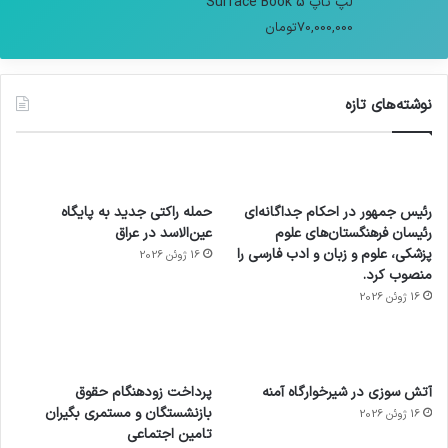
لپ تاپ Surface Book 5
70,000,000
تومان
نوشته‌های تازه
رئیس جمهور در احکام جداگانه‌ای
حمله راکتی جدید به پایگاه
رئیسان فرهنگستان‌های علوم
عین‌الاسد در عراق
پزشکی، علوم و زبان و ادب فارسی را
16 ژوئن 2026
منصوب کرد.
16 ژوئن 2026
آماده
ی سفر
عکاسی
هدفون
ورزش با
برای
مجازی
با طعم
های
آتش سوزی در شیرخوارگاه آمنه
پرداخت زودهنگام حقوق
ساعت
کشف
…
2023
بازنشستگان و مستمری بگیران
16 ژوئن 2026
هوشمند
توسط
توسط
توسط
توسط
تامین اجتماعی
ژاکت
ژاکت
توسط
ژاکت
ژاکت