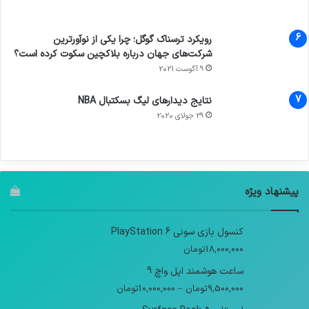
رویکرد ترسناک گوگل؛ چرا یکی از نوآورترین
شرکت‌های جهان درباره بلاکچین سکوت کرده است؟
9 آگوست 2021
نتایج دیدار‌های لیگ بسکتبال NBA
29 جولای 2020
پیشنهاد ویژه
کنسول بازی سونی PlayStation 6
18,000,000
تومان
ساعت هوشمند اپل واچ 9
9,500,000
تومان
–
10,000,000
تومان