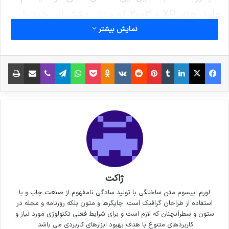
عامل های XP و ۲۰۰۳ که مدتی پشتیبانی خود را
نمایش بیشتر
متوقف کرده بود، وصله امنیتی قرار داده است
فیس بوک
X
لینکدین
‫تامبلر
‫پین‌ترست
‫رددیت
‫VKontakte
پاکت
واتس آپ
‫Odnoklassniki
تلگرام
وایبر
اشتراک گذاری از طریق ایمیل
چاپ
کپی لینک
ژاکت
لورم ایپسوم متن ساختگی با تولید سادگی نامفهوم از صنعت چاپ و با
استفاده از طراحان گرافیک است. چاپگرها و متون بلکه روزنامه و مجله در
ستون و سطرآنچنان که لازم است و برای شرایط فعلی تکنولوژی مورد نیاز و
کاربردهای متنوع با هدف بهبود ابزارهای کاربردی می باشد.