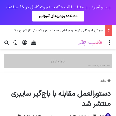
ویدیو آموزش و معرفی قالب جنّه به صورت کامل در 18 سرفصل
مشاهده ویدیوهای آموزشی
جهش آمریکایی کرونا و چالشی جدید برای واکسن/ آغاز توزیع واکسن از سوی اتحادیه کوواکس
منو
ورود
دیدن سبد خرید
تغییر پو
جس
خانه
دستورالعمل مقابله با باج‌گیر سایبری
منتشر شد
ارسال