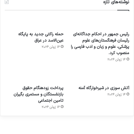
نوشته‌های تازه
رئیس جمهور در احکام جداگانه‌ای
حمله راکتی جدید به پایگاه
رئیسان فرهنگستان‌های علوم
عین‌الاسد در عراق
پزشکی، علوم و زبان و ادب فارسی را
16 ژوئن 2026
منصوب کرد.
16 ژوئن 2026
آماده
ی سفر
عکاسی
هدفون
ورزش با
برای
مجازی
با طعم
های
آتش سوزی در شیرخوارگاه آمنه
پرداخت زودهنگام حقوق
ساعت
کشف
…
2023
بازنشستگان و مستمری بگیران
16 ژوئن 2026
هوشمند
توسط
توسط
توسط
توسط
تامین اجتماعی
ژاکت
ژاکت
توسط
ژاکت
ژاکت
در
در
ژاکت
16 ژوئن 2026
در
در
دسامبر
دسامبر
در دسامبر
دسامبر
دسامبر
12, 2022
12, 2022
12, 2022
12, 2022
12, 2022