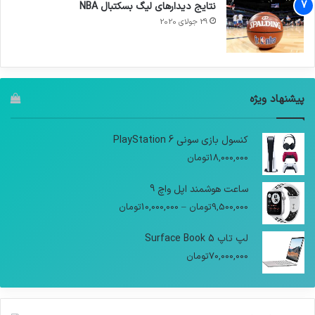
نتایج دیدار‌های لیگ بسکتبال NBA
29 جولای 2020
پیشنهاد ویژه
کنسول بازی سونی PlayStation 6
18,000,000
تومان
ساعت هوشمند اپل واچ 9
9,500,000
تومان
–
10,000,000
تومان
لپ تاپ Surface Book 5
70,000,000
تومان