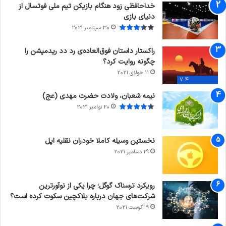
خداحافظی زود هنگام بازیکن تیم ملی فوتسال از
دنیای بازی
30 سپتامبر 2021
راکستار داستان فوق‌العاده‌ی رد دد ریدمپشن را
چگونه روایت کرد؟
11 جولای 2021
7.4
نیمه شعبان، ولادت حضرت مهدی (عج)
20 نوامبر 2021
نخستین وسیله کاملا خودران نقلیه اپل
29 دسامبر 2021
رویکرد ترسناک گوگل؛ چرا یکی از نوآورترین
شرکت‌های جهان درباره بلاکچین سکوت کرده است؟
9 آگوست 2021