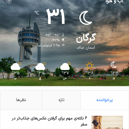
آب و هوا
31
℃
گرگان
33º - 30º
43%
2.95 کیلومتر/ساعت
آسمان صاف
35
35
37
38
33
℃
℃
℃
℃
℃
ی
د
س
چ
پ
پرخواننده
تازه
نظرها
6 نکته‌ی مهم برای گرفتن عکس‌های جذاب‌تر در
سفر