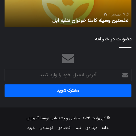
29 دسامبر 2021
نخستین وسیله کاملا خودران نقلیه اپل
ت
عضویت در خبرنامه
آدرس
ایمیل
خود
را
وارد
کنید
© کپی‌رایت 2026
طراحی و پشتیبانی توسط
آمریاران
خانه
درباره‌ی
تیم
اقتصادی
اجتماعی
خرید