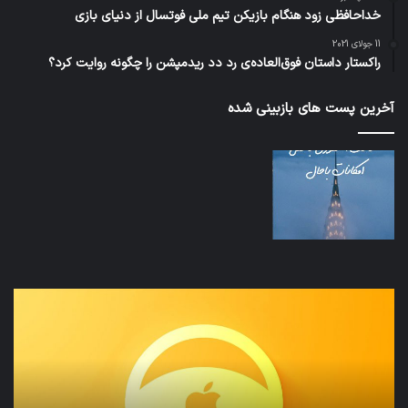
خداحافظی زود هنگام بازیکن تیم ملی فوتسال از دنیای بازی
11 جولای 2021
راکستار داستان فوق‌العاده‌ی رد دد ریدمپشن را چگونه روایت کرد؟
آخرین پست های بازبینی شده
نخستین
تداب
وسیله
زما
کاملا
خوا
خودران
و
نقلیه
بید
اپل