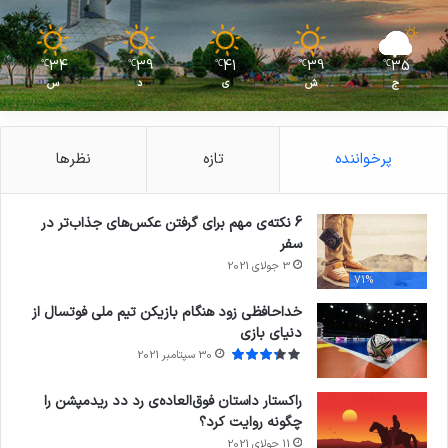
34
39
41
39
35
℃
℃
℃
℃
℃
ج
ش
ی
د
س
پرخواننده
تازه
نظرها
6 نکته‌ی مهم برای گرفتن عکس‌های جذاب‌تر در
سفر
3 جولای 2021
71%
خداحافظی زود هنگام بازیکن تیم ملی فوتسال از
دنیای بازی
30 سپتامبر 2021
راکستار داستان فوق‌العاده‌ی رد دد ریدمپشن را
چگونه روایت کرد؟
11 جولای 2021