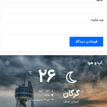
وب‌ سایت
آب و هوا
26
℃
گرگان
35º - 26º
72%
3.02 کیلومتر/ساعت
آسمان صاف