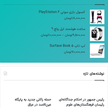
کنسول بازی سونی PlayStation 6
18,000,000
تومان
ساعت هوشمند اپل واچ 9
9,500,000
تومان
–
10,000,000
تومان
لپ تاپ Surface Book 5
70,000,000
تومان
نوشته‌های تازه
رئیس جمهور در احکام جداگانه‌ای
حمله راکتی جدید به پایگاه
رئیسان فرهنگستان‌های علوم
عین‌الاسد در عراق