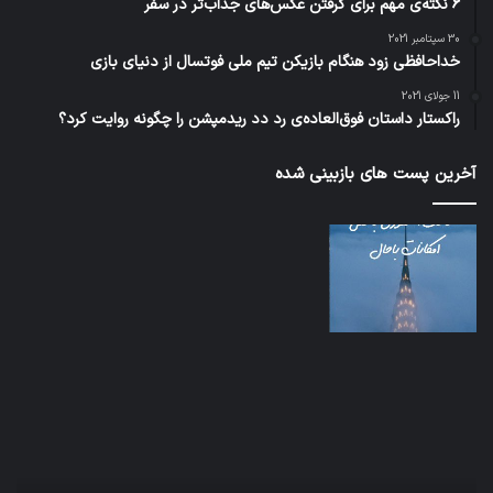
6 نکته‌ی مهم برای گرفتن عکس‌های جذاب‌تر در سفر
30 سپتامبر 2021
خداحافظی زود هنگام بازیکن تیم ملی فوتسال از دنیای بازی
11 جولای 2021
راکستار داستان فوق‌العاده‌ی رد دد ریدمپشن را چگونه روایت کرد؟
آخرین پست های بازبینی شده
نخستین
تدابی
وسیله
زمان
کاملا
خواب
خودران
و