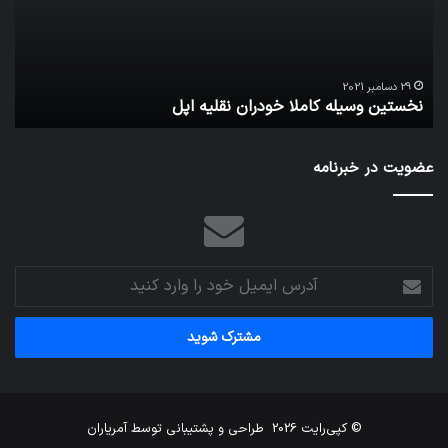
نقلیه
بیدار
اپل
29 دسامبر 2021
11
نخستین وسیله کاملا خودران نقلیه اپل
تد
عضویت در خبرنامه
آدرس
ایمیل
خود
را
وارد
کنید
© کپی‌رایت 2026
طراحی و پشتیبانی توسط
آمریاران