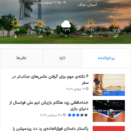
3.95 کیلومتر/ساعت
آسمان صاف
34
37
39
41
38
℃
℃
℃
℃
℃
ش
ی
د
س
چ
پرخواننده
تازه
نظرها
6 نکته‌ی مهم برای گرفتن عکس‌های جذاب‌تر در
سفر
3 جولای 2021
71%
خداحافظی زود هنگام بازیکن تیم ملی فوتسال از
دنیای بازی
30 سپتامبر 2021
راکستار داستان فوق‌العاده‌ی رد دد ریدمپشن را