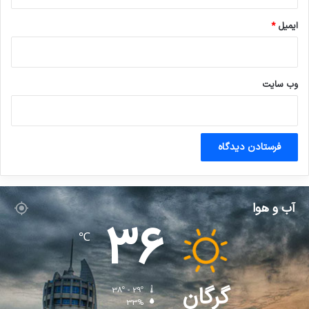
ایمیل
*
وب‌ سایت
آب و هوا
36
℃
گرگان
38º - 29º
33%