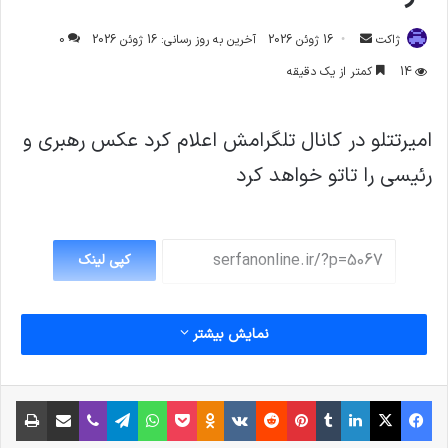
ارسال
ژاکت
16 ژوئن 2026
آخرین به روز رسانی: 16 ژوئن 2026
0
ایمیل
14
کمتر از یک دقیقه
امیرتتلو در کانال تلگرامش اعلام کرد عکس رهبری و
رئیسی را تاتو خواهد کرد
کپی لینک
نمایش بیشتر
فیس بوک
X
لینکدین
‫تامبلر
‫پین‌ترست
‫رددیت
‫VKontakte
پاکت
واتس آپ
‫Odnoklassniki
تلگرام
وایبر
اشتراک گذاری از طریق ایمیل
چاپ