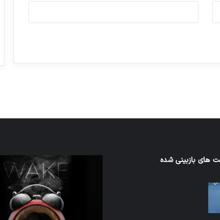
ورزش با ساعت هوشمند
عکاسی با طع
توسط ژاکت
توسط ژاکت
در دسامبر 12, 2022
در دسامبر 12, 2022
 های بازبینی شده
اف‌ای‌تی‌اف
به
احتمال
زیاد
در
مجمع