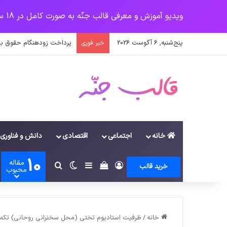
ویدیو آموزش و معرفی قالب جنّه به صورت کامل در 18 سرفصل
پنج‌شنبه, 6 آگوست 2026
پرداخت زودهنگام حقوق با
خبر فوری
خانه
اجتماعی
اقتصادی
دانش و فناوری
10
مقاله
ورود
سایدبار
دیدن سبد خرید
تغییر پوسته
جستجو برای
خرید قالب
محبوب
خانه
/
ظرفیت استادیوم تختی (محل سخنرانی روحانی) تکمی