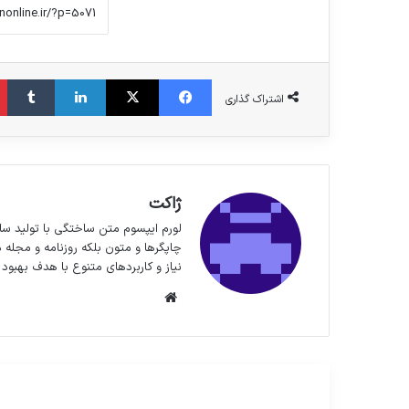
فیس بوک
X
لینکدین
‫تا
اشتراک گذاری
ژاکت
لورم ایپسوم متن ساختگی با تولید سا
چاپگرها و متون بلکه روزنامه و مجله 
نیاز و کاربردهای متنوع با هدف بهبود 
وبسایت
مطالعه بعدی