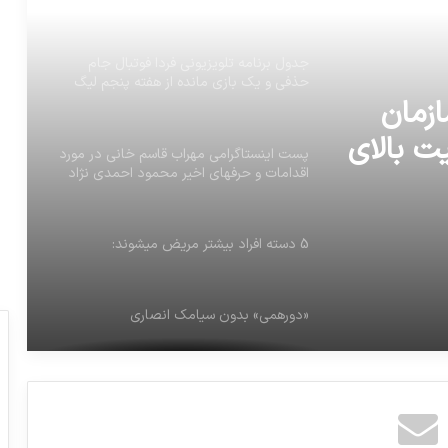
برتر
پست اینستاگرامی مهراب قاسم خانی در مورد
اقدامات و حرفهای اخیر محمود احمدی نژاد
 فوتبال
از
5 دسته افراد بیشتر مریض میشوند:
«دورهمی» بدون سیامک انصاری
زمان
ت بالای
آزادی ۱۷ ملوان ایرانی در سومالی
نسبت بیمه شدگان اصلی سازمان تامین
اجتماعی به کل جمعیت بالای 18سال