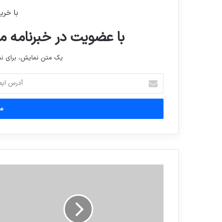
با خری
با عضویت در خبرنامه ما
یک متن نمایش، برای 
آدرس
ایمیل
خود
را
وارد
کنید