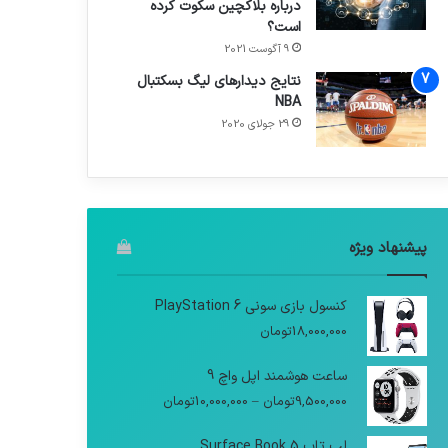
درباره بلاکچین سکوت کرده
است؟
9 آگوست 2021
نتایج دیدار‌های لیگ بسکتبال
NBA
29 جولای 2020
پیشنهاد ویژه
کنسول بازی سونی PlayStation 6
18,000,000
تومان
ساعت هوشمند اپل واچ 9
9,500,000
تومان
–
10,000,000
تومان
لپ تاپ Surface Book 5