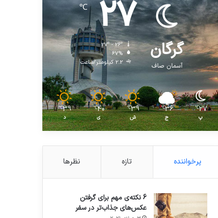
27
℃
گرگان
27º - 26º
67%
2.2 کیلومتر/ساعت
آسمان صاف
39
40
39
36
27
℃
℃
℃
℃
℃
پ
ج
ش
ی
د
پرخواننده
تازه
نظرها
6 نکته‌ی مهم برای گرفتن
عکس‌های جذاب‌تر در سفر