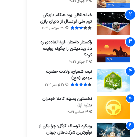
3 جولای 2021
71%
خداحافظی زود هنگام بازیکن
تیم ملی فوتسال از دنیای بازی
30 سپتامبر 2021
راکستار داستان فوق‌العاده‌ی رد
دد ریدمپشن را چگونه روایت
کرد؟
7.4
11 جولای 2021
نیمه شعبان، ولادت حضرت
مهدی (عج)
20 نوامبر 2021
نخستین وسیله کاملا خودران
نقلیه اپل
29 دسامبر 2021
رویکرد ترسناک گوگل؛ چرا یکی از
نوآورترین شرکت‌های جهان