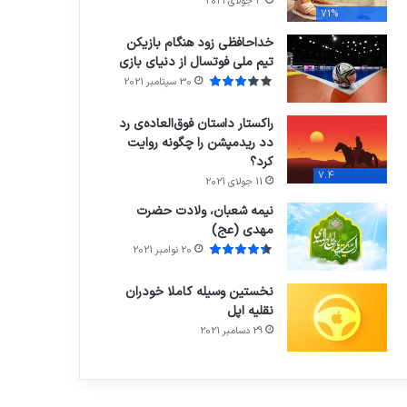
3 جولای 2021
71%
خداحافظی زود هنگام بازیکن
تیم ملی فوتسال از دنیای بازی
30 سپتامبر 2021
راکستار داستان فوق‌العاده‌ی رد
دد ریدمپشن را چگونه روایت
کرد؟
7.4
11 جولای 2021
نیمه شعبان، ولادت حضرت
مهدی (عج)
20 نوامبر 2021
نخستین وسیله کاملا خودران
نقلیه اپل
29 دسامبر 2021