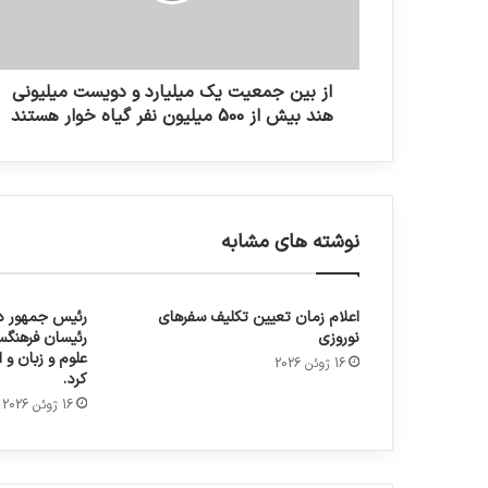
از بين جمعيت يك ميليارد و دويست ميليونى
هند بيش از 500 ميليون نفر گياه خوار هستند
نوشته های مشابه
اعلام زمان تعیین تکلیف سفرهای
رئیس جمهور در
نوروزی
رئیسان فرهنگس
علوم و زبان و
16 ژوئن 2026
کرد.
16 ژوئن 2026