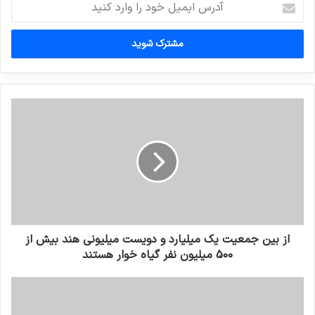
ایمیل
خود
را
وارد
کنید
از بين جمعيت يك ميليارد و دويست ميليونى هند بيش از
500 ميليون نفر گياه خوار هستند