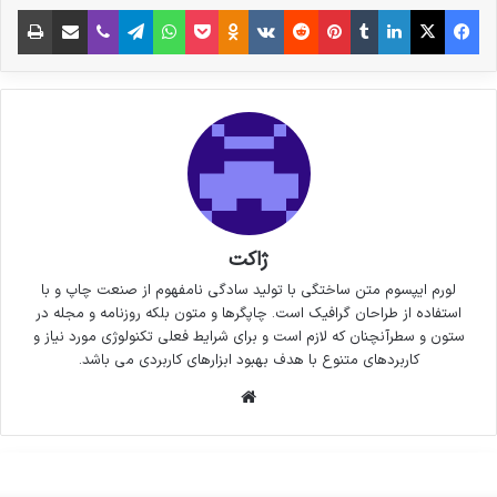
فیس بوک
X
لینکدین
‫تامبلر
‫پین‌ترست
‫رددیت
‫VKontakte
پاکت
واتس آپ
‫Odnoklassniki
تلگرام
وایبر
اشتراک گذاری از طریق ایمیل
چاپ
ژاکت
لورم ایپسوم متن ساختگی با تولید سادگی نامفهوم از صنعت چاپ و با
استفاده از طراحان گرافیک است. چاپگرها و متون بلکه روزنامه و مجله در
ستون و سطرآنچنان که لازم است و برای شرایط فعلی تکنولوژی مورد نیاز و
کاربردهای متنوع با هدف بهبود ابزارهای کاربردی می باشد.
وبسایت