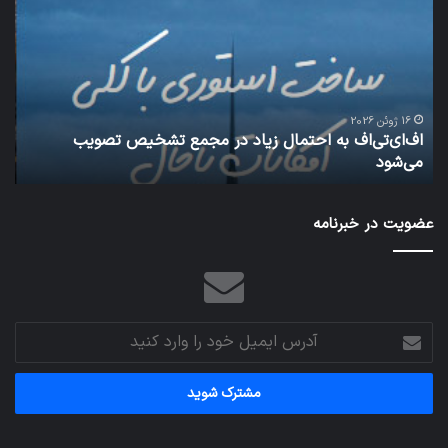
می‌تواند
باعث
سقوط
هواپیما
شود
زیاد در مجمع تشخیص تصویب
25 ژانویه 2022
شبکه 5G می‌تواند باعث سقوط هواپیما شود
عضویت در خبرنامه
آدرس
ایمیل
خود
را
وارد
کنید