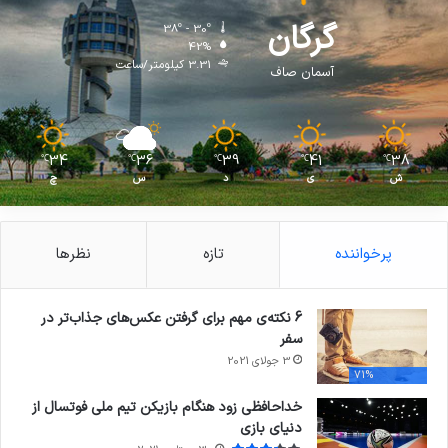
گرگان
38º - 30º
42%
3.31 کیلومتر/ساعت
آسمان صاف
34
36
39
41
38
℃
℃
℃
℃
℃
ش
ی
د
س
چ
پرخواننده
تازه
نظرها
6 نکته‌ی مهم برای گرفتن عکس‌های جذاب‌تر در
سفر
3 جولای 2021
71%
خداحافظی زود هنگام بازیکن تیم ملی فوتسال از
دنیای بازی