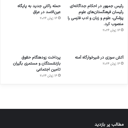
رئیس جمهور در احکام جداگانه‌ای
حمله راکتی جدید به پایگاه
رئیسان فرهنگستان‌های علوم
عین‌الاسد در عراق
پزشکی، علوم و زبان و ادب فارسی را
16 ژوئن 2026
منصوب کرد.
16 ژوئن 2026
آماده
ی سفر
عکاسی
هدفون
ورزش با
برای
مجازی
با طعم
های
آتش سوزی در شیرخوارگاه آمنه
پرداخت زودهنگام حقوق
ساعت
کشف
…
2023
بازنشستگان و مستمری بگیران
16 ژوئن 2026
هوشمند
توسط
توسط
توسط
توسط
تامین اجتماعی
ژاکت
ژاکت
توسط
ژاکت
ژاکت
در
در
ژاکت
16 ژوئن 2026
در
در
دسامبر
دسامبر
در دسامبر
دسامبر
دسامبر
12, 2022
12, 2022
12, 2022
12, 2022
12, 2022
مطالب پر بازدید