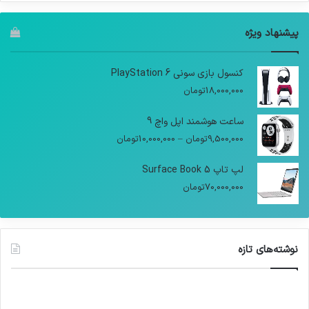
پیشنهاد ویژه
کنسول بازی سونی PlayStation 6
18,000,000
تومان
ساعت هوشمند اپل واچ 9
9,500,000
تومان
–
10,000,000
تومان
لپ تاپ Surface Book 5
70,000,000
تومان
نوشته‌های تازه