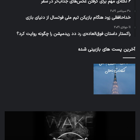
6 نکته‌ی مهم برای گرفتن عکس‌های جذاب‌تر در سفر
30 سپتامبر 2021
خداحافظی زود هنگام بازیکن تیم ملی فوتسال از دنیای بازی
11 جولای 2021
راکستار داستان فوق‌العاده‌ی رد دد ریدمپشن را چگونه روایت کرد؟
آخرین پست های بازبینی شده
اف‌ای‌تی‌اف
شبک
به
5G
احتمال
می‌
زیاد
باع