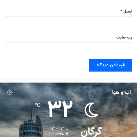
ایمیل
*
وب‌ سایت
آب و هوا
32
℃
گرگان
32º - 30º
39%