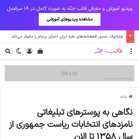
ویدیو آموزش و معرفی قالب جنّه به صورت کامل در 18 سرفصل
مشاهده ویدیوهای آموزشی
فال روز پنج شنبه 14 اسفند 1399
منو
ورود
دیدن سبد خرید
تغییر پو
جس
خانه
نگاهی به پوسترهای تبلیغاتی
نامزدهای انتخابات ریاست جمهوری از
سال 1358 تا الان‌