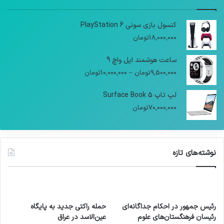
کنسول بازی سونی PlayStation 6
18,000,000
تومان
ساعت هوشمند اپل واچ 9
9,500,000
تومان
–
10,000,000
تومان
لپ تاپ Surface Book 5
70,000,000
تومان
نوشته‌های تازه
رئیس جمهور در احکام جداگانه‌ای
حمله راکتی جدید به پایگاه
رئیسان فرهنگستان‌های علوم
عین‌الاسد در عراق