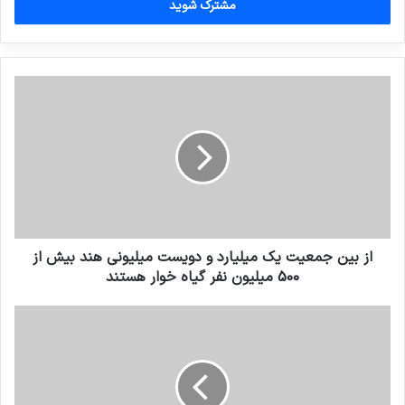
را
وارد
کنید
از بين جمعيت يك ميليارد و دويست ميليونى هند بيش از
500 ميليون نفر گياه خوار هستند