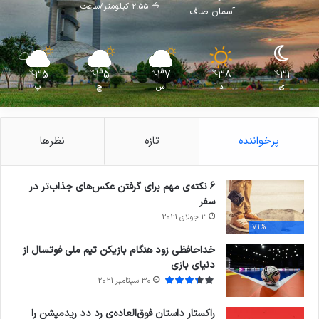
2.55 کیلومتر/ساعت
آسمان صاف
35
35
37
38
31
℃
℃
℃
℃
℃
ی
د
س
چ
پ
پرخواننده
تازه
نظرها
6 نکته‌ی مهم برای گرفتن عکس‌های جذاب‌تر در
سفر
3 جولای 2021
71%
خداحافظی زود هنگام بازیکن تیم ملی فوتسال از
دنیای بازی
30 سپتامبر 2021
راکستار داستان فوق‌العاده‌ی رد دد ریدمپشن را