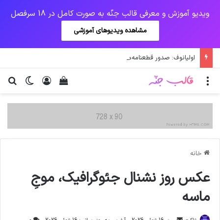
ویدیو آموزش و معرفی قالب جنّه به صورت کامل در 18 سرفصل
مشاهده ویدیوهای آموزشی
اولیانوف: صدور قطعنامه‌های علیه ایران احیای برجام را دشوار می‌کند
منو
ورود
دیدن سبد خرید
تغییر پو
جس
خانه
عکس روز نشنال جئوگرافیک، موجِ
ماسه
ارسال