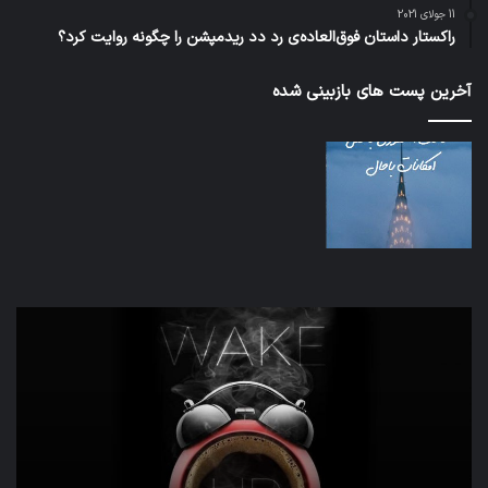
11 جولای 2021
راکستار داستان فوق‌العاده‌ی رد دد ریدمپشن را چگونه روایت کرد؟
آخرین پست های بازبینی شده
تدابیر
اف‌ا
زمانی
به
خواب
احت
و
زیاد
بیداری
در
مج
تش
تص