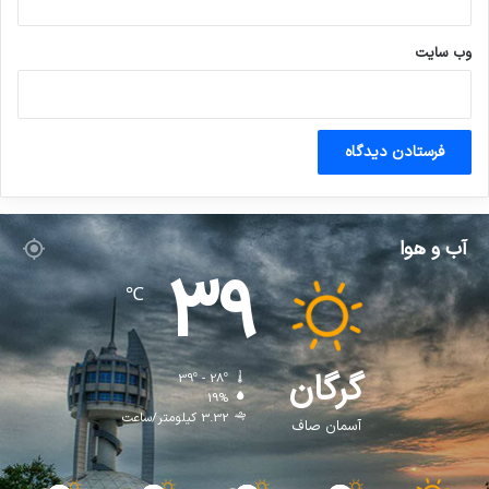
وب‌ سایت
آب و هوا
39
℃
گرگان
39º - 28º
19%
3.32 کیلومتر/ساعت
آسمان صاف