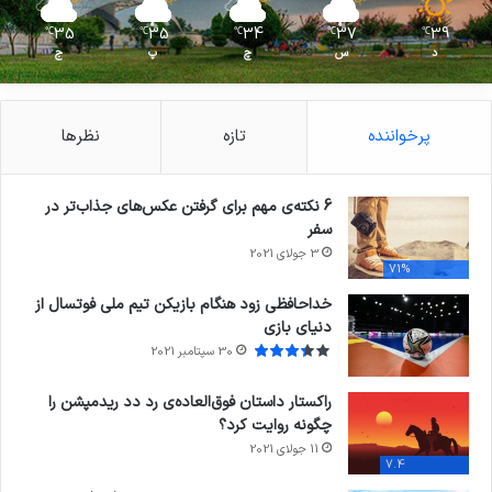
35
35
34
37
39
℃
℃
℃
℃
℃
د
س
چ
پ
ج
پرخواننده
تازه
نظرها
6 نکته‌ی مهم برای گرفتن عکس‌های جذاب‌تر در
سفر
3 جولای 2021
71%
خداحافظی زود هنگام بازیکن تیم ملی فوتسال از
دنیای بازی
30 سپتامبر 2021
راکستار داستان فوق‌العاده‌ی رد دد ریدمپشن را
چگونه روایت کرد؟
11 جولای 2021
7.4