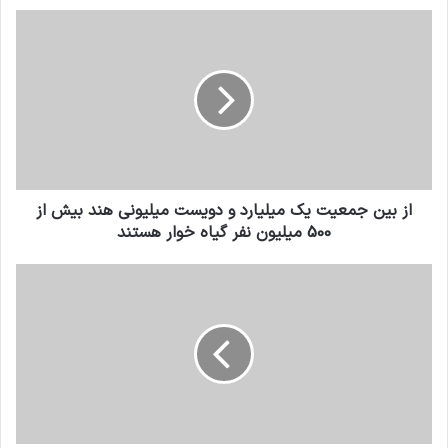
از بين جمعيت يك ميليارد و دويست ميليونى هند بيش از
500 ميليون نفر گياه خوار هستند