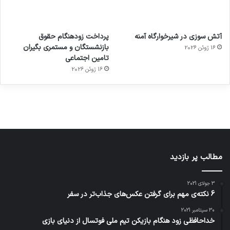
آماده
ی سفر
عکاسی
هدفون
ورزش با
برای
مجازی
با طعم
های
آتش سوزی در شیرخوارگاه آمنه
پرداخت زودهنگام حقوق
ساعت
کشف
…
2023
بازنشستگان و مستمری بگیران
16 ژوئن 2026
هوشمند
توسط
توسط
توسط
توسط
تامین اجتماعی
ژاکت
ژاکت
توسط
ژاکت
ژاکت
در
در
ژاکت
16 ژوئن 2026
در
در
دسامبر
دسامبر
در دسامبر
دسامبر
دسامبر
12, 2022
12, 2022
12, 2022
12, 2022
12, 2022
مطالب پر بازدید
3 جولای 2021
6 نکته‌ی مهم برای گرفتن عکس‌های جذاب‌تر در سفر
30 سپتامبر 2021
خداحافظی زود هنگام بازیکن تیم ملی فوتسال از دنیای بازی