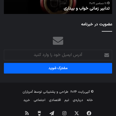
ا
می‌
11 دسامبر 2021
تدابیر زمانی خواب و بیداری
م
عضویت در خبرنامه
آدرس
ایمیل
خود
را
وارد
کنید
© کپی‌رایت 2026
طراحی و پشتیبانی توسط
آمریاران
خانه
درباره‌ی
تیم
اقتصادی
اجتماعی
خرید
فیس
X
اینستاگرام
تلگرام
برای
خوراک