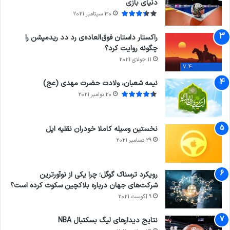
دنیای بازی
30 سپتامبر 2021
راکستار داستان فوق‌العاده‌ی رد دد ریدمپشن را
چگونه روایت کرد؟
11 جولای 2021
7.4
نیمه شعبان، ولادت حضرت مهدی (عج)
20 نوامبر 2021
نخستین وسیله کاملا خودران نقلیه اپل
29 دسامبر 2021
رویکرد ترسناک گوگل؛ چرا یکی از نوآورترین
شرکت‌های جهان درباره بلاکچین سکوت کرده است؟
9 آگوست 2021
نتایج دیدار‌های لیگ بسکتبال NBA