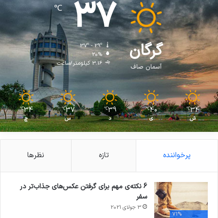
37
℃
گرگان
37º - 29º
20%
3.16 کیلومتر/ساعت
آسمان صاف
34
37
39
40
34
℃
℃
℃
℃
℃
ش
ی
د
س
چ
پرخواننده
تازه
نظرها
6 نکته‌ی مهم برای گرفتن عکس‌های جذاب‌تر در
سفر
3 جولای 2021
71%