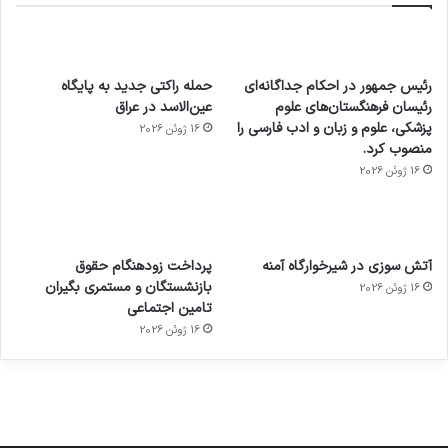
رئیس جمهور در احکام جداگانه‌ای
حمله راکتی جدید به پایگاه
رئیسان فرهنگستان‌های علوم
عین‌الاسد در عراق
پزشکی، علوم و زبان و ادب فارسی را
16 ژوئن 2026
منصوب کرد.
16 ژوئن 2026
آماده
ی سفر
عکاسی
هدفون
ورزش با
برای
مجازی
با طعم
های
آتش سوزی در شیرخوارگاه آمنه
پرداخت زودهنگام حقوق
ساعت
کشف
…
2023
بازنشستگان و مستمری بگیران
16 ژوئن 2026
هوشمند
توسط
توسط
توسط
توسط
تامین اجتماعی
ژاکت
ژاکت
توسط
ژاکت
ژاکت
در
در
ژاکت
16 ژوئن 2026
در
در
دسامبر
دسامبر
در دسامبر
دسامبر
دسامبر
12, 2022
12, 2022
12, 2022
12, 2022
12, 2022