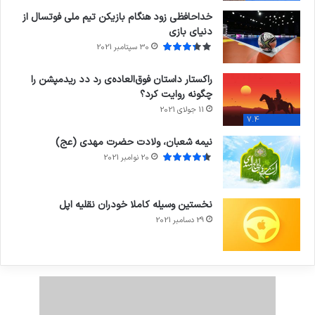
خداحافظی زود هنگام بازیکن تیم ملی فوتسال از
دنیای بازی
30 سپتامبر 2021
راکستار داستان فوق‌العاده‌ی رد دد ریدمپشن را
چگونه روایت کرد؟
11 جولای 2021
7.4
نیمه شعبان، ولادت حضرت مهدی (عج)
20 نوامبر 2021
نخستین وسیله کاملا خودران نقلیه اپل
29 دسامبر 2021