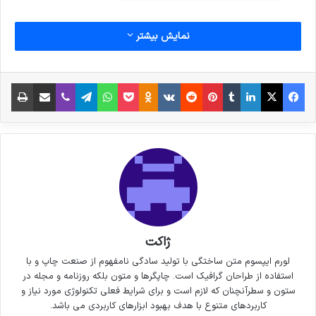
نمایش بیشتر
فیس بوک
X
لینکدین
‫تامبلر
‫پین‌ترست
‫رددیت
‫VKontakte
پاکت
واتس آپ
‫Odnoklassniki
تلگرام
وایبر
اشتراک گذاری از طریق ایمیل
چاپ
ژاکت
لورم ایپسوم متن ساختگی با تولید سادگی نامفهوم از صنعت چاپ و با
استفاده از طراحان گرافیک است. چاپگرها و متون بلکه روزنامه و مجله در
ستون و سطرآنچنان که لازم است و برای شرایط فعلی تکنولوژی مورد نیاز و
کاربردهای متنوع با هدف بهبود ابزارهای کاربردی می باشد.