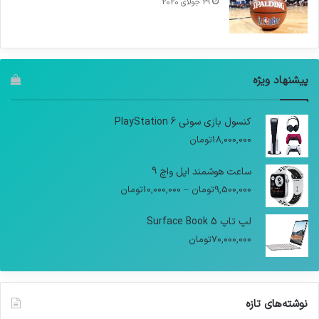
29 جولای 2020
پیشنهاد ویژه
کنسول بازی سونی PlayStation 6
18,000,000
تومان
ساعت هوشمند اپل واچ 9
9,500,000
تومان
–
10,000,000
تومان
لپ تاپ Surface Book 5
70,000,000
تومان
نوشته‌های تازه