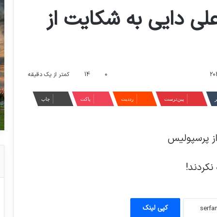
لی دایی به شکایت از
0
14
کمتر از یک دقیقه
ر
‫پین‌ترست
‫رددیت
پاکت
چاپ
از پرسپولیس
کپی لینک