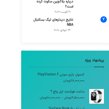
درباره بلاکچین سکوت کرده
است؟
9 آگوست 2021
نتایج دیدار‌های لیگ بسکتبال
NBA
29 جولای 2020
پیشنهاد ویژه
کنسول بازی سونی PlayStation 6
18,000,000
تومان
ساعت هوشمند اپل واچ 9
9,500,000
تومان
–
10,000,000
تومان
لپ تاپ Surface Book 5