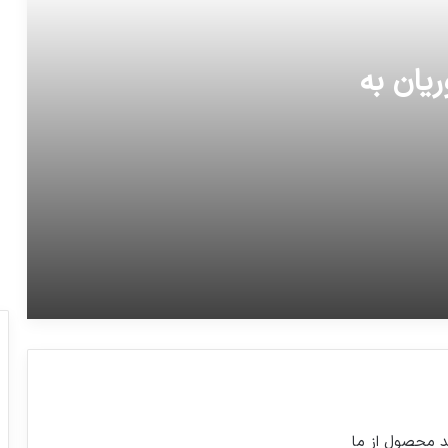
جدیدترین سنجش درباره آرزوهای زندگی از
ریان به
نظر امریکایی‌ها
رییس جمهور در پیامی از نتایج کاروان ایران
در بازی‌های آسیایی تقدیر و تشکر کرد.
کمبود آهن در خانم ها می تواند بر روی مدت
زمان سرماخوردگی تاثیر بگذارد
تصویر: مانوئل نویر، دروازه‌بان تیم ملی
فوتبال آلمان و بایرن مونیخ در تمرین
پرسپولیس در قطر
د محصول از ما