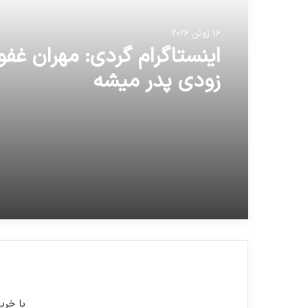
16 ژوئن 2026
اینستاگرام گردی: مهران غفو
زودی پدر میشه
با خری