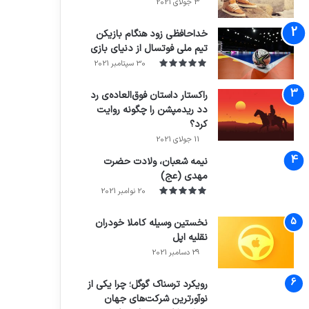
3 جولای 2021
71%
خداحافظی زود هنگام بازیکن
تیم ملی فوتسال از دنیای بازی
30 سپتامبر 2021
راکستار داستان فوق‌العاده‌ی رد
دد ریدمپشن را چگونه روایت
کرد؟
7.4
11 جولای 2021
نیمه شعبان، ولادت حضرت
مهدی (عج)
20 نوامبر 2021
نخستین وسیله کاملا خودران
نقلیه اپل
29 دسامبر 2021
رویکرد ترسناک گوگل؛ چرا یکی از
نوآورترین شرکت‌های جهان