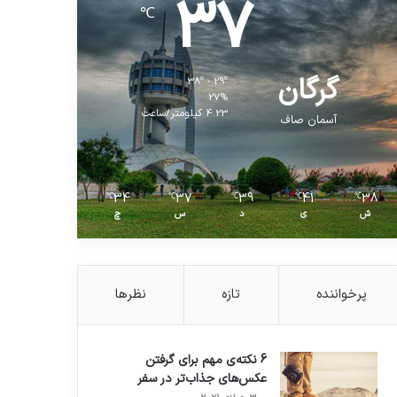
37
℃
گرگان
38º - 29º
27%
4.23 کیلومتر/ساعت
آسمان صاف
34
37
39
41
38
℃
℃
℃
℃
℃
ش
ی
د
س
چ
پرخواننده
تازه
نظرها
6 نکته‌ی مهم برای گرفتن
عکس‌های جذاب‌تر در سفر