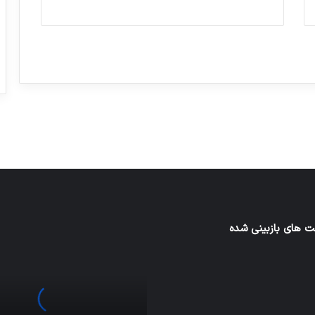
ورزش با ساعت هوشمند
عکاسی با طع
توسط ژاکت
توسط ژاکت
در دسامبر 12, 2022
در دسامبر 12, 2022
 های بازبینی شده
اف‌ای‌تی‌اف
به
احتمال
زیاد
در
مجمع