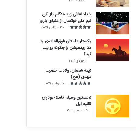
3 جولای 2021
71%
خداحافظی زود هنگام بازیکن
تیم ملی فوتسال از دنیای بازی
30 سپتامبر 2021
راکستار داستان فوق‌العاده‌ی رد
دد ریدمپشن را چگونه روایت
کرد؟
7.4
11 جولای 2021
نیمه شعبان، ولادت حضرت
مهدی (عج)
20 نوامبر 2021
نخستین وسیله کاملا خودران
نقلیه اپل
29 دسامبر 2021