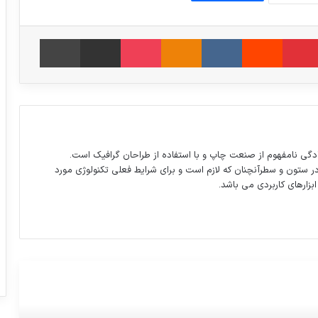
امبلر
‫پین‌ترست
‫رددیت
‫VKontakte
‫Odnoklassniki
پاکت
اشتراک گذاری از طریق ایمیل
چاپ
دگی نامفهوم از صنعت چاپ و با استفاده از طراحان گرافیک است.
در ستون و سطرآنچنان که لازم است و برای شرایط فعلی تکنولوژی مورد
ابزارهای کاربردی می باشد.
اینستاگرام گردی: مهران غفوریان به زودی پدر
میشه
دیدار آذری‌جهرمی با وزیر صنعت و فناوری
اطلاعات چین