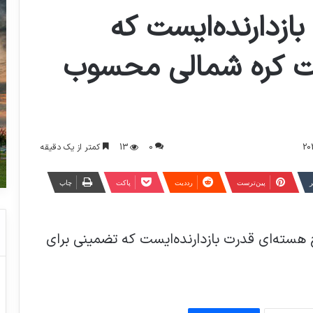
ازدارنده‌ایست که
ت کره شمالی محسوب
0
13
کمتر از یک دقیقه
ر
‫پین‌ترست
‫رددیت
پاکت
چاپ
جشن نیمه شعبان در مسجد جمکران
 هسته‌ای قدرت بازدارنده‌ایست که تضمینی برای
جدول لیگ برتر فوتبال تا پایان هفته نوزدهم
فرنوش شیخی بازیکن تیم ملی والیبال ایران،