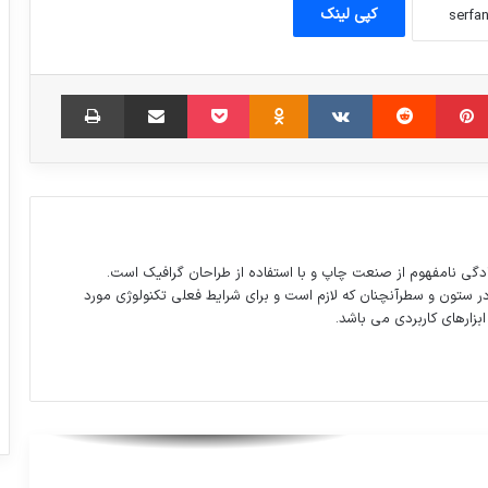
در لیگ بلژیک برای شارلوا بازی خواهد کرد.
کپی لینک
فرمانده نیروی دریایی ارتش: در خلیج
مبلر
‫پین‌ترست
‫رددیت
‫VKontakte
‫Odnoklassniki
پاکت
اشتراک گذاری از طریق ایمیل
چاپ
مکزیک حضور خواهیم داشت
ترامپ:آمریکا احمقانه‌ترین قوانین دنیا را دارد
تمرینات سخت کماندوهای زن
دگی نامفهوم از صنعت چاپ و با استفاده از طراحان گرافیک است.
در ستون و سطرآنچنان که لازم است و برای شرایط فعلی تکنولوژی مورد
ابزارهای کاربردی می باشد.
جشن نیمه شعبان در مسجد جمکران
جدول لیگ برتر فوتبال تا پایان هفته نوزدهم