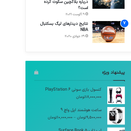
درباره بلاکچین سکوت کرده
است؟
9 آگوست 2021
نتایج دیدار‌های لیگ بسکتبال
NBA
29 جولای 2020
پیشنهاد ویژه
کنسول بازی سونی PlayStation 6
18,000,000
تومان
ساعت هوشمند اپل واچ 9
9,500,000
تومان
–
10,000,000
تومان
لپ تاپ Surface Book 5