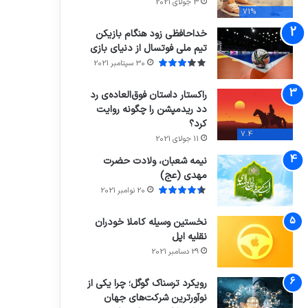
3 جولای 2021
71%
خداحافظی زود هنگام بازیکن
تیم ملی فوتسال از دنیای بازی
30 سپتامبر 2021
راکستار داستان فوق‌العاده‌ی رد
دد ریدمپشن را چگونه روایت
کرد؟
7.4
11 جولای 2021
نیمه شعبان، ولادت حضرت
مهدی (عج)
20 نوامبر 2021
نخستین وسیله کاملا خودران
نقلیه اپل
29 دسامبر 2021
رویکرد ترسناک گوگل؛ چرا یکی از
نوآورترین شرکت‌های جهان