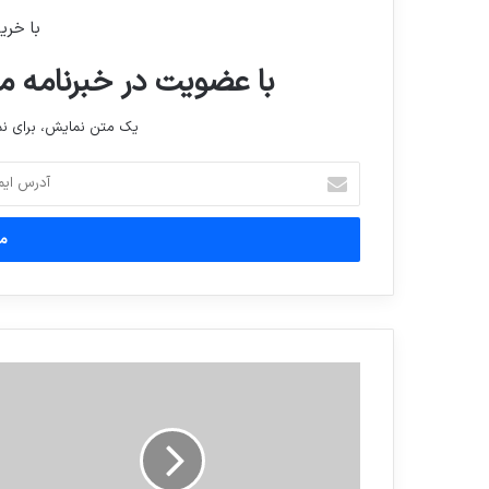
با خری
با عضویت در خبرنامه ما
یک متن نمایش، برای 
آدرس
ایمیل
خود
را
وارد
کنید