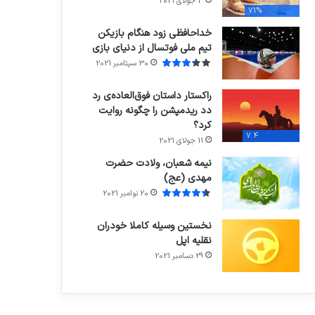
3 جولای 2021
71%
خداحافظی زود هنگام بازیکن
تیم ملی فوتسال از دنیای بازی
30 سپتامبر 2021
راکستار داستان فوق‌العاده‌ی رد
دد ریدمپشن را چگونه روایت
کرد؟
7.4
11 جولای 2021
نیمه شعبان، ولادت حضرت
مهدی (عج)
20 نوامبر 2021
نخستین وسیله کاملا خودران
نقلیه اپل
29 دسامبر 2021