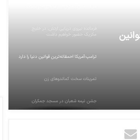
فرنوش شیخی بازیکن تیم ملی والیبال ایران،
در لیگ بلژیک برای شارلوا بازی خواهد کرد.
فرمانده نیروی دریایی ارتش: در خلیج
وانین
مکزیک حضور خواهیم داشت
ترامپ:آمریکا احمقانه‌ترین قوانین دنیا را دارد
تمرینات سخت کماندوهای زن
جشن نیمه شعبان در مسجد جمکران
جدول لیگ برتر فوتبال تا پایان هفته نوزدهم