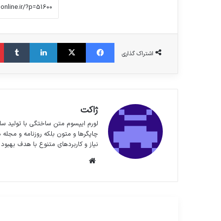
فیس بوک
X
لینکدین
‫تا
اشتراک گذاری
ژاکت
لورم ایپسوم متن ساختگی با تولید سا
چاپگرها و متون بلکه روزنامه و مجله 
نیاز و کاربردهای متنوع با هدف بهبود 
وبسایت
مطالعه بعدی