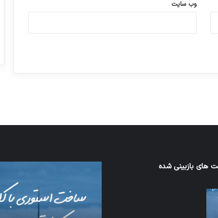
وب‌ سایت
ورزش با ساعت هوشمند
عکاسی با طع
توسط ژاکت
توسط ژاکت
در دسامبر 12, 2022
در دسامبر 12, 2022
 های بازبینی شده
اف‌ای‌تی‌اف
به
احتمال
زیاد
در
مجمع