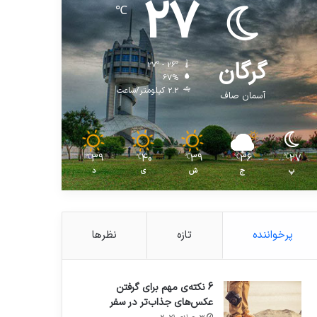
27
℃
گرگان
27º - 26º
67%
2.2 کیلومتر/ساعت
آسمان صاف
39
40
39
36
27
℃
℃
℃
℃
℃
پ
ج
ش
ی
د
پرخواننده
تازه
نظرها
6 نکته‌ی مهم برای گرفتن
عکس‌های جذاب‌تر در سفر