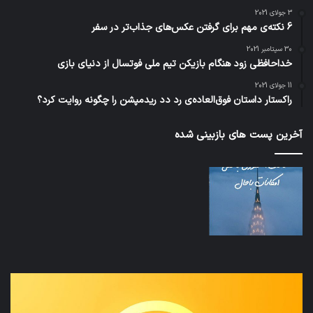
3 جولای 2021
6 نکته‌ی مهم برای گرفتن عکس‌های جذاب‌تر در سفر
30 سپتامبر 2021
خداحافظی زود هنگام بازیکن تیم ملی فوتسال از دنیای بازی
11 جولای 2021
راکستار داستان فوق‌العاده‌ی رد دد ریدمپشن را چگونه روایت کرد؟
آخرین پست های بازبینی شده
نخستین
تداب
وسیله
زما
کاملا
خوا