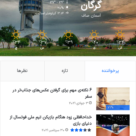
گرگان
37º - 29º
20%
3.16 کیلومتر/ساعت
آسمان صاف
34
37
39
40
34
℃
℃
℃
℃
℃
ش
ی
د
س
چ
پرخواننده
تازه
نظرها
6 نکته‌ی مهم برای گرفتن عکس‌های جذاب‌تر در
سفر
3 جولای 2021
71%
خداحافظی زود هنگام بازیکن تیم ملی فوتسال از
دنیای بازی
30 سپتامبر 2021