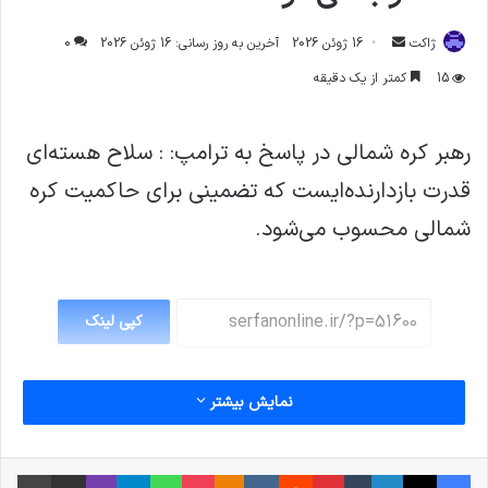
ارسال
ژاکت
16 ژوئن 2026
آخرین به روز رسانی: 16 ژوئن 2026
0
ایمیل
15
کمتر از یک دقیقه
رهبر کره شمالی در پاسخ به ترامپ: : سلاح هسته‌ای
قدرت بازدارنده‌ایست که تضمینی برای حاکمیت کره
شمالی محسوب می‌شود.
کپی لینک
نمایش بیشتر
فیس بوک
X
لینکدین
‫تامبلر
‫پین‌ترست
‫رددیت
‫VKontakte
پاکت
واتس آپ
‫Odnoklassniki
تلگرام
وایبر
اشتراک گذاری از طریق ایمیل
چاپ