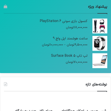
پیشنهاد ویژه
کنسول بازی سونی PlayStation 6
18,000,000
تومان
ساعت هوشمند اپل واچ 9
9,500,000
تومان
–
10,000,000
تومان
لپ تاپ Surface Book 5
70,000,000
تومان
نوشته‌های تازه