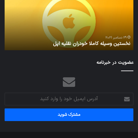
خودران
و
نقلیه
بید
اپل
29 دسامبر 2021
نخستین وسیله کاملا خودران نقلیه اپل
ت
عضویت در خبرنامه
آدرس
ایمیل
خود
را
وارد
کنید