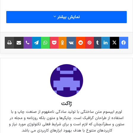
نوشته های مشابه
نمایش بیشتر
6 نکته‌ی مهم برای گرفتن عکس‌های
فیس بوک
X
لینکدین
‫تامبلر
‫پین‌ترست
‫رددیت
‫VKontakte
پاکت
واتس آپ
‫Odnoklassniki
تلگرام
وایبر
اشتراک گذاری از طریق ایمیل
چاپ
جذاب‌تر در سفر
3 جولای 2021
خداحافظی زود هنگام بازیکن تیم
ملی فوتسال از دنیای بازی
30 سپتامبر 2021
ژاکت
لورم ایپسوم متن ساختگی با تولید سادگی نامفهوم از صنعت چاپ و با
کپی لینک
استفاده از طراحان گرافیک است. چاپگرها و متون بلکه روزنامه و مجله در
ستون و سطرآنچنان که لازم است و برای شرایط فعلی تکنولوژی مورد نیاز و
کاربردهای متنوع با هدف بهبود ابزارهای کاربردی می باشد.