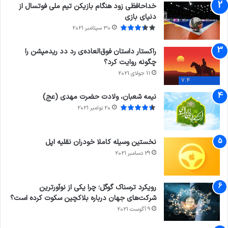
خداحافظی زود هنگام بازیکن تیم ملی فوتسال از
دنیای بازی
30 سپتامبر 2021
راکستار داستان فوق‌العاده‌ی رد دد ریدمپشن را
چگونه روایت کرد؟
11 جولای 2021
7.4
نیمه شعبان، ولادت حضرت مهدی (عج)
20 نوامبر 2021
نخستین وسیله کاملا خودران نقلیه اپل
29 دسامبر 2021
رویکرد ترسناک گوگل؛ چرا یکی از نوآورترین
شرکت‌های جهان درباره بلاکچین سکوت کرده است؟
9 آگوست 2021