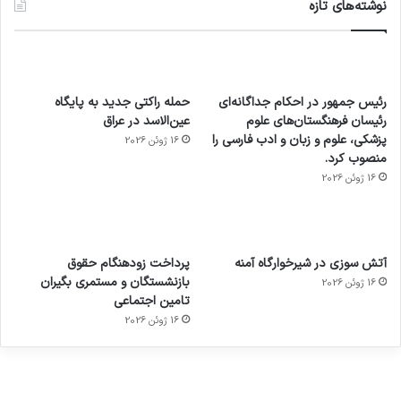
نوشته‌های تازه
رئیس جمهور در احکام جداگانه‌ای
حمله راکتی جدید به پایگاه
رئیسان فرهنگستان‌های علوم
عین‌الاسد در عراق
پزشکی، علوم و زبان و ادب فارسی را
16 ژوئن 2026
منصوب کرد.
16 ژوئن 2026
آماده
ی سفر
عکاسی
هدفون
ورزش با
برای
مجازی
با طعم
های
آتش سوزی در شیرخوارگاه آمنه
پرداخت زودهنگام حقوق
ساعت
کشف
…
2023
بازنشستگان و مستمری بگیران
16 ژوئن 2026
هوشمند
توسط
توسط
توسط
توسط
تامین اجتماعی
ژاکت
ژاکت
توسط
ژاکت
ژاکت
در
در
ژاکت
16 ژوئن 2026
در
در
دسامبر
دسامبر
در دسامبر
دسامبر
دسامبر
12, 2022
12, 2022
12, 2022
12, 2022
12, 2022