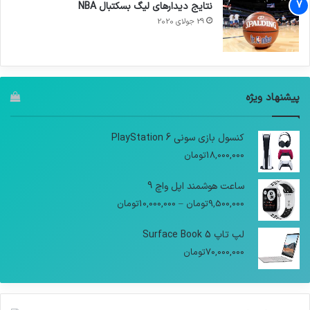
نتایج دیدار‌های لیگ بسکتبال NBA
29 جولای 2020
پیشنهاد ویژه
کنسول بازی سونی PlayStation 6
18,000,000
تومان
ساعت هوشمند اپل واچ 9
9,500,000
تومان
–
10,000,000
تومان
لپ تاپ Surface Book 5
70,000,000
تومان