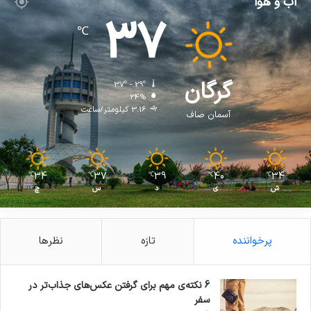
آب و هوا
37
℃
گرگان
37º - 29º
24%
3.16 کیلومتر/ساعت
آسمان صاف
34
37
39
40
34
℃
℃
℃
℃
℃
ش
ی
د
س
چ
پرخواننده
تازه
نظرها
6 نکته‌ی مهم برای گرفتن عکس‌های جذاب‌تر در
سفر