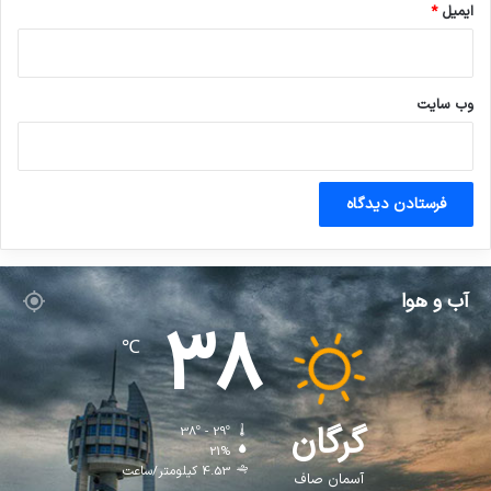
ایمیل
*
وب‌ سایت
آب و هوا
38
℃
گرگان
38º - 29º
21%
4.53 کیلومتر/ساعت
آسمان صاف