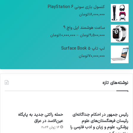
کنسول بازی سونی PlayStation 6
18,000,000
تومان
ساعت هوشمند اپل واچ 9
9,500,000
تومان
–
10,000,000
تومان
لپ تاپ Surface Book 5
70,000,000
تومان
نوشته‌های تازه
رئیس جمهور در احکام جداگانه‌ای
حمله راکتی جدید به پایگاه
رئیسان فرهنگستان‌های علوم
عین‌الاسد در عراق
پزشکی، علوم و زبان و ادب فارسی را
16 ژوئن 2026