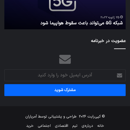
شود
واقع
امن
ک
نگه
25 ژانویه 2022
شبکه 5G می‌تواند باعث سقوط هواپیما شود
م
می‌
عضویت در خبرنامه
آدرس
ایمیل
خود
را
وارد
کنید
© کپی‌رایت 2026
طراحی و پشتیبانی توسط
آمریاران
خانه
درباره‌ی
تیم
اقتصادی
اجتماعی
خرید