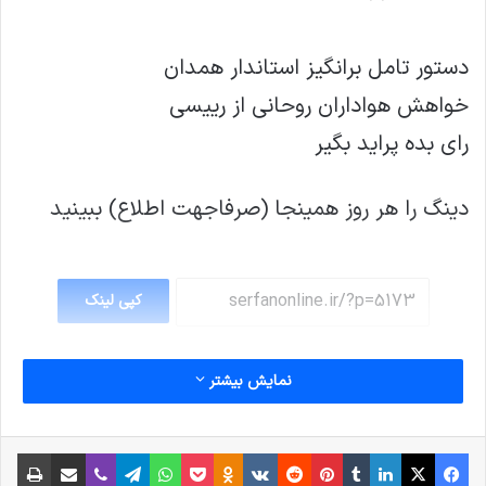
دستور تامل برانگیز استاندار همدان
خواهش هواداران روحانی از رییسی
رای بده پراید بگیر
دینگ را هر روز همینجا (صرفاجهت اطلاع) ببینید
کپی لینک
نمایش بیشتر
فیس بوک
X
لینکدین
‫تامبلر
‫پین‌ترست
‫رددیت
‫VKontakte
پاکت
واتس آپ
‫Odnoklassniki
تلگرام
وایبر
اشتراک گذاری از طریق ایمیل
چاپ