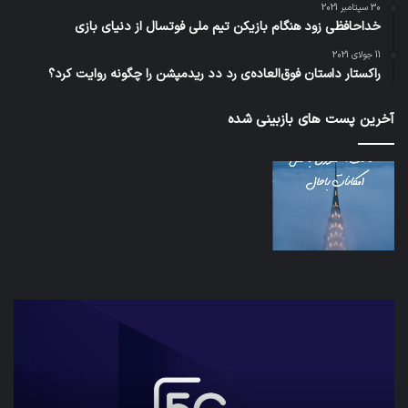
30 سپتامبر 2021
خداحافظی زود هنگام بازیکن تیم ملی فوتسال از دنیای بازی
11 جولای 2021
راکستار داستان فوق‌العاده‌ی رد دد ریدمپشن را چگونه روایت کرد؟
آخرین پست های بازبینی شده
شبکه
کدا
5G
برنا
می‌تواند
پیا
باعث
اطل
سقوط
کارب
هواپیما
را