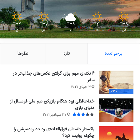
34
37
39
41
38
℃
℃
℃
℃
℃
ش
ی
د
س
چ
پرخواننده
تازه
نظرها
6 نکته‌ی مهم برای گرفتن عکس‌های جذاب‌تر در
سفر
3 جولای 2021
71%
خداحافظی زود هنگام بازیکن تیم ملی فوتسال از
دنیای بازی
30 سپتامبر 2021
راکستار داستان فوق‌العاده‌ی رد دد ریدمپشن را
چگونه روایت کرد؟