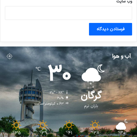
وب‌ سایت
آب و هوا
30
℃
گرگان
30º - 28º
60%
0.63 کیلومتر/ساعت
باران نرم
35
39
41
38
30
℃
℃
℃
℃
℃