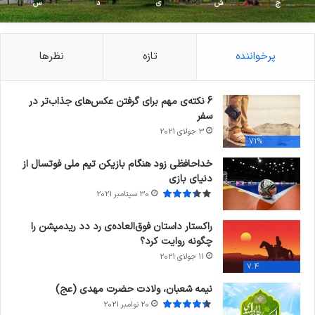
ج
ش
ی
د
س
پرخواننده
تازه
نظرها
6 نکته‌ی مهم برای گرفتن عکس‌های جذاب‌تر در
سفر
3 جولای 2021
71%
خداحافظی زود هنگام بازیکن تیم ملی فوتسال از
دنیای بازی
30 سپتامبر 2021
راکستار داستان فوق‌العاده‌ی رد دد ریدمپشن را
چگونه روایت کرد؟
11 جولای 2021
7.4
نیمه شعبان، ولادت حضرت مهدی (عج)
20 نوامبر 2021