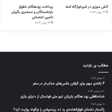
ورزش با
برای
مجازی
با طعم
های
آتش سوزی در شیرخوارگاه آمنه
پرداخت زودهنگام حقوق
ساعت
کشف
…
2023
بازنشستگان و مستمری بگیران
16 ژوئن 2026
هوشمند
توسط
توسط
توسط
توسط
تامین اجتماعی
ژاکت
ژاکت
توسط
ژاکت
ژاکت
در
در
ژاکت
16 ژوئن 2026
در
در
دسامبر
دسامبر
در دسامبر
دسامبر
دسامبر
12, 2022
12, 2022
12, 2022
12, 2022
12, 2022
مطالب پر بازدید
3 جولای 2021
6 نکته‌ی مهم برای گرفتن عکس‌های جذاب‌تر در سفر
30 سپتامبر 2021
خداحافظی زود هنگام بازیکن تیم ملی فوتسال از دنیای بازی
11 جولای 2021
راکستار داستان فوق‌العاده‌ی رد دد ریدمپشن را چگونه روایت کرد؟