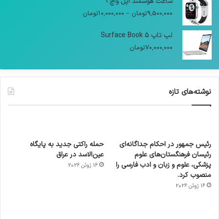
ساعت هوشمند اپل واچ 9
9,500,000
تومان
–
10,000,000
تومان
لپ تاپ Surface Book 5
70,000,000
تومان
نوشته‌های تازه
رئیس جمهور در احکام جداگانه‌ای
حمله راکتی جدید به پایگاه
رئیسان فرهنگستان‌های علوم
عین‌الاسد در عراق
پزشکی، علوم و زبان و ادب فارسی را
16 ژوئن 2026
منصوب کرد.
16 ژوئن 2026
آماده
ی سفر
عکاسی
هدفون