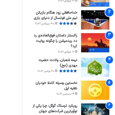
3 جولای 2021
71%
خداحافظی زود هنگام بازیکن
تیم ملی فوتسال از دنیای بازی
30 سپتامبر 2021
راکستار داستان فوق‌العاده‌ی رد
دد ریدمپشن را چگونه روایت
کرد؟
7.4
11 جولای 2021
نیمه شعبان، ولادت حضرت
مهدی (عج)
20 نوامبر 2021
نخستین وسیله کاملا خودران
نقلیه اپل
29 دسامبر 2021
رویکرد ترسناک گوگل؛ چرا یکی از
نوآورترین شرکت‌های جهان