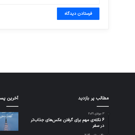
آماده برای کشف
ی سفر مجازی …
توسط ژاکت
توسط ژاکت
در دسامبر 12, 2022
در دسامبر 12, 2022
مطالب پر بازدید
اف‌ای‌تی‌اف
شبکه
آخرین پست
به
5G
احتمال
می‌تو
3 جولای 2021
زیاد
باعث
6 نکته‌ی مهم برای گرفتن عکس‌های جذاب‌تر
در
سقو
در سفر
مجمع
هواپی