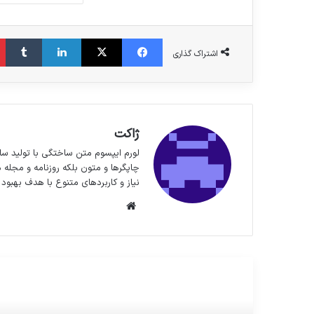
فیس بوک
X
لینکدین
‫تا
اشتراک گذاری
ژاکت
لورم ایپسوم متن ساختگی با تولید سا
چاپگرها و متون بلکه روزنامه و مجله 
نیاز و کاربردهای متنوع با هدف بهبود 
وبسایت
مطالعه بعدی