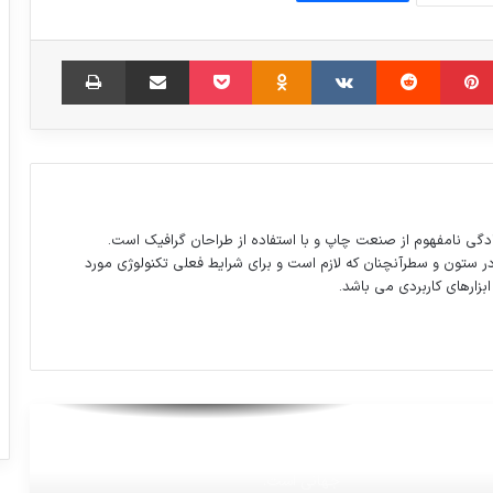
مبلر
‫پین‌ترست
‫رددیت
‫VKontakte
‫Odnoklassniki
پاکت
اشتراک گذاری از طریق ایمیل
چاپ
چه کسانی سیمرغ را به خانه بردند؟
آزمایش انسانی واکسن ایرانی کرونا از هفته
آینده
دگی نامفهوم از صنعت چاپ و با استفاده از طراحان گرافیک است.
در ستون و سطرآنچنان که لازم است و برای شرایط فعلی تکنولوژی مورد
ابزارهای کاربردی می باشد.
پایگاه های الکترونیکی قطری که ازحدود دو
ماه پیش ازسوی عربستان سعودی مسدود
شده بود صبح امروز دوشنبه رفع فیلتر شد.
تلگرام فیلتر نشده است. اختلال در سرورهای
جهانی است.
شماری از مشتریان گروه خودروسازی کرمان