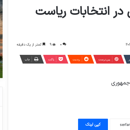
ر انتخابات ریاست
0
9
کمتر از یک دقیقه
ر
‫پین‌ترست
‫رددیت
پاکت
چاپ
جمهوری
کپی لینک