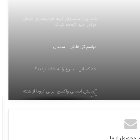
موتور امروز تجمع کردند.
مراسم گل غلتان – سمنان
 بردند؟
چه کسانی سیمرغ را به خانه بردند؟
آزمایش انسانی واکسن ایرانی کرونا از هفته
آینده
پایگاه های الکترونیکی قطری که ازحدود دو
ماه پیش ازسوی عربستان سعودی مسدود
شده بود صبح امروز دوشنبه رفع فیلتر شد.
تلگرام فیلتر نشده است. اختلال در سرورهای
جهانی است.
د محصول از ما