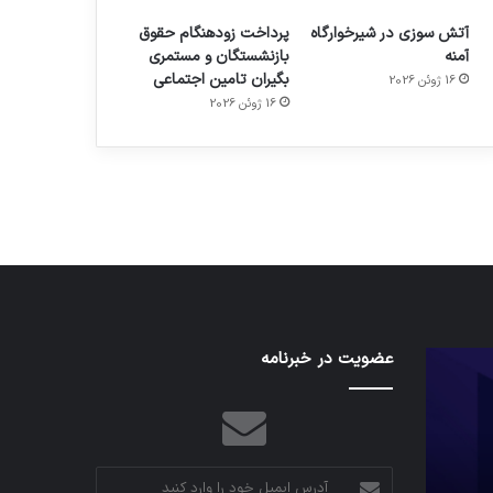
آتش سوزی در شیرخوارگاه
پرداخت زودهنگام حقوق
آمنه
بازنشستگان و مستمری
بگیران تامین اجتماعی
16 ژوئن 2026
م
هدفون های 2023
16 ژوئن 2026
توسط ژاکت
در دسامبر 12, 2022
نخستین
عضویت در خبرنامه
تدابیر
وسیله
زمانی
کاملا
خواب
خودران
و
نقلیه
بیداری
اپل
آدرس