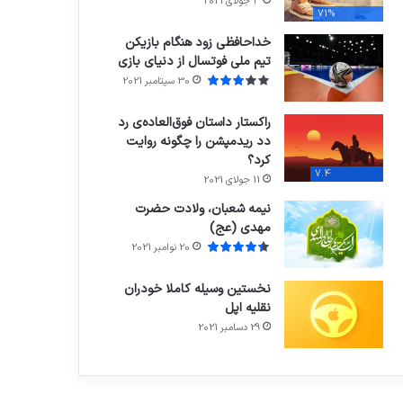
3 جولای 2021
71%
خداحافظی زود هنگام بازیکن
تیم ملی فوتسال از دنیای بازی
30 سپتامبر 2021
راکستار داستان فوق‌العاده‌ی رد
دد ریدمپشن را چگونه روایت
کرد؟
7.4
11 جولای 2021
نیمه شعبان، ولادت حضرت
مهدی (عج)
20 نوامبر 2021
نخستین وسیله کاملا خودران
نقلیه اپل
29 دسامبر 2021