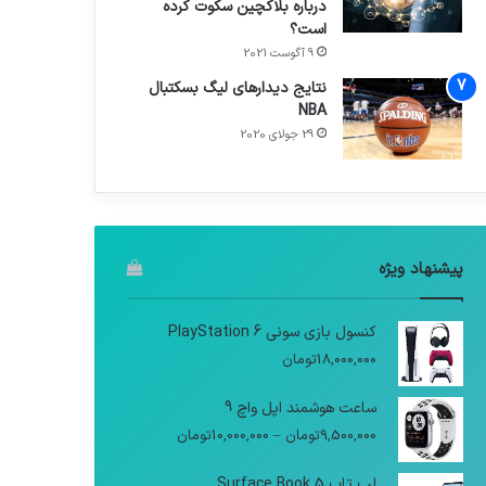
درباره بلاکچین سکوت کرده
است؟
9 آگوست 2021
نتایج دیدار‌های لیگ بسکتبال
NBA
29 جولای 2020
پیشنهاد ویژه
کنسول بازی سونی PlayStation 6
18,000,000
تومان
ساعت هوشمند اپل واچ 9
9,500,000
تومان
–
10,000,000
تومان
لپ تاپ Surface Book 5