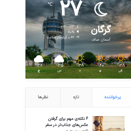
27
℃
گرگان
38º - 27º
70%
0.66 کیلومتر/ساعت
آسمان صاف
34
35
38
40
38
℃
℃
℃
℃
℃
ش
ی
د
س
چ
پرخواننده
تازه
نظرها
6 نکته‌ی مهم برای گرفتن
عکس‌های جذاب‌تر در سفر