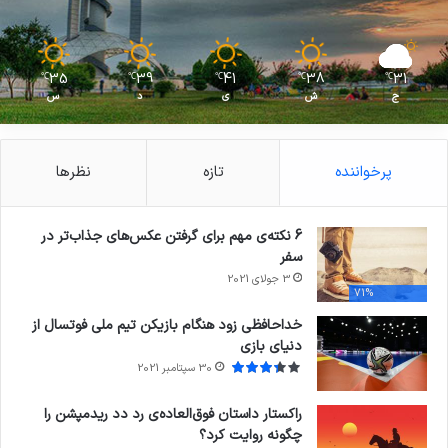
35
39
41
38
31
℃
℃
℃
℃
℃
ج
ش
ی
د
س
پرخواننده
تازه
نظرها
6 نکته‌ی مهم برای گرفتن عکس‌های جذاب‌تر در
سفر
3 جولای 2021
71%
خداحافظی زود هنگام بازیکن تیم ملی فوتسال از
دنیای بازی
30 سپتامبر 2021
راکستار داستان فوق‌العاده‌ی رد دد ریدمپشن را
چگونه روایت کرد؟