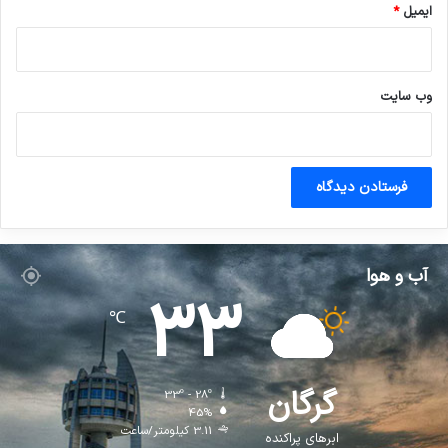
ایمیل
*
وب‌ سایت
آب و هوا
33
℃
گرگان
33º - 28º
45%
3.11 کیلومتر/ساعت
ابرهای پراکنده