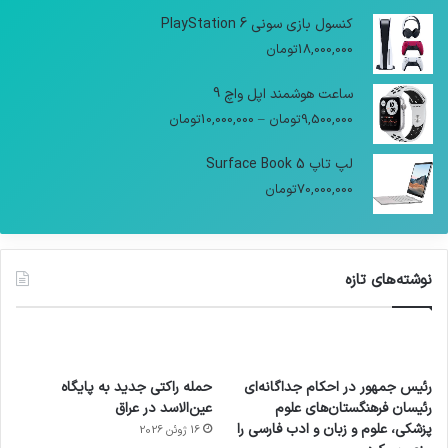
کنسول بازی سونی PlayStation 6
18,000,000
تومان
ساعت هوشمند اپل واچ 9
9,500,000
تومان
–
10,000,000
تومان
لپ تاپ Surface Book 5
70,000,000
تومان
نوشته‌های تازه
رئیس جمهور در احکام جداگانه‌ای
حمله راکتی جدید به پایگاه
رئیسان فرهنگستان‌های علوم
عین‌الاسد در عراق
پزشکی، علوم و زبان و ادب فارسی را
16 ژوئن 2026