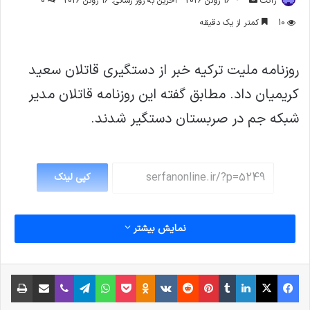
ژاکت
16 ژوئن 2026
آخرین به روز رسانی: 16 ژوئن 2026
0
ایمیل
10
کمتر از یک دقیقه
روزنامه ملیت ترکیه خبر از دستگیری قاتلان سعید
کریمیان داد. مطابق گفته این روزنامه قاتلان مدیر
شبکه‌ جم در صربستان دستگیر شدند.
کپی لینک
نمایش بیشتر
فیس بوک
X
لینکدین
‫تامبلر
‫پین‌ترست
‫رددیت
‫VKontakte
پاکت
واتس آپ
‫Odnoklassniki
تلگرام
وایبر
اشتراک گذاری از طریق ایمیل
چاپ