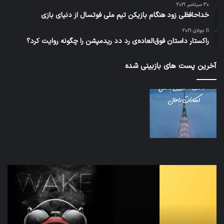
30 سپتامبر 2021
خداحافظی زود هنگام بازیکن تیم ملی فوتسال از دنیای بازی
11 جولای 2021
راکستار داستان فوق‌العاده‌ی رد دد ریدمپشن را چگونه روایت کرد؟
آخرین پست های بازبینی شده
تدابیر
اف‌ا
زمانی
به
خواب
احت
و
زیاد
بیداری
در
مج