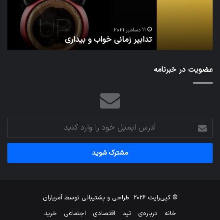
تش
تص
ا
می‌
11 دسامبر 2021
تدابیر زمانی خواب و بیداری
م
عضویت در خبرنامه
آدرس
ایمیل
خود
را
وارد
کنید
© کپی‌رایت 2026
طراحی و پشتیبانی توسط
آمریاران
خانه
درباره‌ی
تیم
اقتصادی
اجتماعی
خرید