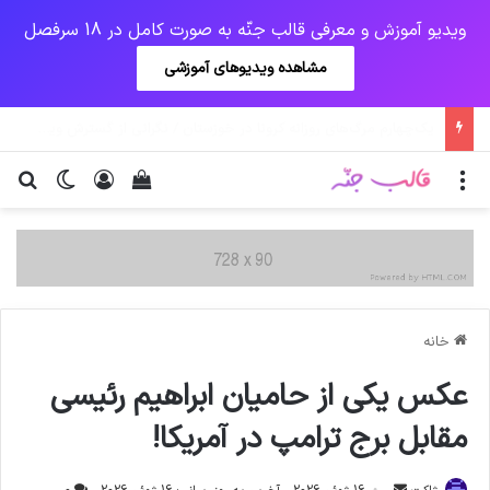
ویدیو آموزش و معرفی قالب جنّه به صورت کامل در 18 سرفصل
مشاهده ویدیوهای آموزشی
اولیانوف: صدور قطعنامه‌های علیه ایران احیای برجام را دشوار می‌کند
منو
ورود
دیدن سبد خرید
تغییر پو
جس
خانه
عکس یکی از حامیان ابراهیم رئيسی
مقابل برج ترامپ در آمریکا!
ارسال