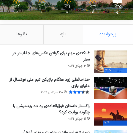
34
39
41
39
35
℃
℃
℃
℃
℃
ج
ش
ی
د
س
پرخواننده
تازه
نظرها
6 نکته‌ی مهم برای گرفتن عکس‌های جذاب‌تر در
سفر
3 جولای 2021
71%
خداحافظی زود هنگام بازیکن تیم ملی فوتسال از
دنیای بازی
30 سپتامبر 2021
راکستار داستان فوق‌العاده‌ی رد دد ریدمپشن را
چگونه روایت کرد؟
11 جولای 2021
7.4
نیمه شعبان، ولادت حضرت مهدی (عج)