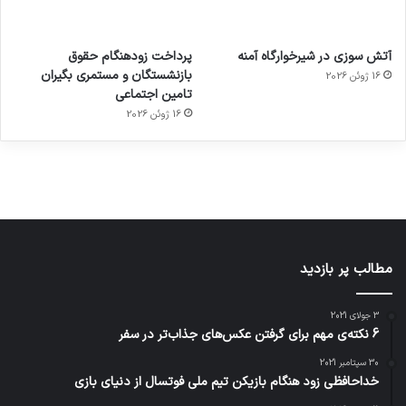
آماده
ی سفر
عکاسی
هدفون
ورزش با
برای
مجازی
با طعم
های
آتش سوزی در شیرخوارگاه آمنه
پرداخت زودهنگام حقوق
ساعت
کشف
…
2023
بازنشستگان و مستمری بگیران
16 ژوئن 2026
هوشمند
توسط
توسط
توسط
توسط
تامین اجتماعی
ژاکت
ژاکت
توسط
ژاکت
ژاکت
در
در
ژاکت
16 ژوئن 2026
در
در
دسامبر
دسامبر
در دسامبر
دسامبر
دسامبر
12, 2022
12, 2022
12, 2022
12, 2022
12, 2022
مطالب پر بازدید
3 جولای 2021
6 نکته‌ی مهم برای گرفتن عکس‌های جذاب‌تر در سفر
30 سپتامبر 2021
خداحافظی زود هنگام بازیکن تیم ملی فوتسال از دنیای بازی