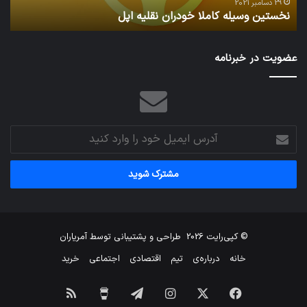
ا
می‌
11 دسامبر 2021
تدابیر زمانی خواب و بیداری
م
عضویت در خبرنامه
آدرس
ایمیل
خود
را
وارد
کنید
© کپی‌رایت 2026
طراحی و پشتیبانی توسط
آمریاران
خانه
درباره‌ی
تیم
اقتصادی
اجتماعی
خرید
فیس
X
اینستاگرام
تلگرام
برای
خوراک