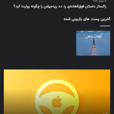
11 جولای 2021
راکستار داستان فوق‌العاده‌ی رد دد ریدمپشن را چگونه روایت کرد؟
آخرین پست های بازبینی شده
تدابیر
اف‌ا
زمانی
به
خواب
احت
و
زیاد
بیداری
در
مج
تش
تص