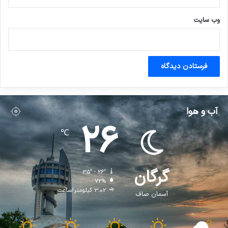
وب‌ سایت
آب و هوا
26
℃
گرگان
35º - 26º
72%
3.02 کیلومتر/ساعت
آسمان صاف