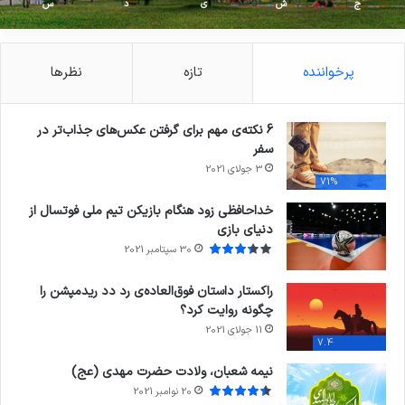
ج
ش
ی
د
س
پرخواننده
تازه
نظرها
6 نکته‌ی مهم برای گرفتن عکس‌های جذاب‌تر در
سفر
3 جولای 2021
71%
خداحافظی زود هنگام بازیکن تیم ملی فوتسال از
دنیای بازی
30 سپتامبر 2021
راکستار داستان فوق‌العاده‌ی رد دد ریدمپشن را
چگونه روایت کرد؟
11 جولای 2021
7.4
نیمه شعبان، ولادت حضرت مهدی (عج)
20 نوامبر 2021