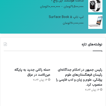
ساعت هوشمند اپل واچ 9
9,500,000
تومان
–
10,000,000
تومان
لپ تاپ Surface Book 5
70,000,000
تومان
نوشته‌های تازه
رئیس جمهور در احکام جداگانه‌ای
حمله راکتی جدید به پایگاه
رئیسان فرهنگستان‌های علوم
عین‌الاسد در عراق
پزشکی، علوم و زبان و ادب فارسی را
16 ژوئن 2026
منصوب کرد.
16 ژوئن 2026
آماده
ی سفر
عکاسی
هدفون