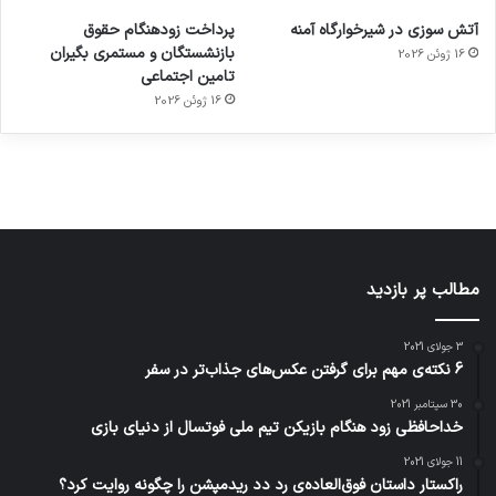
ورزش با
برای
مجازی
با طعم
های
آتش سوزی در شیرخوارگاه آمنه
پرداخت زودهنگام حقوق
ساعت
کشف
…
2023
بازنشستگان و مستمری بگیران
16 ژوئن 2026
هوشمند
توسط
توسط
توسط
توسط
تامین اجتماعی
ژاکت
ژاکت
توسط
ژاکت
ژاکت
در
در
ژاکت
16 ژوئن 2026
در
در
دسامبر
دسامبر
در دسامبر
دسامبر
دسامبر
12, 2022
12, 2022
12, 2022
12, 2022
12, 2022
مطالب پر بازدید
3 جولای 2021
6 نکته‌ی مهم برای گرفتن عکس‌های جذاب‌تر در سفر
30 سپتامبر 2021
خداحافظی زود هنگام بازیکن تیم ملی فوتسال از دنیای بازی
11 جولای 2021
راکستار داستان فوق‌العاده‌ی رد دد ریدمپشن را چگونه روایت کرد؟