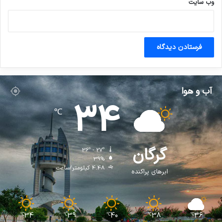
وب‌ سایت
آب و هوا
34
℃
گرگان
36º - 27º
39%
4.48 کیلومتر/ساعت
ابرهای پراکنده
34
39
40
38
36
℃
℃
℃
℃
℃