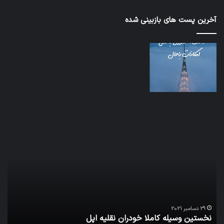
آخرین پست های بازبینی شده
نخستین
تداب
وسیله
زما
کاملا
خوا
خودران
و
نقلیه
بید
اپل
29 دسامبر 2021
نخستین وسیله کاملا خودران نقلیه اپل
ت