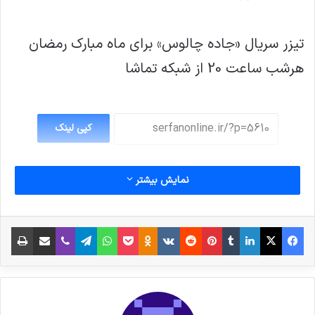
تیزر سریال «جاده چالوس» برای ماه مبارک رمضان
هرشب ساعت 20 از شبکه تماشا
کپی لینک
نمایش بیشتر
فیس بوک
X
لینکدین
‫تامبلر
‫پین‌ترست
‫رددیت
‫VKontakte
پاکت
واتس آپ
‫Odnoklassniki
تلگرام
وایبر
اشتراک گذاری از طریق ایمیل
چاپ