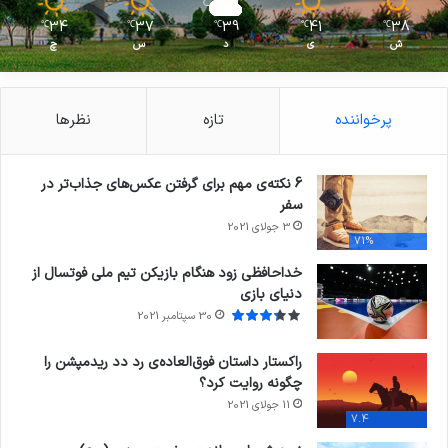
34
37
39
41
38
℃
℃
℃
℃
℃
ش
ی
د
س
چ
پرخواننده
تازه
نظرها
6 نکته‌ی مهم برای گرفتن عکس‌های جذاب‌تر در
سفر
3 جولای 2021
71%
خداحافظی زود هنگام بازیکن تیم ملی فوتسال از
دنیای بازی
30 سپتامبر 2021
راکستار داستان فوق‌العاده‌ی رد دد ریدمپشن را
چگونه روایت کرد؟
11 جولای 2021
7.4