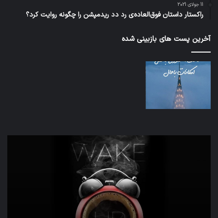
11 جولای 2021
راکستار داستان فوق‌العاده‌ی رد دد ریدمپشن را چگونه روایت کرد؟
آخرین پست های بازبینی شده
تدابیر
اف‌ا
زمانی
به
خواب
احت
و
زیاد
بیداری
در
مج
تش
تص