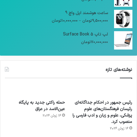
ساعت هوشمند اپل واچ 9
9,500,000
تومان
–
10,000,000
تومان
لپ تاپ Surface Book 5
70,000,000
تومان
نوشته‌های تازه
رئیس جمهور در احکام جداگانه‌ای
حمله راکتی جدید به پایگاه
رئیسان فرهنگستان‌های علوم
عین‌الاسد در عراق
پزشکی، علوم و زبان و ادب فارسی را
16 ژوئن 2026
منصوب کرد.
16 ژوئن 2026