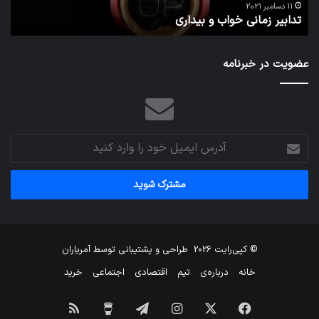
ا
می‌
11 دسامبر 2021
تدابیر زمانی خواب و بیداری
م
عضویت در خبرنامه
آدرس
ایمیل
خود
را
وارد
کنید
© کپی‌رایت 2026
طراحی و پشتیبانی توسط
آمریاران
خانه
درباره‌ی
تیم
اقتصادی
اجتماعی
خرید
فیس
X
اینستاگرام
تلگرام
برای
خوراک