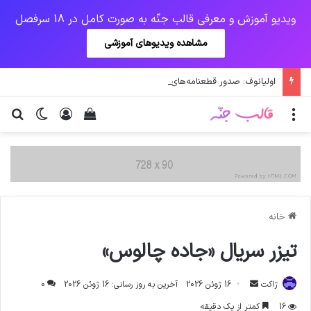
ویدیو آموزش و معرفی قالب جنّه به صورت کامل در 18 سرفصل
مشاهده ویدیوهای آموزشی
اولیانوف: صدور قطعنامه‌های علیه ایران احیای برجام را دشوار می‌کند
منو
ورود
دیدن سبد خرید
تغییر پو
جس
خانه
تیزر سریال «جاده چالوس»
ارسال
ژاکت
16 ژوئن 2026
آخرین به روز رسانی: 16 ژوئن 2026
0
ایمیل
16
کمتر از یک دقیقه