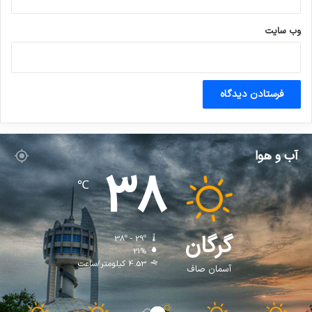
وب‌ سایت
آب و هوا
38
℃
گرگان
38º - 29º
21%
4.53 کیلومتر/ساعت
آسمان صاف