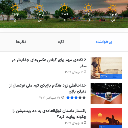
34
37
39
40
34
℃
℃
℃
℃
℃
ش
ی
د
س
چ
پرخواننده
تازه
نظرها
6 نکته‌ی مهم برای گرفتن عکس‌های جذاب‌تر در
سفر
3 جولای 2021
71%
خداحافظی زود هنگام بازیکن تیم ملی فوتسال از
دنیای بازی
30 سپتامبر 2021
راکستار داستان فوق‌العاده‌ی رد دد ریدمپشن را
چگونه روایت کرد؟
11 جولای 2021
7.4