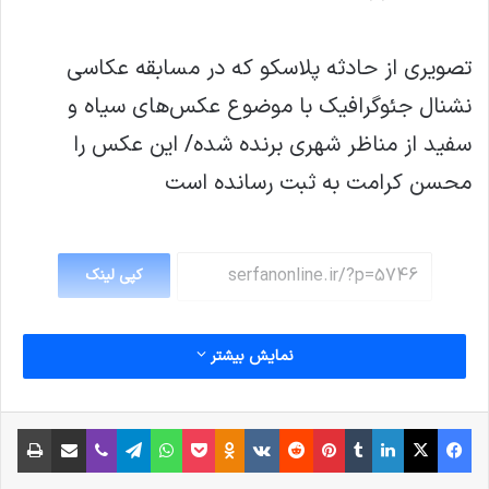
تصویری از حادثه پلاسکو که در مسابقه عکاسی
نشنال جئوگرافیک با موضوع عکس‌های سیاه و
سفید از مناظر شهری برنده شده/ این عکس را
محسن کرامت به ثبت رسانده است
کپی لینک
نمایش بیشتر
فیس بوک
X
لینکدین
‫تامبلر
‫پین‌ترست
‫رددیت
‫VKontakte
پاکت
واتس آپ
‫Odnoklassniki
تلگرام
وایبر
اشتراک گذاری از طریق ایمیل
چاپ