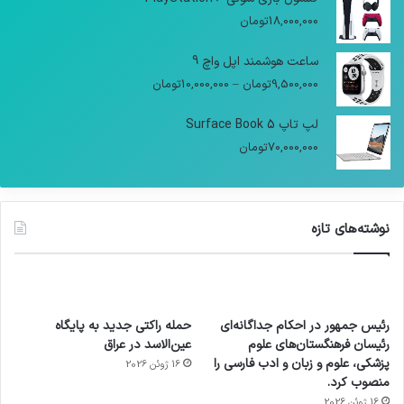
18,000,000
تومان
ساعت هوشمند اپل واچ 9
9,500,000
تومان
–
10,000,000
تومان
لپ تاپ Surface Book 5
70,000,000
تومان
نوشته‌های تازه
رئیس جمهور در احکام جداگانه‌ای
حمله راکتی جدید به پایگاه
رئیسان فرهنگستان‌های علوم
عین‌الاسد در عراق
پزشکی، علوم و زبان و ادب فارسی را
16 ژوئن 2026
منصوب کرد.
16 ژوئن 2026