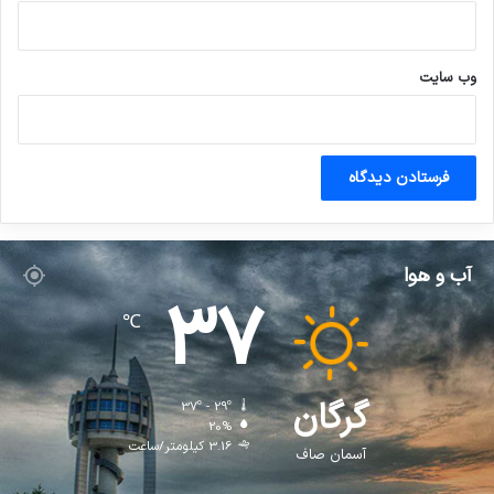
وب‌ سایت
آب و هوا
37
℃
گرگان
37º - 29º
20%
3.16 کیلومتر/ساعت
آسمان صاف