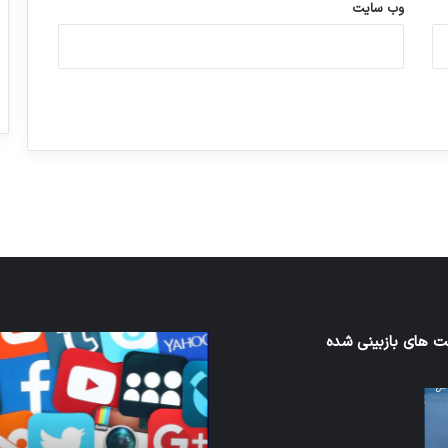
وب‌ سایت
ورزش با ساعت هوشمند
عکاسی با طع
توسط ژاکت
توسط ژاکت
در دسامبر 12, 2022
در دسامبر 12, 2022
 های بازبینی شده
کدام
برنامه‌های
ند
پیام‌رسان
اطلاعات
کاربران
ا
را