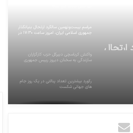
برو ببین بابات چی میگه!
مراسم بیست‌ونهمین سالگرد ارتحال بنیانگذار
 ارتحال
جمهوری اسلامی ایران، امروز ساعت ۱۷:۳۰ در
حرم مطهر حضرت امام خمینی(ره)
ران،
ر حرم مطهر
واکنش کرباسچی دبیرکل حزب کارگزاران
سازندگی به سخنان دیروز رییس جمهوری
ركورد بيشترين تعداد پنالتى در يك روز جام
هاى جهانى شكست
حقوق های ماهانه زیر ۲ میلیون و ۳۰۰ هزار
تومان از مالیات معاف و برای حقوق‌های
بالاتر از مالیات پلکانی پیش بینی شد