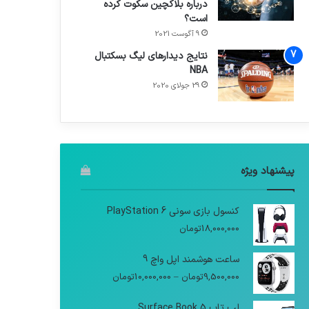
درباره بلاکچین سکوت کرده
است؟
9 آگوست 2021
نتایج دیدار‌های لیگ بسکتبال
NBA
29 جولای 2020
پیشنهاد ویژه
کنسول بازی سونی PlayStation 6
18,000,000
تومان
ساعت هوشمند اپل واچ 9
9,500,000
تومان
–
10,000,000
تومان
لپ تاپ Surface Book 5