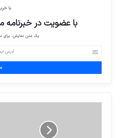
با خری
با عضویت در خبرنامه ما
یک متن نمایش، برای 
آدرس
ایمیل
خود
را
وارد
کنید