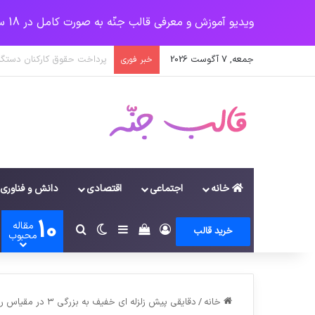
ویدیو آموزش و معرفی قالب جنّه به صورت کامل در 18 سرفصل
جمعه, 7 آگوست 2026
جهش آمریکایی کرونا و چالشی
خبر فوری
خانه
اجتماعی
اقتصادی
دانش و فناوری
10
مقاله
ورود
سایدبار
دیدن سبد خرید
تغییر پوسته
جستجو برای
خرید قالب
محبوب
خانه
/
دقایقی پیش زلزله ای خفیف به بزرگی ۳ در مقیاس ریشتر، در عمق ۱۰کیلومتری زمین، شوقان در استان خراسان شمالی را لرزاند