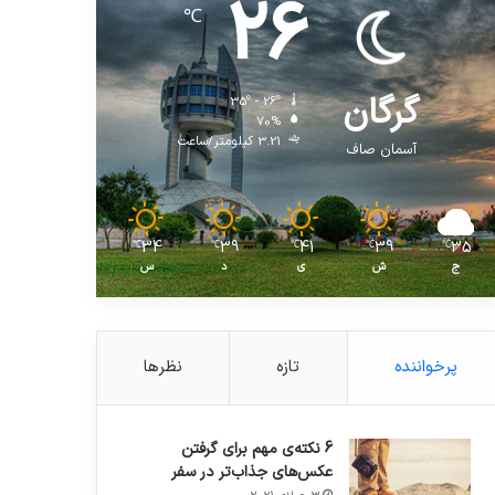
26
℃
گرگان
35º - 26º
70%
3.21 کیلومتر/ساعت
آسمان صاف
34
39
41
39
35
℃
℃
℃
℃
℃
ج
ش
ی
د
س
پرخواننده
تازه
نظرها
6 نکته‌ی مهم برای گرفتن
عکس‌های جذاب‌تر در سفر