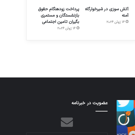
آتش سوزی در شیرخوارگاه
پرداخت زودهنگام حقوق
آمنه
بازنشستگان و مستمری
بگیران تامین اجتماعی
16 ژوئن 2026
م
هدفون های 2023
16 ژوئن 2026
توسط ژاکت
در دسامبر 12, 2022
نخستین
عضویت در خبرنامه
تدابیر
وسیله
زمانی
کاملا
خواب
خودران
و
نقلیه
بیداری
اپل