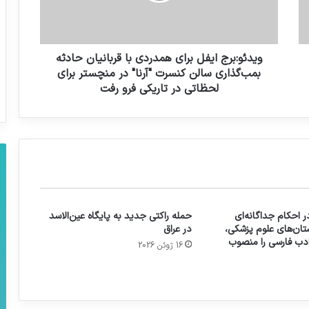
حقوق های ماهانه زیر ۲ میلیون و ۳۰۰ هزار
تومان از مالیات معاف و برای حقوق‌های
بالاتر از مالیات پلکانی پیش بینی شد
ویدئو:برج ایفل برای همدردی با قربانیان حادثه
بمب‌گذاری سالن کنسرت "آرنا" در منچستر برای
لحظاتی در تاریکی فرو رفت
 احکام جداگانه‌ای
حمله راکتی جدید به پایگاه عین‌الاسد
تان‌های علوم پزشکی،
در عراق
 ادب فارسی را منصوب
16 ژوئن 2026