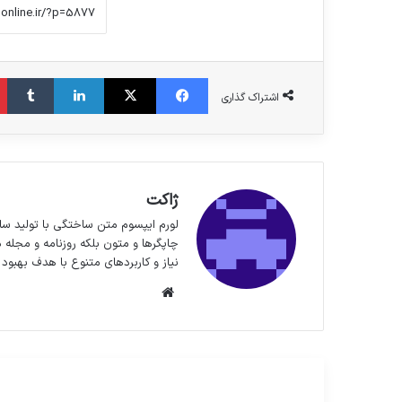
فیس بوک
X
لینکدین
‫تا
اشتراک گذاری
ژاکت
لورم ایپسوم متن ساختگی با تولید سا
چاپگرها و متون بلکه روزنامه و مجله 
نیاز و کاربردهای متنوع با هدف بهبود 
وبسایت
مطالعه بعدی