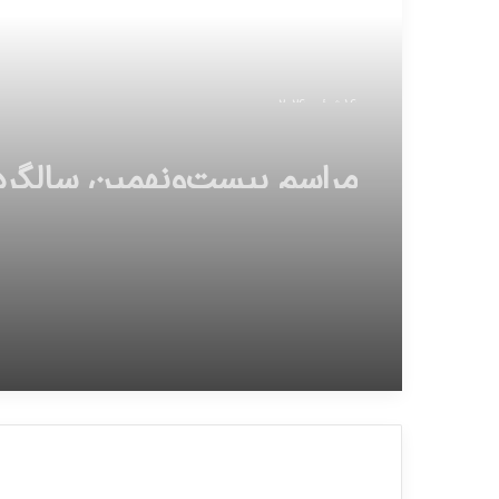
16 ژوئن 2026
مراسم بیست‌ونهمین سالگرد
بنیانگذار جمهوری اسلامی ای
امروز ساعت ۱۷:۳۰ د
حضرت امام خمینی(ره)