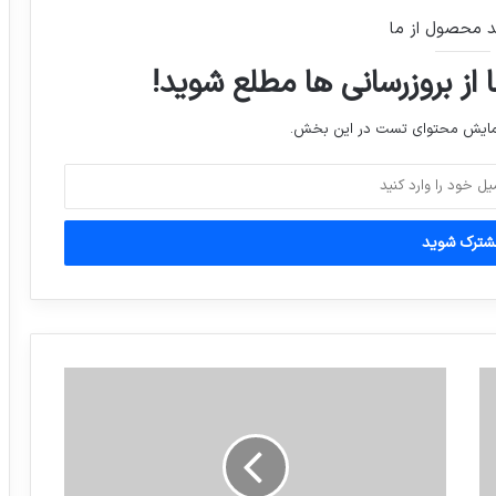
فيلم سينمايى”زرد”دقايقى قبل٢جايزه مهم
جشنواره شانگهاى رابدست آورد.
د محصول از ما
 از بروزرسانی ها مطلع شوید!
وقتی مامانت میگه از نظر من مشکلی نداره
برو ببین بابات چی میگه!
نمایش محتوای تست در این بخش.
مراسم بیست‌ونهمین سالگرد ارتحال بنیانگذار
جمهوری اسلامی ایران، امروز ساعت ۱۷:۳۰ در
حرم مطهر حضرت امام خمینی(ره)
واکنش کرباسچی دبیرکل حزب کارگزاران
سازندگی به سخنان دیروز رییس جمهوری
ركورد بيشترين تعداد پنالتى در يك روز جام
هاى جهانى شكست