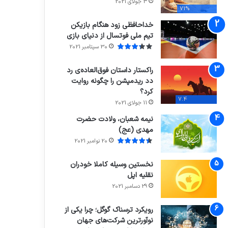
3 جولای 2021
71%
خداحافظی زود هنگام بازیکن
تیم ملی فوتسال از دنیای بازی
30 سپتامبر 2021
راکستار داستان فوق‌العاده‌ی رد
دد ریدمپشن را چگونه روایت
کرد؟
7.4
11 جولای 2021
نیمه شعبان، ولادت حضرت
مهدی (عج)
20 نوامبر 2021
نخستین وسیله کاملا خودران
نقلیه اپل
29 دسامبر 2021
رویکرد ترسناک گوگل؛ چرا یکی از
نوآورترین شرکت‌های جهان