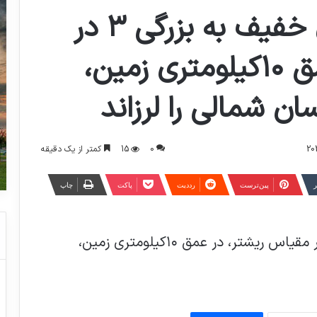
دقایقی پیش زلزله ای خفیف به بزرگی ۳ در
مقیاس ریشتر، در عمق ۱۰کیلومتری زمین،
ن شمالی را لرزاند
0
15
کمتر از یک دقیقه
ر
‫پین‌ترست
‫رددیت
پاکت
چاپ
دقایقی پیش زلزله ای خفیف به بزرگی ۳ در مقیاس ریشتر، در عمق ۱۰کیلومتری زمین،
مراسم بیست‌ونهمین سالگرد ارتحال بنیانگذار