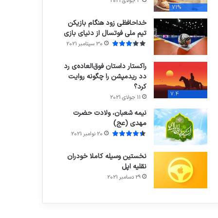
3 جولای 2021
71%
خداحافظی زود هنگام بازیکن
تیم ملی فوتسال از دنیای بازی
30 سپتامبر 2021
راکستار داستان فوق‌العاده‌ی رد
دد ریدمپشن را چگونه روایت
کرد؟
7.4
11 جولای 2021
نیمه شعبان، ولادت حضرت
مهدی (عج)
20 نوامبر 2021
نخستین وسیله کاملا خودران
نقلیه اپل
29 دسامبر 2021