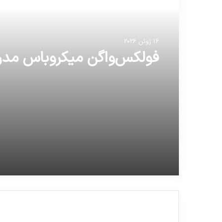
16 ژوئن 2026
فولکس‌واگن میکروباس مدر