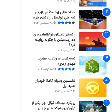
3 جولای 2021
71%
خداحافظی زود هنگام بازیکن
تیم ملی فوتسال از دنیای بازی
30 سپتامبر 2021
راکستار داستان فوق‌العاده‌ی رد
دد ریدمپشن را چگونه روایت
کرد؟
7.4
11 جولای 2021
نیمه شعبان، ولادت حضرت
مهدی (عج)
20 نوامبر 2021
نخستین وسیله کاملا خودران
نقلیه اپل
29 دسامبر 2021
رویکرد ترسناک گوگل؛ چرا یکی از
نوآورترین شرکت‌های جهان