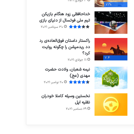
3 جولای 2021
71%
خداحافظی زود هنگام بازیکن
تیم ملی فوتسال از دنیای بازی
30 سپتامبر 2021
راکستار داستان فوق‌العاده‌ی رد
دد ریدمپشن را چگونه روایت
کرد؟
7.4
11 جولای 2021
نیمه شعبان، ولادت حضرت
مهدی (عج)
20 نوامبر 2021
نخستین وسیله کاملا خودران
نقلیه اپل
29 دسامبر 2021