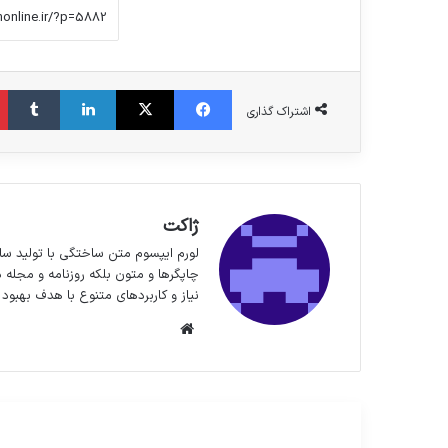
فیس بوک
X
لینکدین
‫تا
اشتراک گذاری
ژاکت
لورم ایپسوم متن ساختگی با تولید سا
چاپگرها و متون بلکه روزنامه و مجله 
نیاز و کاربردهای متنوع با هدف بهبود 
وبسایت
مطالعه بعدی