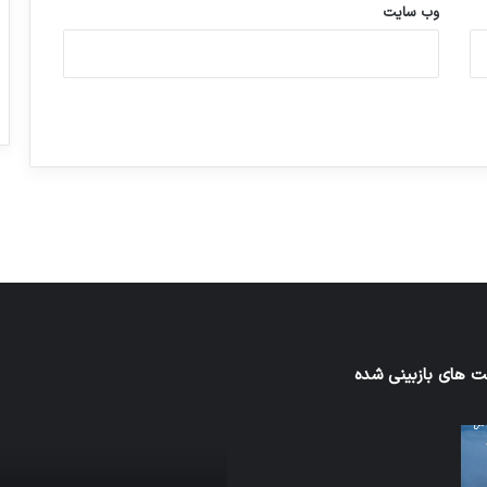
وب‌ سایت
ورزش با ساعت هوشمند
عکاسی با طع
توسط ژاکت
توسط ژاکت
در دسامبر 12, 2022
در دسامبر 12, 2022
 های بازبینی شده
نخستین
های
وسیله
سان
کاملا
ت
خودران
نقلیه