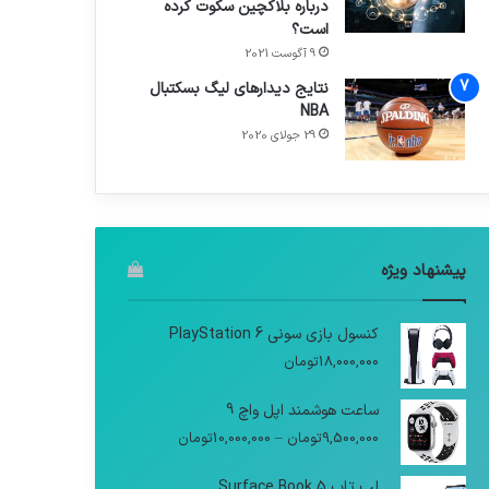
درباره بلاکچین سکوت کرده
است؟
9 آگوست 2021
نتایج دیدار‌های لیگ بسکتبال
NBA
29 جولای 2020
پیشنهاد ویژه
کنسول بازی سونی PlayStation 6
18,000,000
تومان
ساعت هوشمند اپل واچ 9
9,500,000
تومان
–
10,000,000
تومان
لپ تاپ Surface Book 5