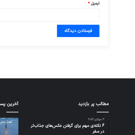
ایمیل
*
آماده برای کشف
ی سفر مجازی …
توسط ژاکت
توسط ژاکت
در دسامبر 12, 2022
در دسامبر 12, 2022
شبکه
مطالب پر بازدید
کدام
آخرین پست
5G
برنامه‌
می‌تواند
پیام‌ر
3 جولای 2021
باعث
اطلاعا
6 نکته‌ی مهم برای گرفتن عکس‌های جذاب‌تر
سقوط
کاربران
در سفر