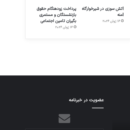
آتش سوزی در شیرخوارگاه
پرداخت زودهنگام حقوق
آمنه
بازنشستگان و مستمری
بگیران تامین اجتماعی
16 ژوئن 2026
16 ژوئن 2026
م
هدفون های 2023
توسط ژاکت
در دسامبر 12, 2022
تدابیر
عضویت در خبرنامه
اف‌ای‌تی‌اف
زمانی
به
خواب
احتمال
و
زیاد
بیداری
در