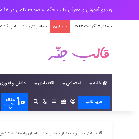
ویدیو آموزش و معرفی قالب جنّه به صورت کامل در 18 سرفصل
جمعه, 7 آگوست 2026
آتش سوزی در شیرخوارگاه آم
خبر فوری
خانه
اجتماعی
اقتصادی
دانش و فناوری
10
مقاله
ورود
سایدبار
دیدن سبد خرید
تغییر پوسته
جستجو برای
خرید قالب
محبوب
خانه
/
تصاویر جدید از حضور شبه نظامیان وابسته به داعش 