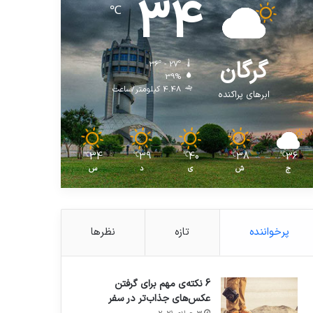
34
℃
گرگان
36º - 27º
39%
4.48 کیلومتر/ساعت
ابرهای پراکنده
34
39
40
38
36
℃
℃
℃
℃
℃
ج
ش
ی
د
س
پرخواننده
تازه
نظرها
6 نکته‌ی مهم برای گرفتن
عکس‌های جذاب‌تر در سفر