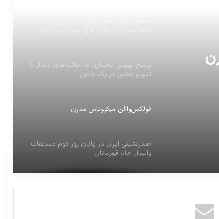
مصرف مکمل های غذایی حاوی چای سبز،
گاها منجر به بیماری های کبدی می شوند
ن
پاسخ بهنوش بختیاری به حاشیه‌های دیدار با
تتلو و حضور در یک جشن
فولکس‌واگن میکروباس مدرن
صدرنشینی ایران در پایان روز دوم مسابقات
والیبال جام قهرمانان
فرماندار ایالت نیویورک با امضای قانونی، سن
رضایت به ازدواج * را از ۱۴ به ۱۸ سالگی
افزایش داد.