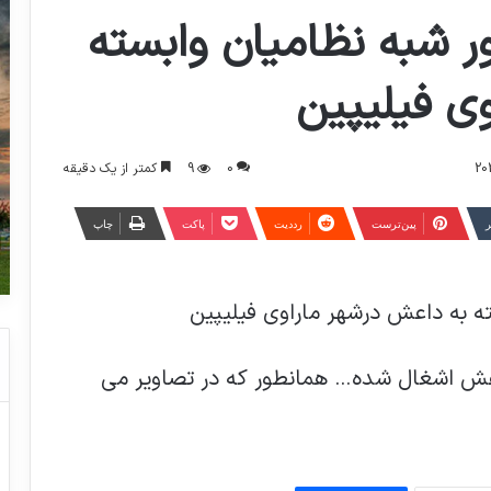
ر شبه نظامیان وابسته
ی فیلیپین
0
9
کمتر از یک دقیقه
ر
‫پین‌ترست
‫رددیت
پاکت
چاپ
ه به داعش درشهر ماراوی فیلیپین
عش اشغال شده… همانطور که در تصاویر می
مصرف مکمل های غذایی حاوی چای سبز،