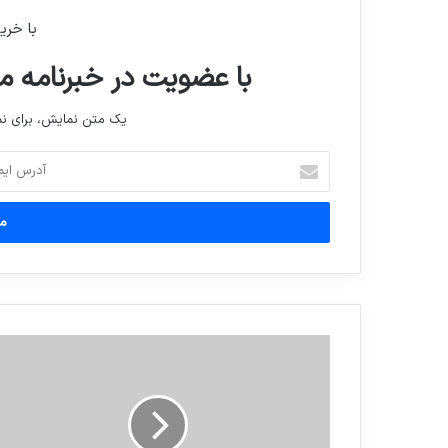
با خری
با عضویت در خبرنامه ما
یک متن نمایش، برای 
آدرس
ایمیل
خود
را
وارد
کنید