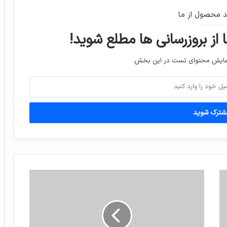
دستگاه تشخیص چهره ای برای گربه
د محصول از ما
 از بروزرسانی ها مطلع شوید!
مصرف مکمل های غذایی حاوی چای سبز،
گاها منجر به بیماری های کبدی می شوند
نمایش محتوای تست در این بخش.
پاسخ بهنوش بختیاری به حاشیه‌های دیدار با
تتلو و حضور در یک جشن
فولکس‌واگن میکروباس مدرن
صدرنشینی ایران در پایان روز دوم مسابقات
والیبال جام قهرمانان