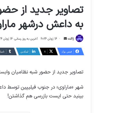
تصاویر جدید از حضو
به داعش درشهر ماراو
ارسال
ژاکت
16 ژوئن 2026
آخرین به روز رسانی: 16 ژوئن 2026
ایمیل
فیس بوک
X
لینکدین
‫تامبل
تصاویر جدید از حضور شبه نظامیان وابست
شهر «ماراوی» در جنوب فیلیپین توسط دا
بینید حتی ایست بازرسی هم گذاشتن!