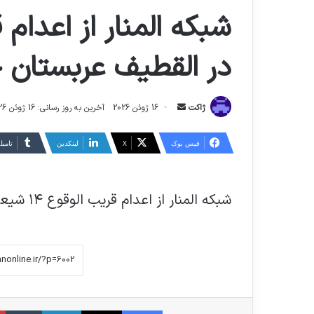
در القطیف عربستان خ
ارسال
ژاکت
16 ژوئن 2026
آخرین به روز رسانی: 16 ژوئن 2026
ایمیل
فیس بوک
X
لینکدین
‫تامبل
شبکه المنار از اعدام قریب الوقوع ۱۴ شیعه در القطیف عربستان خبر داد!
فیس بوک
X
لینکدین
‫تا