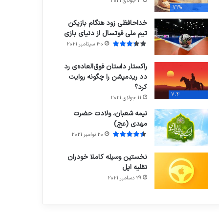
3 جولای 2021
71%
خداحافظی زود هنگام بازیکن
تیم ملی فوتسال از دنیای بازی
30 سپتامبر 2021
راکستار داستان فوق‌العاده‌ی رد
دد ریدمپشن را چگونه روایت
کرد؟
7.4
11 جولای 2021
نیمه شعبان، ولادت حضرت
مهدی (عج)
20 نوامبر 2021
نخستین وسیله کاملا خودران
نقلیه اپل
29 دسامبر 2021