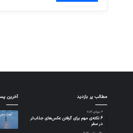
آماده برای کشف
ی سفر مجازی …
توسط ژاکت
توسط ژاکت
در دسامبر 12, 2022
در دسامبر 12, 2022
شبکه
مطالب پر بازدید
کدام
آخرین پست
5G
برنامه‌
می‌تواند
پیام‌ر
3 جولای 2021
باعث
اطلاعا
6 نکته‌ی مهم برای گرفتن عکس‌های جذاب‌تر
سقوط
کاربران
در سفر
هواپیما
را