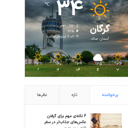
34
℃
گرگان
34º - 25º
41%
4.06 کیلومتر/ساعت
آسمان صاف
39
40
39
35
34
℃
℃
℃
℃
℃
پ
ج
ش
ی
د
پرخواننده
تازه
نظرها
6 نکته‌ی مهم برای گرفتن
عکس‌های جذاب‌تر در سفر