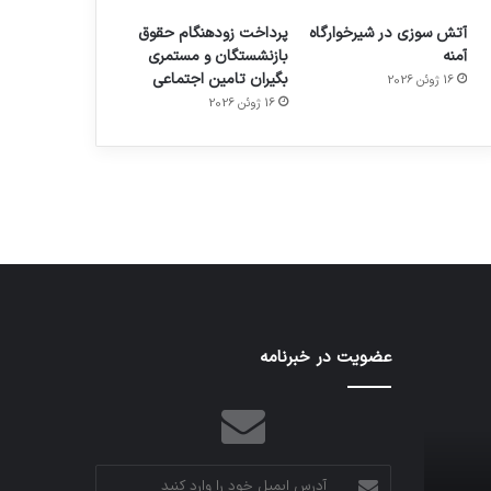
آتش سوزی در شیرخوارگاه
پرداخت زودهنگام حقوق
آمنه
بازنشستگان و مستمری
بگیران تامین اجتماعی
16 ژوئن 2026
م
هدفون های 2023
16 ژوئن 2026
توسط ژاکت
در دسامبر 12, 2022
تدابیر
عضویت در خبرنامه
اف‌ای‌تی‌اف
زمانی
به
خواب
احتمال
و
زیاد
بیداری
در
مجمع
آدرس