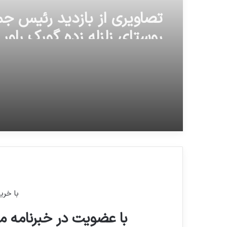
تصاویری از بازديد رئيس جمه
روستای زلزله زده گورك راور
با خری
با عضویت در خبرنامه ما