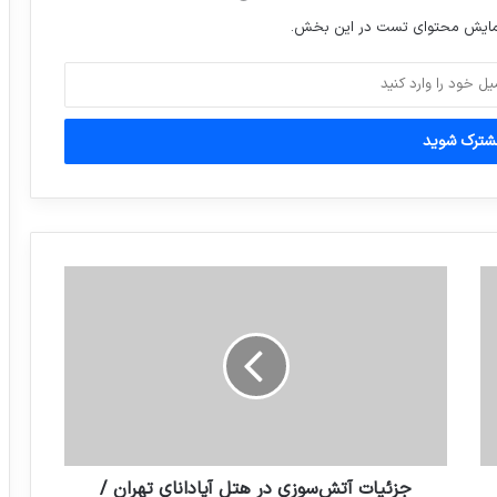
زلزله زده گورك راور
نمایش محتوای تست در این بخش.
مطهری: وزرا باید توضیح قانع کننده برای
عدم حضور در مجلس دهند
جزئیات آتش‌سوزی در هتل آپادانای تهران /