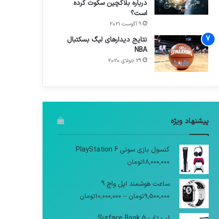
درباره بلاکچین سکوت کرده
است؟
9 آگوست 2021
نتایج دیدار‌های لیگ بسکتبال
NBA
29 جولای 2020
پیشنهاد ویژه
کنسول بازی سونی PlayStation 6
18,000,000
تومان
ساعت هوشمند اپل واچ 9
9,500,000
تومان
–
10,000,000
تومان
لپ تاپ Surface Book 5