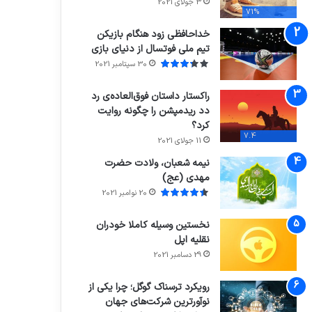
3 جولای 2021
71%
خداحافظی زود هنگام بازیکن
تیم ملی فوتسال از دنیای بازی
30 سپتامبر 2021
راکستار داستان فوق‌العاده‌ی رد
دد ریدمپشن را چگونه روایت
کرد؟
7.4
11 جولای 2021
نیمه شعبان، ولادت حضرت
مهدی (عج)
20 نوامبر 2021
نخستین وسیله کاملا خودران
نقلیه اپل
29 دسامبر 2021
رویکرد ترسناک گوگل؛ چرا یکی از
نوآورترین شرکت‌های جهان