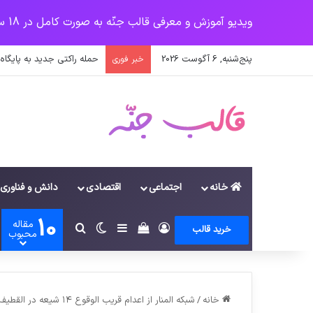
ویدیو آموزش و معرفی قالب جنّه به صورت کامل در 18 سرفصل
پنج‌شنبه, 6 آگوست 2026
حمله راکتی جدید به پایگاه 
خبر فوری
خانه
اجتماعی
اقتصادی
دانش و فناوری
10
مقاله
ورود
سایدبار
دیدن سبد خرید
تغییر پوسته
جستجو برای
خرید قالب
محبوب
خانه
/
شبکه المنار از اعدام قریب الوقوع ۱۴ شیعه در القطیف عربستان خبر داد!