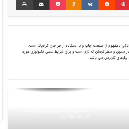
داستان شب: “ارواح “
واریز وام یک میلیونی به حساب جاماندگان
از هفته آینده
دگی نامفهوم از صنعت چاپ و با استفاده از طراحان گرافیک است.
در ستون و سطرآنچنان که لازم است و برای شرایط فعلی تکنولوژی مورد
ابزارهای کاربردی می باشد.
چک‌ برگشتی تاثیری در اعطای تسهیلات کرونا
ندارد
عکس روز نشنال جئوگرافیک
تصاویری از بازديد رئيس جمهور از روستای
زلزله زده گورك راور