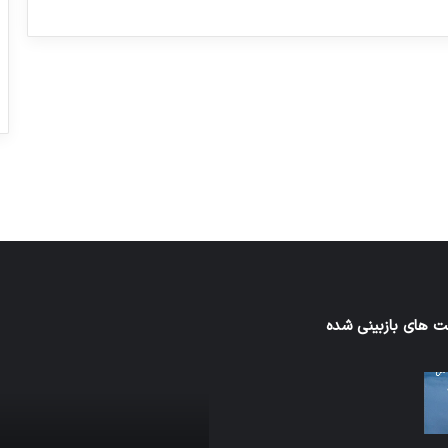
ورزش با ساعت هوشمند
عکاسی با طع
توسط ژاکت
توسط ژاکت
در دسامبر 12, 2022
در دسامبر 12, 2022
 های بازبینی شده
نخستین
های
وسیله
سان
کاملا
ت
خودران
نقلیه
اپل