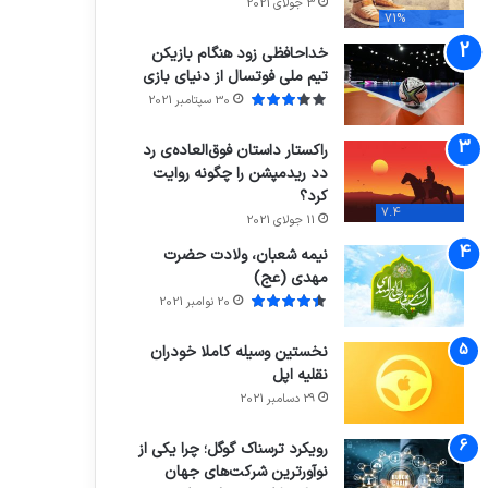
3 جولای 2021
71%
خداحافظی زود هنگام بازیکن
تیم ملی فوتسال از دنیای بازی
30 سپتامبر 2021
راکستار داستان فوق‌العاده‌ی رد
دد ریدمپشن را چگونه روایت
کرد؟
7.4
11 جولای 2021
نیمه شعبان، ولادت حضرت
مهدی (عج)
20 نوامبر 2021
نخستین وسیله کاملا خودران
نقلیه اپل
29 دسامبر 2021
رویکرد ترسناک گوگل؛ چرا یکی از
نوآورترین شرکت‌های جهان