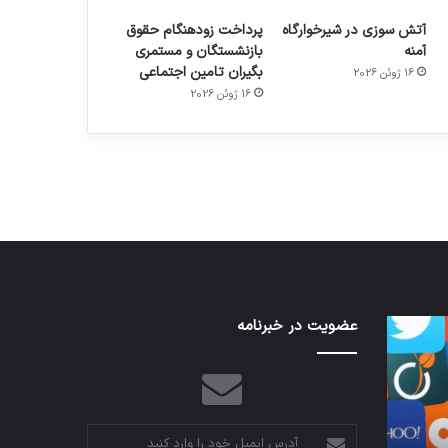
آتش سوزی در شیرخوارگاه
پرداخت زودهنگام حقوق
آمنه
بازنشستگان و مستمری
بگیران تامین اجتماعی
16 ژوئن 2026
م
هدفون های 2023
16 ژوئن 2026
توسط ژاکت
در دسامبر 12, 2022
تدابیر
عضویت در خبرنامه
اف‌ای‌تی‌اف
زمانی
به
خواب
احتمال
و
زیاد
بیداری
در
مجمع
آدرس