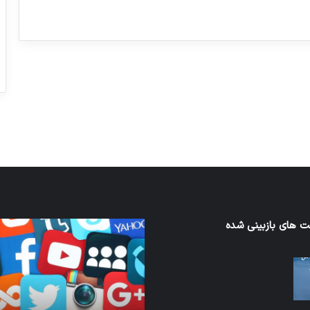
ورزش با ساعت هوشمند
عکاسی با طع
توسط ژاکت
توسط ژاکت
در دسامبر 12, 2022
در دسامبر 12, 2022
 های بازبینی شده
نخستین
های
وسیله
سان
کاملا
ت
خودران
نقلیه
اپل