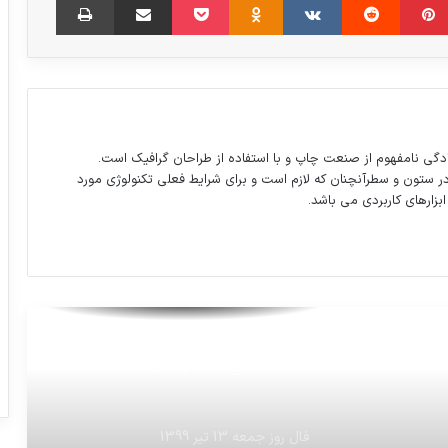
ترمیم کاشی‌های مسجد نصیرالملک شیراز
سوءِاستفاده از چک سفید امضا تا ۳ سال
حبس دارد
دگی نامفهوم از صنعت چاپ و با استفاده از طراحان گرافیک است.
در ستون و سطرآنچنان که لازم است و برای شرایط فعلی تکنولوژی مورد
مشاور گینس در ایران: ادعاهای گینسی عصر
ابزارهای کاربردی می باشد.
جدید صحیح نیست
طریقه صحیح بستن پاپیون
فال روز جمعه 13 تیر 1399
امروز روز ملی اهدای عضو بود