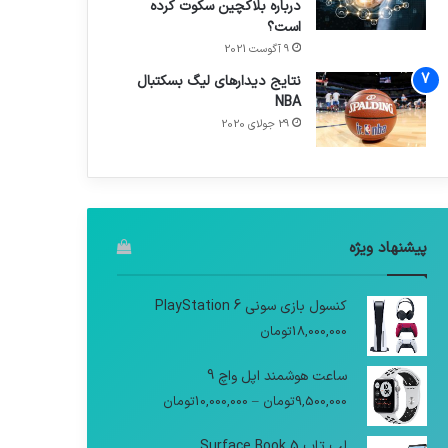
درباره بلاکچین سکوت کرده
است؟
9 آگوست 2021
نتایج دیدار‌های لیگ بسکتبال
NBA
29 جولای 2020
پیشنهاد ویژه
کنسول بازی سونی PlayStation 6
18,000,000
تومان
ساعت هوشمند اپل واچ 9
9,500,000
تومان
–
10,000,000
تومان
لپ تاپ Surface Book 5