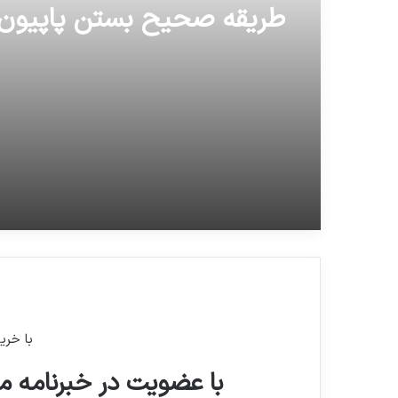
16 ژوئن 2026
فال روز جمعه 13 تیر 1399
طریقه صحیح بستن پاپیون
با خری
با عضویت در خبرنامه ما