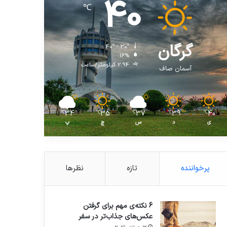
40
℃
گرگان
40º - 30º
16%
2.94 کیلومتر/ساعت
آسمان صاف
34
35
37
39
40
℃
℃
℃
℃
℃
ی
د
س
چ
پ
پرخواننده
تازه
نظرها
6 نکته‌ی مهم برای گرفتن
عکس‌های جذاب‌تر در سفر