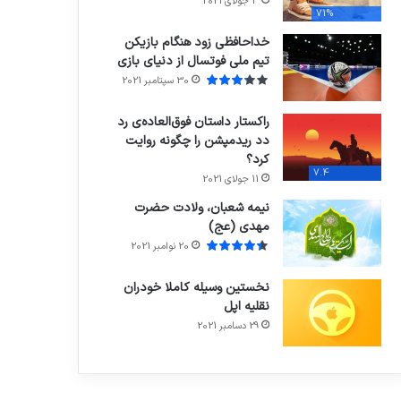
3 جولای 2021
71%
خداحافظی زود هنگام بازیکن
تیم ملی فوتسال از دنیای بازی
30 سپتامبر 2021
راکستار داستان فوق‌العاده‌ی رد
دد ریدمپشن را چگونه روایت
کرد؟
7.4
11 جولای 2021
نیمه شعبان، ولادت حضرت
مهدی (عج)
20 نوامبر 2021
نخستین وسیله کاملا خودران
نقلیه اپل
29 دسامبر 2021