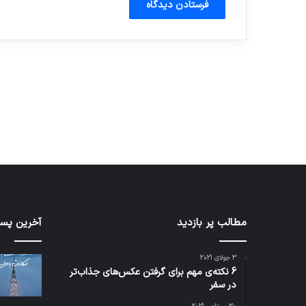
آماده برای کشف
ی سفر مجازی …
توسط ژاکت
توسط ژاکت
در دسامبر 12, 2022
در دسامبر 12, 2022
شبکه
مطالب پر بازدید
کدام
آخرین پست
5G
برنامه‌
می‌تواند
پیام‌ر
3 جولای 2021
باعث
اطلاعا
6 نکته‌ی مهم برای گرفتن عکس‌های جذاب‌تر
سقوط
کاربران
در سفر
هواپیما
را