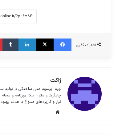
فیس بوک
X
لینکدین
‫تا
اشتراک گذاری
ژاکت
لورم ایپسوم متن ساختگی با تولید سا
چاپگرها و متون بلکه روزنامه و مجله 
نیاز و کاربردهای متنوع با هدف بهبود 
وبسایت