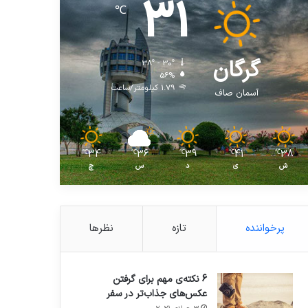
31
℃
گرگان
38º - 30º
56%
1.79 کیلومتر/ساعت
آسمان صاف
34
36
39
41
38
℃
℃
℃
℃
℃
ش
ی
د
س
چ
پرخواننده
تازه
نظرها
6 نکته‌ی مهم برای گرفتن
عکس‌های جذاب‌تر در سفر