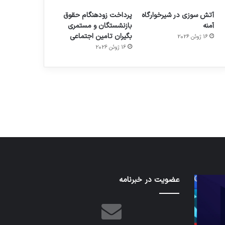
آتش سوزی در شیرخوارگاه
پرداخت زودهنگام حقوق
آمنه
بازنشستگان و مستمری
بگیران تامین اجتماعی
16 ژوئن 2026
16 ژوئن 2026
م
هدفون های 2023
توسط ژاکت
در دسامبر 12, 2022
نخستین
عضویت در خبرنامه
تدابیر
وسیله
زمانی
کاملا
خواب
خودران
و
نقلیه
بیداری