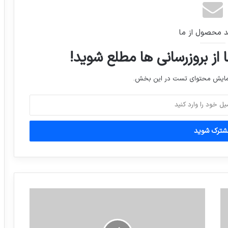
بمب‌گذاری انتحاری در مسجدی در نیجریه؛
د محصول از ما
دست‌کم ۵۰ تن کشته شدند
 از بروزرسانی ها مطلع شوید!
ترامپ: می بینم که جان کری پدر برجام در
نمایش محتوای تست در این بخش.
فکر کاندیداتوری برای ریاست جمهوری است
وضعیت آب و هوای استان های کشور
وزیر خارجه آمریکا: آماده ایم با کره شمالی
بدون پیش شرط گفتگو کنیم
باشگاه پرسپولیس برای واگذاری قیمت‌گذاری
شد