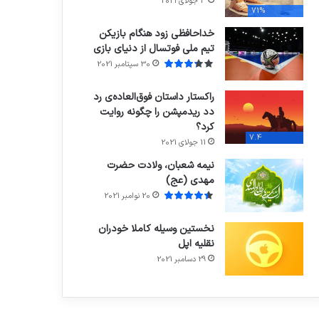
3 جولای 2021
71%
خداحافظی زود هنگام بازیکن
تیم ملی فوتسال از دنیای بازی
30 سپتامبر 2021
راکستار داستان فوق‌العاده‌ی رد
دد ریدمپشن را چگونه روایت
کرد؟
7.4
11 جولای 2021
نیمه شعبان، ولادت حضرت
مهدی (عج)
20 نوامبر 2021
نخستین وسیله کاملا خودران
نقلیه اپل
29 دسامبر 2021