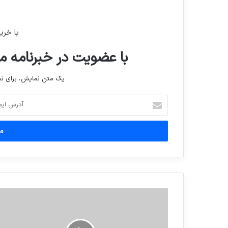
با خری
با عضویت در خبرنامه ما
یک متن نمایش، برای 
آدرس
ایمیل
خود
را
وارد
کنید