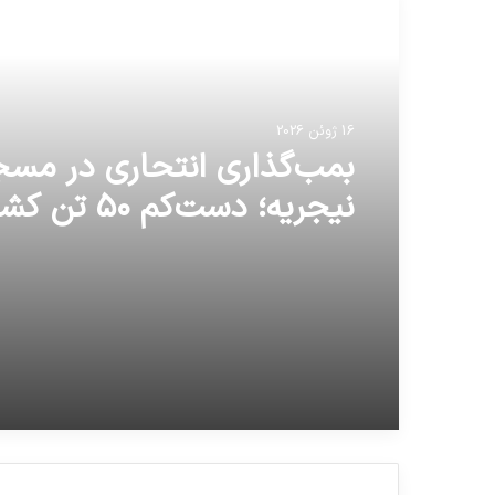
مطالعه بعدی
16 ژوئن 2026
ترامپ: می بینم که جان کری
برجام در فکر کاندیداتوری بر
ریاست جمهوری است