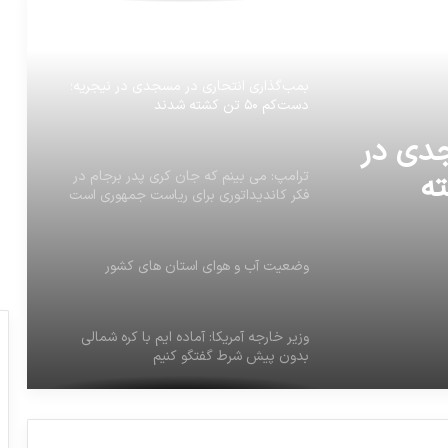
دست‌کم ۵۰ تن کشته شدند
ترامپ: می بینم که جان کری پدر برجام در
فکر کاندیداتوری برای ریاست جمهوری است
 پدر
ای
وضعیت آب و هوای استان های کشور
وزیر خارجه آمریکا: آماده ایم با کره شمالی
بدون پیش شرط گفتگو کنیم
باشگاه پرسپولیس برای واگذاری قیمت‌گذاری
شد
قالیباف اصل، رییس سازمان بورس شد