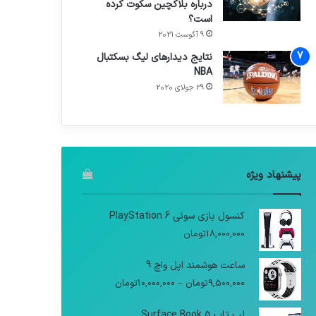
درباره بلاکچین سکوت کرده
است؟
9 آگوست 2021
نتایج دیدار‌های لیگ بسکتبال
NBA
29 جولای 2020
پیشنهاد ویژه
کنسول بازی سونی PlayStation 6
18,000,000
تومان
ساعت هوشمند اپل واچ 9
9,500,000
تومان
–
10,000,000
تومان
لپ تاپ Surface Book 5