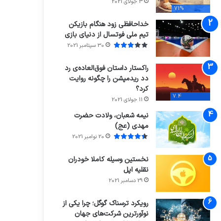
3 جولای 2021
71%
خداحافظی زود هنگام بازیکن
تیم ملی فوتسال از دنیای بازی
30 سپتامبر 2021
راکستار داستان فوق‌العاده‌ی رد
دد ریدمپشن را چگونه روایت
کرد؟
7.4
11 جولای 2021
نیمه شعبان، ولادت حضرت
مهدی (عج)
20 نوامبر 2021
نخستین وسیله کاملا خودران
نقلیه اپل
29 دسامبر 2021
رویکرد ترسناک گوگل؛ چرا یکی از
نوآورترین شرکت‌های جهان