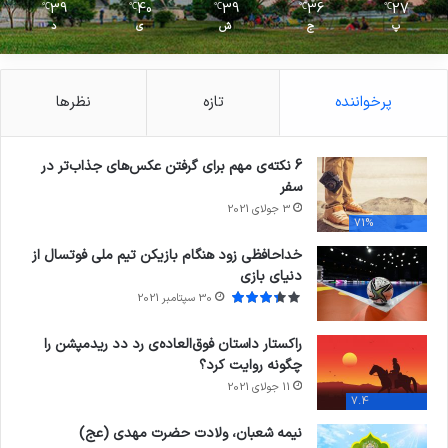
39
40
39
36
27
℃
℃
℃
℃
℃
پ
ج
ش
ی
د
پرخواننده
تازه
نظرها
6 نکته‌ی مهم برای گرفتن عکس‌های جذاب‌تر در
سفر
3 جولای 2021
71%
خداحافظی زود هنگام بازیکن تیم ملی فوتسال از
دنیای بازی
30 سپتامبر 2021
راکستار داستان فوق‌العاده‌ی رد دد ریدمپشن را
چگونه روایت کرد؟
11 جولای 2021
7.4
نیمه شعبان، ولادت حضرت مهدی (عج)