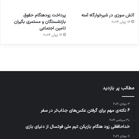
آماده
ی سفر
عکاسی
هدفون
ورزش با
برای
مجازی
با طعم
های
آتش سوزی در شیرخوارگاه آمنه
پرداخت زودهنگام حقوق
ساعت
کشف
…
2023
بازنشستگان و مستمری بگیران
16 ژوئن 2026
هوشمند
توسط
توسط
توسط
توسط
تامین اجتماعی
ژاکت
ژاکت
توسط
ژاکت
ژاکت
در
در
ژاکت
16 ژوئن 2026
در
در
دسامبر
دسامبر
در دسامبر
دسامبر
دسامبر
12, 2022
12, 2022
12, 2022
12, 2022
12, 2022
مطالب پر بازدید
3 جولای 2021
6 نکته‌ی مهم برای گرفتن عکس‌های جذاب‌تر در سفر
30 سپتامبر 2021
خداحافظی زود هنگام بازیکن تیم ملی فوتسال از دنیای بازی
11 جولای 2021