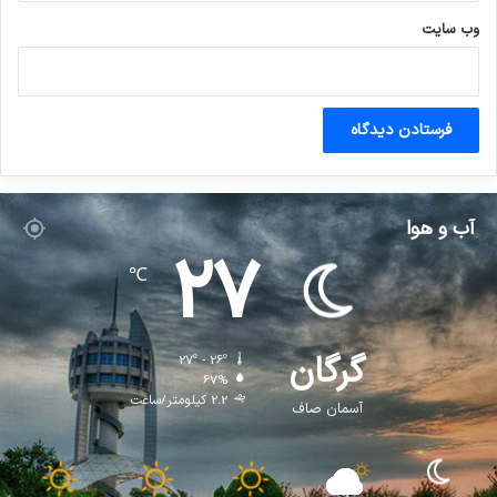
وب‌ سایت
آب و هوا
27
℃
گرگان
27º - 26º
67%
2.2 کیلومتر/ساعت
آسمان صاف