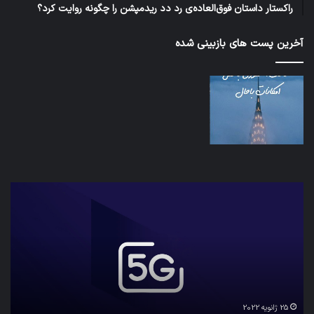
راکستار داستان فوق‌العاده‌ی رد دد ریدمپشن را چگونه روایت کرد؟
آخرین پست های بازبینی شده
شبکه
کدا
5G
برنا
می‌تواند
پیا
باعث
اطل
سقوط
کارب
هواپیما
را
شود
واقع
امن
ک
نگه
25 ژانویه 2022