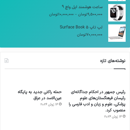
ساعت هوشمند اپل واچ 9
9,500,000
تومان
–
10,000,000
تومان
لپ تاپ Surface Book 5
70,000,000
تومان
نوشته‌های تازه
رئیس جمهور در احکام جداگانه‌ای
حمله راکتی جدید به پایگاه
رئیسان فرهنگستان‌های علوم
عین‌الاسد در عراق
پزشکی، علوم و زبان و ادب فارسی را
16 ژوئن 2026
منصوب کرد.
16 ژوئن 2026