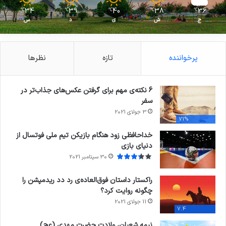
34
39
40
38
36
℃
℃
℃
℃
℃
ج
ش
ی
د
س
پرخواننده
تازه
نظرها
6 نکته‌ی مهم برای گرفتن عکس‌های جذاب‌تر در
سفر
3 جولای 2021
71%
خداحافظی زود هنگام بازیکن تیم ملی فوتسال از
دنیای بازی
30 سپتامبر 2021
راکستار داستان فوق‌العاده‌ی رد دد ریدمپشن را
چگونه روایت کرد؟
11 جولای 2021
7.4
نیمه شعبان، ولادت حضرت مهدی (عج)