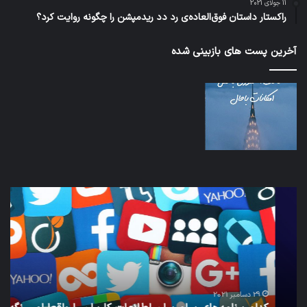
11 جولای 2021
راکستار داستان فوق‌العاده‌ی رد دد ریدمپشن را چگونه روایت کرد؟
آخرین پست های بازبینی شده
کدام
نخس
برنامه‌های
وسی
پیام‌رسان
کامل
اطلاعات
خود
کاربران
نقلی
را
اپل
واقعا
امن
29 دسامبر 2021