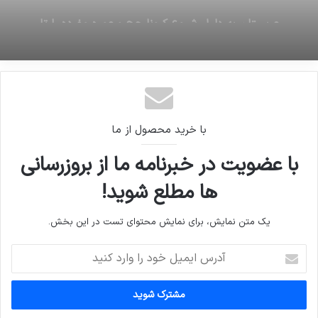
کلیپ شهادت امام حسن مجتبی (علیه السلام) با
16 ژوئن 2026
نوای ماندگار حاج منصور ارضی
عربستان به دلیل شیوع کرونا حج و عمره مفرده را تا
بهتر شدن شرایط به حالت تعلیق درآورد
با خرید محصول از ما
با عضویت در خبرنامه ما از بروزرسانی
ها مطلع شوید!
یک متن نمایش، برای نمایش محتوای تست در این بخش.
آدرس
ایمیل
خود
را
وارد