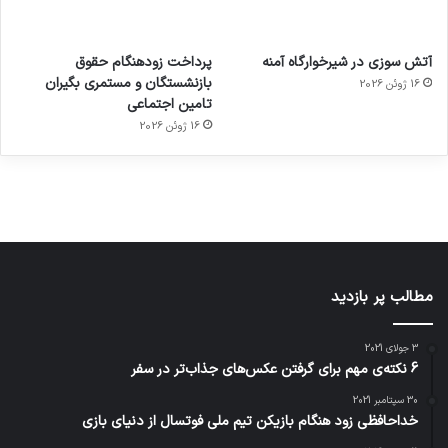
آماده
ی سفر
عکاسی
هدفون
ورزش با
برای
مجازی
با طعم
های
آتش سوزی در شیرخوارگاه آمنه
پرداخت زودهنگام حقوق
ساعت
کشف
…
2023
بازنشستگان و مستمری بگیران
16 ژوئن 2026
هوشمند
توسط
توسط
توسط
توسط
تامین اجتماعی
ژاکت
ژاکت
توسط
ژاکت
ژاکت
در
در
ژاکت
16 ژوئن 2026
در
در
دسامبر
دسامبر
در دسامبر
دسامبر
دسامبر
12, 2022
12, 2022
12, 2022
12, 2022
12, 2022
مطالب پر بازدید
3 جولای 2021
6 نکته‌ی مهم برای گرفتن عکس‌های جذاب‌تر در سفر
30 سپتامبر 2021
خداحافظی زود هنگام بازیکن تیم ملی فوتسال از دنیای بازی