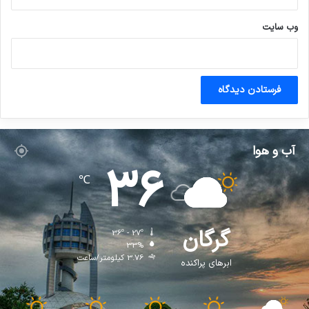
وب‌ سایت
آب و هوا
36
℃
گرگان
36º - 27º
33%
3.76 کیلومتر/ساعت
ابرهای پراکنده