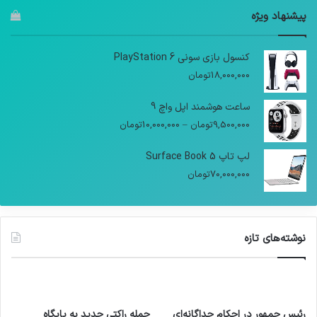
پیشنهاد ویژه
کنسول بازی سونی PlayStation 6
18,000,000
تومان
ساعت هوشمند اپل واچ 9
9,500,000
تومان
–
10,000,000
تومان
لپ تاپ Surface Book 5
70,000,000
تومان
نوشته‌های تازه
رئیس جمهور در احکام جداگانه‌ای
حمله راکتی جدید به پایگاه