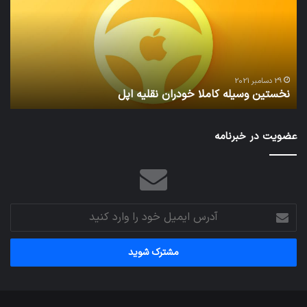
خودران
و
نقلیه
بید
اپل
29 دسامبر 2021
نخستین وسیله کاملا خودران نقلیه اپل
ت
عضویت در خبرنامه
آدرس
ایمیل
خود
را
وارد
کنید