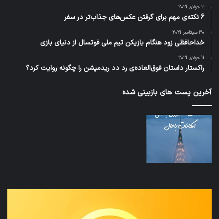
3 جولای 2021
6 نکته‌ی مهم برای گرفتن عکس‌های جذاب‌تر در سفر
30 سپتامبر 2021
خداحافظی زود هنگام بازیکن تیم ملی فوتسال از دنیای بازی
11 جولای 2021
راکستار داستان فوق‌العاده‌ی رد دد ریدمپشن را چگونه روایت کرد؟
آخرین پست های بازبینی شده
نخستین
تداب
وسیله
زما
کاملا
خوا