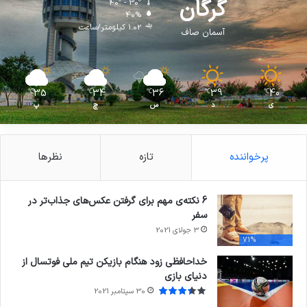
گرگان
40º - 30º
40%
1.02 کیلومتر/ساعت
آسمان صاف
35
34
36
39
40
℃
℃
℃
℃
℃
ی
د
س
چ
پ
پرخواننده
تازه
نظرها
6 نکته‌ی مهم برای گرفتن عکس‌های جذاب‌تر در
سفر
3 جولای 2021
71%
خداحافظی زود هنگام بازیکن تیم ملی فوتسال از
دنیای بازی
30 سپتامبر 2021