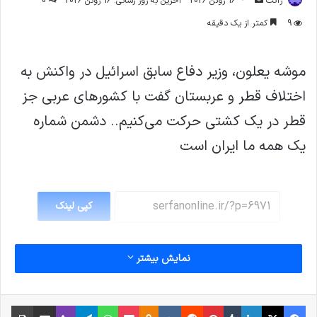
ژاکت
16 ژوئن 2026
آخرین به روز رسانی: 16 ژوئن 2026
0
ایمیل
9
کمتر از یک دقیقه
موشه یعلون، وزیر دفاع سابق اسرائیل در واکنش به
اختلاف قطر و عربستان گفت با کشورهای عربی جز
قطر در یک کشتی حرکت می‌کنیم.. دشمن شماره
یک همه ما ایران است
کپی لینک
نمایش بیشتر
فیس بوک
X
لینکدین
‫تامبلر
‫پین‌ترست
‫رددیت
‫VKontakte
پاکت
واتس آپ
‫Odnoklassniki
تلگرام
وایبر
اشتراک گذاری از طریق ایمیل
چاپ