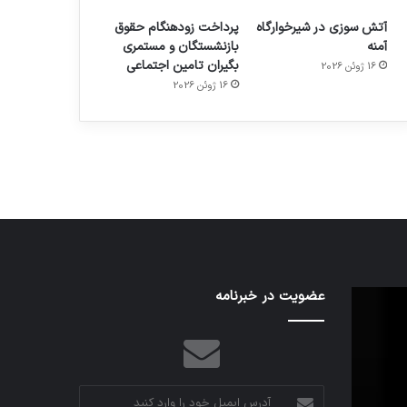
آتش سوزی در شیرخوارگاه
پرداخت زودهنگام حقوق
آمنه
بازنشستگان و مستمری
بگیران تامین اجتماعی
16 ژوئن 2026
م
هدفون های 2023
16 ژوئن 2026
توسط ژاکت
در دسامبر 12, 2022
اف‌ای‌تی‌اف
عضویت در خبرنامه
به
احتمال
زیاد
در
مجمع
آدرس