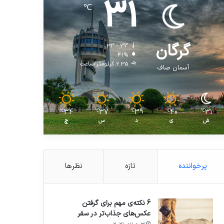
31
℃
گرگان
31º - 29º
41%
2.35 کیلومتر/ساعت
آسمان صاف
34
37
39
40
31
℃
℃
℃
℃
℃
ش
ی
د
س
چ
پرخواننده
تازه
نظرها
6 نکته‌ی مهم برای گرفتن
عکس‌های جذاب‌تر در سفر