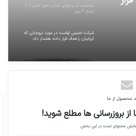
قرار
وضعیت آب و هوای استان های کشور / 8
صبح 6 مهر
شرکت امنیتی آواست در مورد تروجانی که
ایرانیان را هدف قرار داده، هشدار داد.
کشتی ایرانی ۱۴۰۰۰ تن آلومینا در ونزوئلا
بارگیری کرد
اعلامیه ترحیم استاد شهریار
د محصول از ما
آزادراه همت تا ۲ ماه آینده به جاده چالوس
 از بروزرسانی ها مطلع شوید!
متصل می‌شود
نمایش محتوای تست در این بخش.