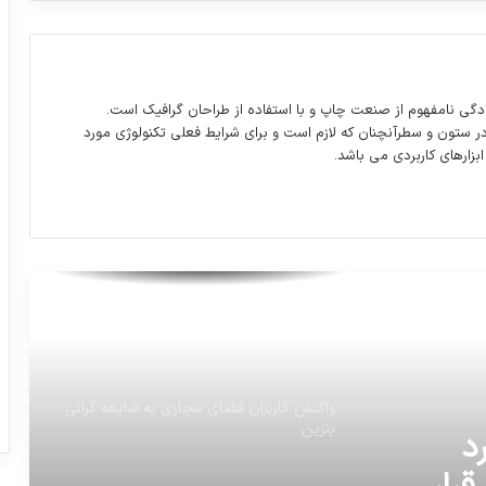
شرکت امنیتی آواست در مورد تروجانی که
ایرانیان را هدف قرار داده، هشدار داد.
دگی نامفهوم از صنعت چاپ و با استفاده از طراحان گرافیک است.
در ستون و سطرآنچنان که لازم است و برای شرایط فعلی تکنولوژی مورد
کشتی ایرانی ۱۴۰۰۰ تن آلومینا در ونزوئلا
ابزارهای کاربردی می باشد.
بارگیری کرد
اعلامیه ترحیم استاد شهریار
آزادراه همت تا ۲ ماه آینده به جاده چالوس
متصل می‌شود
واکنش کاربران فضای مجازی به شایعه گرانی
بنزین
د