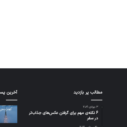
آماده برای کشف
ی سفر مجازی …
توسط ژاکت
توسط ژاکت
در دسامبر 12, 2022
در دسامبر 12, 2022
کدام
مطالب پر بازدید
نخستی
آخرین پست
برنامه‌های
وسیله
پیام‌رسان
کاملا
3 جولای 2021
اطلاعات
خودرا
6 نکته‌ی مهم برای گرفتن عکس‌های جذاب‌تر
کاربران
نقلیه
در سفر
را
اپل