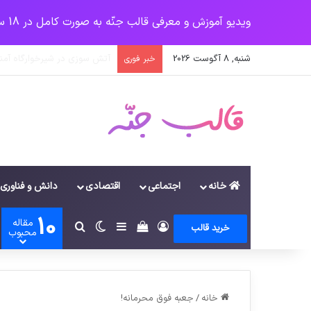
ویدیو آموزش و معرفی قالب جنّه به صورت کامل در 18 سرفصل
شنبه, 8 آگوست 2026
پرداخت زودهنگام حقوق بازنش
خبر فوری
خانه
اجتماعی
اقتصادی
دانش و فناوری
10
مقاله
ورود
سایدبار
دیدن سبد خرید
تغییر پوسته
جستجو برای
خرید قالب
محبوب
خانه
/
جعبه فوق محرمانه!