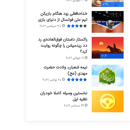
3 جولای 2021
71%
خداحافظی زود هنگام بازیکن
تیم ملی فوتسال از دنیای بازی
30 سپتامبر 2021
راکستار داستان فوق‌العاده‌ی رد
دد ریدمپشن را چگونه روایت
کرد؟
7.4
11 جولای 2021
نیمه شعبان، ولادت حضرت
مهدی (عج)
20 نوامبر 2021
نخستین وسیله کاملا خودران
نقلیه اپل
29 دسامبر 2021