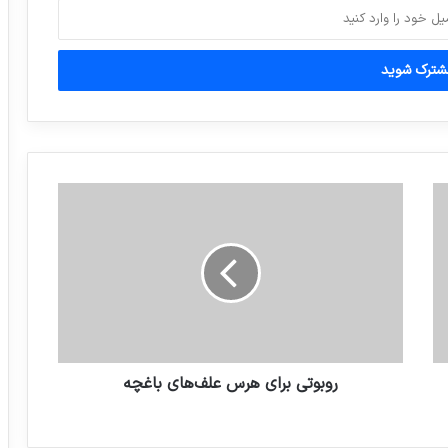
واکنش کاربران فضای مجازی به شایعه گرانی
بنزین
وضعیت آب و هوای استان های کشور / 8
صبح 6 مهر
شرکت امنیتی آواست در مورد تروجانی که
ایرانیان را هدف قرار داده، هشدار داد.
روبوتی برای هرس علف‌های باغچه