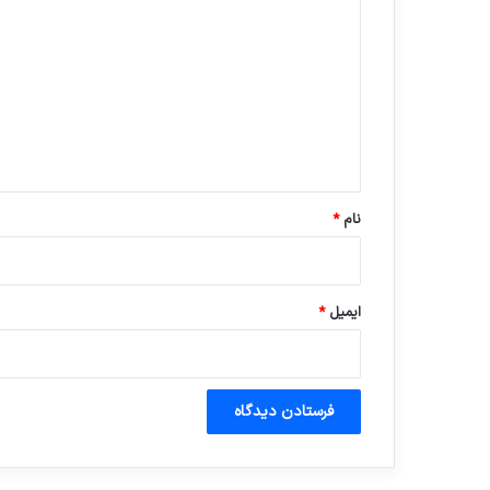
ی
د
گ
ا
ه
*
نام
*
ایمیل
*