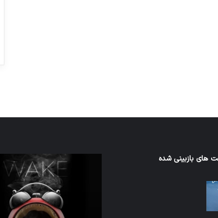
ورزش با ساعت هوشمند
عکاسی با طع
توسط ژاکت
توسط ژاکت
در دسامبر 12, 2022
در دسامبر 12, 2022
ن
 های بازبینی شده
تدابیر
زمانی
خواب
ن
و
بیداری