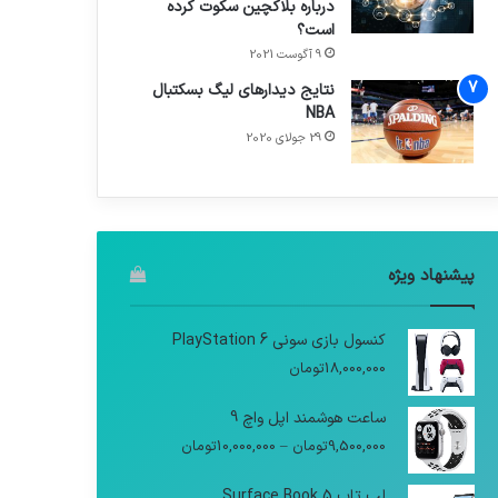
درباره بلاکچین سکوت کرده
است؟
9 آگوست 2021
نتایج دیدار‌های لیگ بسکتبال
NBA
29 جولای 2020
پیشنهاد ویژه
کنسول بازی سونی PlayStation 6
18,000,000
تومان
ساعت هوشمند اپل واچ 9
9,500,000
تومان
–
10,000,000
تومان
لپ تاپ Surface Book 5