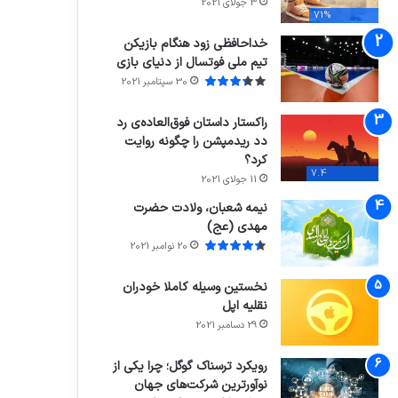
3 جولای 2021
71%
خداحافظی زود هنگام بازیکن
تیم ملی فوتسال از دنیای بازی
30 سپتامبر 2021
راکستار داستان فوق‌العاده‌ی رد
دد ریدمپشن را چگونه روایت
کرد؟
7.4
11 جولای 2021
نیمه شعبان، ولادت حضرت
مهدی (عج)
20 نوامبر 2021
نخستین وسیله کاملا خودران
نقلیه اپل
29 دسامبر 2021
رویکرد ترسناک گوگل؛ چرا یکی از
نوآورترین شرکت‌های جهان