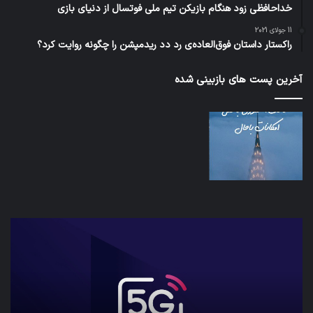
خداحافظی زود هنگام بازیکن تیم ملی فوتسال از دنیای بازی
11 جولای 2021
راکستار داستان فوق‌العاده‌ی رد دد ریدمپشن را چگونه روایت کرد؟
آخرین پست های بازبینی شده
شبکه
کدا
5G
برنا
می‌تواند
پیا
باعث
اطل
سقوط
کارب
هواپیما
را
شود
واقع