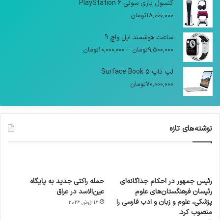
کنسول بازی سونی PlayStation 6
18,000,000
تومان
ساعت هوشمند اپل واچ 9
9,500,000
تومان
–
10,000,000
تومان
لپ تاپ Surface Book 5
70,000,000
تومان
نوشته‌های تازه
رئیس جمهور در احکام جداگانه‌ای
حمله راکتی جدید به پایگاه
رئیسان فرهنگستان‌های علوم
عین‌الاسد در عراق
پزشکی، علوم و زبان و ادب فارسی را
16 ژوئن 2026
منصوب کرد.