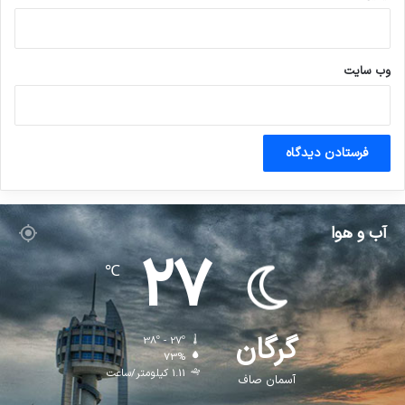
وب‌ سایت
آب و هوا
27
℃
گرگان
38º - 27º
73%
1.11 کیلومتر/ساعت
آسمان صاف