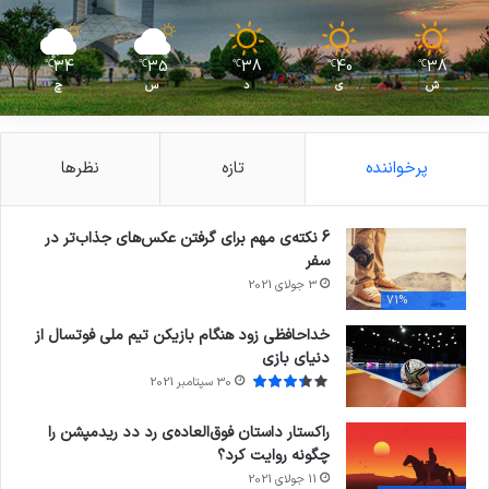
34
35
38
40
38
℃
℃
℃
℃
℃
ش
ی
د
س
چ
پرخواننده
تازه
نظرها
6 نکته‌ی مهم برای گرفتن عکس‌های جذاب‌تر در
سفر
3 جولای 2021
71%
خداحافظی زود هنگام بازیکن تیم ملی فوتسال از
دنیای بازی
30 سپتامبر 2021
راکستار داستان فوق‌العاده‌ی رد دد ریدمپشن را
چگونه روایت کرد؟
11 جولای 2021