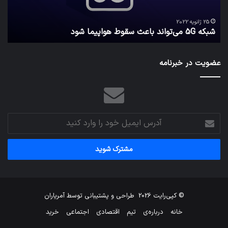
امن
ک
نگه
25 ژانویه 2022
شبکه 5G می‌تواند باعث سقوط هواپیما شود
م
می‌
عضویت در خبرنامه
آدرس
ایمیل
خود
را
وارد
کنید
© کپی‌رایت 2026
طراحی و پشتیبانی توسط
آمریاران
خانه
درباره‌ی
تیم
اقتصادی
اجتماعی
خرید