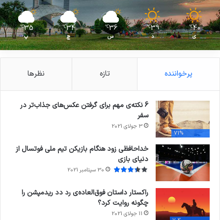
35
34
36
39
40
℃
℃
℃
℃
℃
ی
د
س
چ
پ
پرخواننده
تازه
نظرها
6 نکته‌ی مهم برای گرفتن عکس‌های جذاب‌تر در
سفر
3 جولای 2021
71%
خداحافظی زود هنگام بازیکن تیم ملی فوتسال از
دنیای بازی
30 سپتامبر 2021
راکستار داستان فوق‌العاده‌ی رد دد ریدمپشن را
چگونه روایت کرد؟
11 جولای 2021