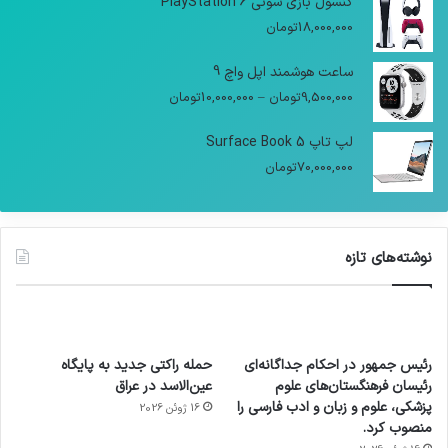
کنسول بازی سونی PlayStation 6
18,000,000
تومان
ساعت هوشمند اپل واچ 9
9,500,000
تومان
–
10,000,000
تومان
لپ تاپ Surface Book 5
70,000,000
تومان
نوشته‌های تازه
رئیس جمهور در احکام جداگانه‌ای
حمله راکتی جدید به پایگاه
رئیسان فرهنگستان‌های علوم
عین‌الاسد در عراق
پزشکی، علوم و زبان و ادب فارسی را
16 ژوئن 2026
منصوب کرد.