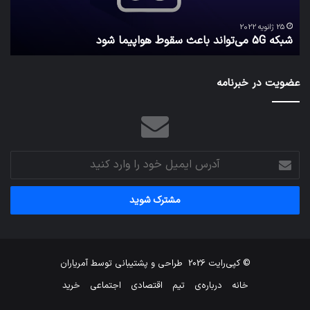
امن
ک
نگه
25 ژانویه 2022
شبکه 5G می‌تواند باعث سقوط هواپیما شود
م
می‌
عضویت در خبرنامه
آدرس
ایمیل
خود
را
وارد
کنید
© کپی‌رایت 2026
طراحی و پشتیبانی توسط
آمریاران
خانه
درباره‌ی
تیم
اقتصادی
اجتماعی
خرید