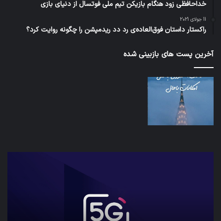
خداحافظی زود هنگام بازیکن تیم ملی فوتسال از دنیای بازی
11 جولای 2021
راکستار داستان فوق‌العاده‌ی رد دد ریدمپشن را چگونه روایت کرد؟
آخرین پست های بازبینی شده
شبکه
کدا
5G
برنا
می‌تواند
پیا
باعث
اطل
سقوط
کارب
هواپیما
را
شود
واقع