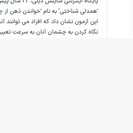
پایگاه اینترنت
‘همدلی شناختی’ به نام ‘خواندن ذهن از چ
این آزمون نشان داد که افراد می توانند آن
نگاه کردن به چشمان آنان به سرعت تعبیر ک
دیگران است؛ علاوه بر آن، زنان در این آزم
کرد که زنان به طور متوسط امتیاز بهتری 
مهمتر این که محققان تایید کردند ژن های ا
که با توانایی آنها برای ذهن خوانی از طر
این مطالعه همچنین نشان داد که عملکرد م