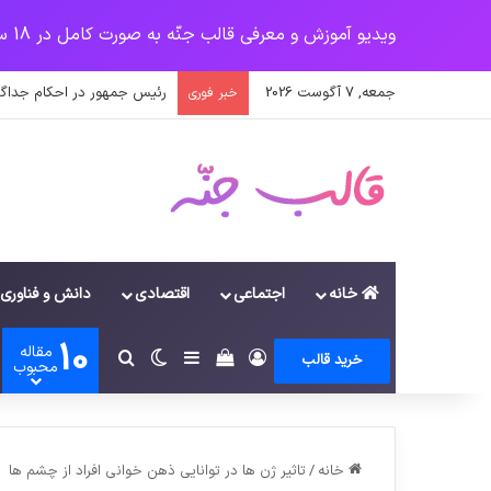
ویدیو آموزش و معرفی قالب جنّه به صورت کامل در 18 سرفصل
جمعه, 7 آگوست 2026
رئیس جمهور در احکام جداگان
خبر فوری
خانه
اجتماعی
اقتصادی
دانش و فناوری
10
مقاله
ورود
سایدبار
دیدن سبد خرید
تغییر پوسته
جستجو برای
خرید قالب
محبوب
خانه
/
تاثیر ژن ها در توانایی ذهن خوانی افراد از چشم ها