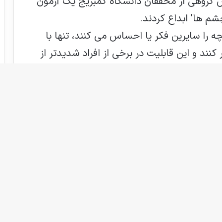
ی ساینس دیلی، 22 سال پیش گروهی از محققان دانشگاه کمبریج یک آزمون
شم ها’ ابداع کردند.
چه را سایرین فکر یا احساس می کنند، تنها با
نند و این قابلیت در برخی از افراد شدیدتر از
ون در قیاس با مردان توانمندتر بودند.
اکنون همان گروه از محققان با همکاری محققان شرکت ژنتیکی 23andMe و محققانی از
فرانسه، استرالیا و هلند در مطالعه جدیدی عملکرد این آزمون را بر 89 هزار نفر در سراسر
جهان بررسی کردند. اکثر این افراد از مشتریان شرکت 23andMe بودند. این نتایج تایید
در این آزمون کسب کردند.
فراد بر عملکرد آنها در این آزمون تاثیر می
گذارد و علاوه بر آن، آنها موفق به شناسایی واریان های ژنتیکی بر کروموزم 3 در زنان شدند
یق چشمان ارتباط داشت.
ردان در ‘آزمون چشم ها’، ارتباطی با ژن ها در