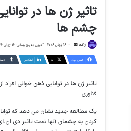
تاثیر ژن ها در توانای
چشم ها
ارسال
ژاکت
16 ژوئن 2026
آخرین به روز رسانی: 16 ژوئن 2026
ایمیل
فیس بوک
X
لینکدین
‫تامبل
تاثیر ژن ها در توانایی ذهن خوانی افراد ا
فناوری
یک مطالعه جدید نشان می دهد که توانایی
کردن به چشمان آنها تحت تاثیر دی.ان.ای ق