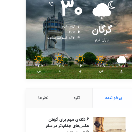
30
℃
گرگان
30º - 28º
60%
0.63 کیلومتر/ساعت
باران نرم
35
39
41
38
30
℃
℃
℃
℃
℃
ج
ش
ی
د
س
پرخواننده
تازه
نظرها
6 نکته‌ی مهم برای گرفتن
عکس‌های جذاب‌تر در سفر