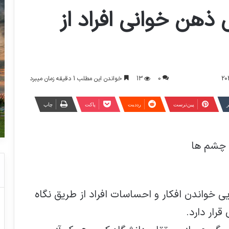
ی ذهن خوانی افراد از
0
13
خواندن این مطلب 1 دقیقه زمان میبرد
ر
‫پین‌ترست
‫رددیت
پاکت
چاپ
ز چشم ها
 خواندن افکار و احساسات افراد از طریق نگاه
رار دارد.