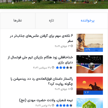
ش
ی
د
س
چ
پرخواننده
تازه
نظرها
6 نکته‌ی مهم برای گرفتن عکس‌های جذاب‌تر در
سفر
3 جولای 2021
71%
خداحافظی زود هنگام بازیکن تیم ملی فوتسال از
دنیای بازی
30 سپتامبر 2021
راکستار داستان فوق‌العاده‌ی رد دد ریدمپشن را
چگونه روایت کرد؟
11 جولای 2021
7.4
نیمه شعبان، ولادت حضرت مهدی (عج)
20 نوامبر 2021