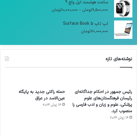
ساعت هوشمند اپل واچ 9
9,500,000
تومان
–
10,000,000
تومان
لپ تاپ Surface Book 5
70,000,000
تومان
نوشته‌های تازه
رئیس جمهور در احکام جداگانه‌ای
حمله راکتی جدید به پایگاه
رئیسان فرهنگستان‌های علوم
عین‌الاسد در عراق
پزشکی، علوم و زبان و ادب فارسی را
16 ژوئن 2026
منصوب کرد.
16 ژوئن 2026
آماده
ی سفر
عکاسی
هدفون