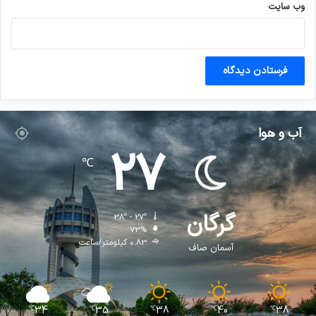
وب‌ سایت
آب و هوا
27
℃
گرگان
38º - 27º
73%
0.83 کیلومتر/ساعت
آسمان صاف
34
35
38
40
38
℃
℃
℃
℃
℃