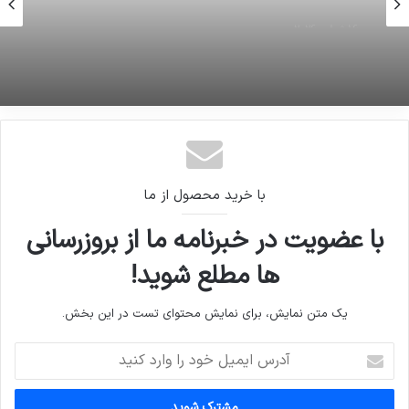
16 ژوئن 2026
ابتکار: تعداد دختران و زنان فارغ التحصیل جویای
کار در تمامی استان‌های کشور بیش از مردان است
16 ژوئن 2026
وضعیت هوای اهواز – هم اکنون
با خرید محصول از ما
با عضویت در خبرنامه ما از بروزرسانی
ها مطلع شوید!
یک متن نمایش، برای نمایش محتوای تست در این بخش.
آدرس
ایمیل
خود
را