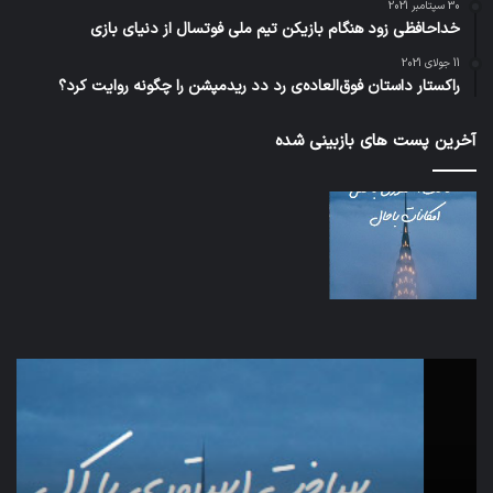
30 سپتامبر 2021
خداحافظی زود هنگام بازیکن تیم ملی فوتسال از دنیای بازی
11 جولای 2021
راکستار داستان فوق‌العاده‌ی رد دد ریدمپشن را چگونه روایت کرد؟
آخرین پست های بازبینی شده
اف‌ای‌تی‌اف
شبک
به
5G
احتمال
می‌
زیاد
باع
در
سق
مجمع
هوا