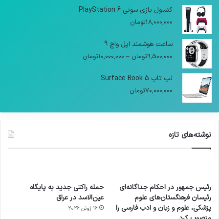
کنسول بازی سونی PlayStation 6
18,000,000
تومان
ساعت هوشمند اپل واچ 9
9,500,000
تومان
–
10,000,000
تومان
لپ تاپ Surface Book 5
70,000,000
تومان
نوشته‌های تازه
رئیس جمهور در احکام جداگانه‌ای
حمله راکتی جدید به پایگاه
رئیسان فرهنگستان‌های علوم
عین‌الاسد در عراق
پزشکی، علوم و زبان و ادب فارسی را
16 ژوئن 2026
منصوب کرد.