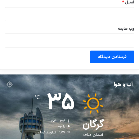
ایمیل
*
وب‌ سایت
آب و هوا
35
℃
گرگان
35º - 25º
33%
3.77 کیلومتر/ساعت
آسمان صاف