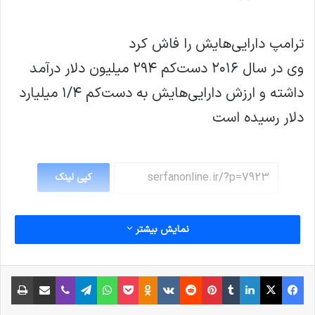
ترامپ دارایی‌هایش را فاش کرد
وی در سال ۲۰۱۶ دست‌کم ۲۹۴ میلیون دلار درآمد
داشته و ارزش دارایی‌هایش به دست‌کم ۱/۴ میلیارد
دلار رسیده است
کپی لینک
نمایش بیشتر
فیس بوک
X
لینکدین
‫تامبلر
‫پین‌ترست
‫رددیت
‫VKontakte
پاکت
واتس آپ
‫Odnoklassniki
تلگرام
وایبر
اشتراک گذاری از طریق ایمیل
چاپ