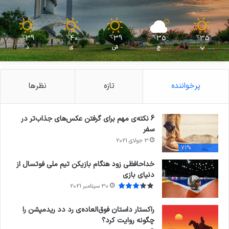
39
40
39
35
35
℃
℃
℃
℃
℃
پ
ج
ش
ی
د
پرخواننده
تازه
نظرها
6 نکته‌ی مهم برای گرفتن عکس‌های جذاب‌تر در
سفر
3 جولای 2021
71%
خداحافظی زود هنگام بازیکن تیم ملی فوتسال از
دنیای بازی
30 سپتامبر 2021
راکستار داستان فوق‌العاده‌ی رد دد ریدمپشن را
چگونه روایت کرد؟