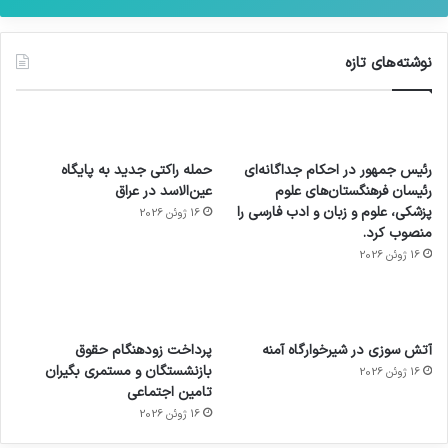
نوشته‌های تازه
رئیس جمهور در احکام جداگانه‌ای
حمله راکتی جدید به پایگاه
رئیسان فرهنگستان‌های علوم
عین‌الاسد در عراق
پزشکی، علوم و زبان و ادب فارسی را
16 ژوئن 2026
منصوب کرد.
16 ژوئن 2026
آماده
ی سفر
عکاسی
هدفون
ورزش با
برای
مجازی
با طعم
های
آتش سوزی در شیرخوارگاه آمنه
پرداخت زودهنگام حقوق
ساعت
کشف
…
2023
بازنشستگان و مستمری بگیران
16 ژوئن 2026
هوشمند
توسط
توسط
توسط
توسط
تامین اجتماعی
ژاکت
ژاکت
توسط
ژاکت
ژاکت
در
در
ژاکت
16 ژوئن 2026
در
در
دسامبر
دسامبر
در دسامبر
دسامبر
دسامبر