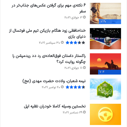
6 نکته‌ی مهم برای گرفتن عکس‌های جذاب‌تر در
سفر
3 جولای 2021
71%
خداحافظی زود هنگام بازیکن تیم ملی فوتسال از
دنیای بازی
30 سپتامبر 2021
راکستار داستان فوق‌العاده‌ی رد دد ریدمپشن را
چگونه روایت کرد؟
11 جولای 2021
7.4
نیمه شعبان، ولادت حضرت مهدی (عج)
20 نوامبر 2021
نخستین وسیله کاملا خودران نقلیه اپل
29 دسامبر 2021