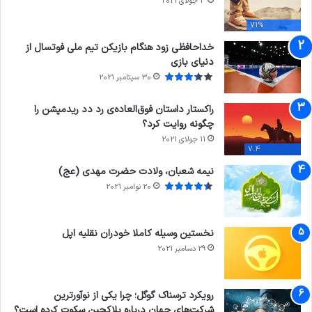
3 جولای 2021
71%
خداحافظی زود هنگام بازیکن تیم ملی فوتسال از
دنیای بازی
30 سپتامبر 2021
راکستار داستان فوق‌العاده‌ی رد دد ریدمپشن را
چگونه روایت کرد؟
11 جولای 2021
7.4
نیمه شعبان، ولادت حضرت مهدی (عج)
20 نوامبر 2021
نخستین وسیله کاملا خودران نقلیه اپل
29 دسامبر 2021
رویکرد ترسناک گوگل؛ چرا یکی از نوآورترین
شرکت‌های جهان درباره بلاکچین سکوت کرده است؟