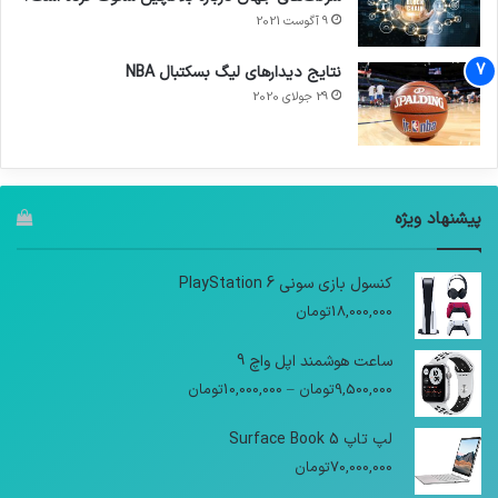
9 آگوست 2021
نتایج دیدار‌های لیگ بسکتبال NBA
29 جولای 2020
پیشنهاد ویژه
کنسول بازی سونی PlayStation 6
18,000,000
تومان
ساعت هوشمند اپل واچ 9
9,500,000
تومان
–
10,000,000
تومان
لپ تاپ Surface Book 5
70,000,000
تومان