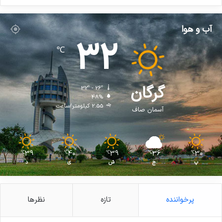
آب و هوا
32
℃
گرگان
32º - 26º
48%
2.55 کیلومتر/ساعت
آسمان صاف
39
40
39
36
30
℃
℃
℃
℃
℃
پ
ج
ش
ی
د
پرخواننده
تازه
نظرها