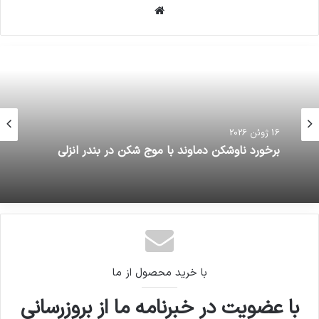
وبسایت
16 ژوئن 2026
ﺑﺮﺧﻮﺭﺩ ﻧﺎﻭﺷﮑﻦ دماوند ﺑﺎ ﻣﻮﺝ ﺷﮑﻦ ﺩﺭ ﺑﻨﺪﺭ ﺍﻧﺰﻟﯽ
با خرید محصول از ما
با عضویت در خبرنامه ما از بروزرسانی