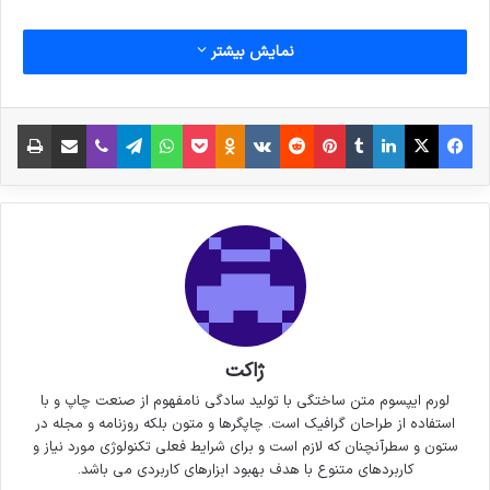
نمایش بیشتر
فیس بوک
X
لینکدین
‫تامبلر
‫پین‌ترست
‫رددیت
‫VKontakte
پاکت
واتس آپ
‫Odnoklassniki
تلگرام
وایبر
اشتراک گذاری از طریق ایمیل
چاپ
ژاکت
لورم ایپسوم متن ساختگی با تولید سادگی نامفهوم از صنعت چاپ و با
استفاده از طراحان گرافیک است. چاپگرها و متون بلکه روزنامه و مجله در
ستون و سطرآنچنان که لازم است و برای شرایط فعلی تکنولوژی مورد نیاز و
کاربردهای متنوع با هدف بهبود ابزارهای کاربردی می باشد.