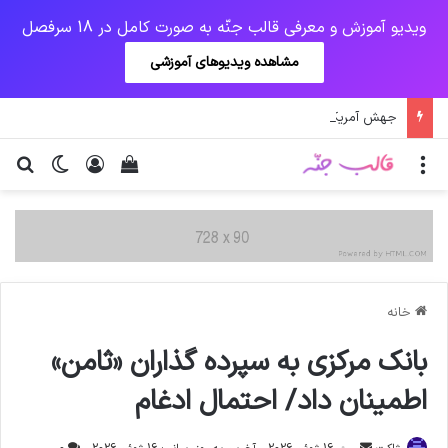
ویدیو آموزش و معرفی قالب جنّه به صورت کامل در 18 سرفصل
مشاهده ویدیوهای آموزشی
جهش آمریکایی کرونا و چالشی جدید برای واکسن/ آغاز توزیع واکسن از سوی اتحادیه کوواکس
منو
ورود
دیدن سبد خرید
تغییر پو
جس
خانه
بانک مرکزی به سپرده گذاران «ثامن»
اطمینان داد/ احتمال ادغام
ارسال