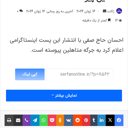
ارسال
ژاکت
16 ژوئن 2026
آخرین به روز رسانی: 16 ژوئن 2026
0
ایمیل
12
کمتر از یک دقیقه
احسان حاج صفی با انتشار این پست اینستاگرامی
اعلام کرد به جرگه متاهلین پیوسته است.
کپی لینک
نمایش بیشتر
فیس بوک
X
لینکدین
‫تامبلر
‫پین‌ترست
‫رددیت
‫VKontakte
پاکت
واتس آپ
‫Odnoklassniki
تلگرام
وایبر
اشتراک گذاری از طریق ایمیل
چاپ