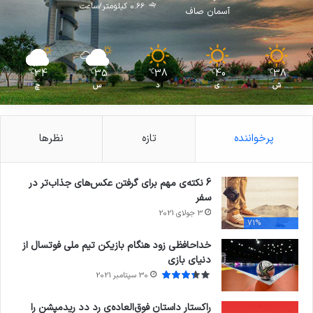
0.66 کیلومتر/ساعت
آسمان صاف
34
35
38
40
38
℃
℃
℃
℃
℃
ش
ی
د
س
چ
پرخواننده
تازه
نظرها
6 نکته‌ی مهم برای گرفتن عکس‌های جذاب‌تر در
سفر
3 جولای 2021
71%
خداحافظی زود هنگام بازیکن تیم ملی فوتسال از
دنیای بازی
30 سپتامبر 2021
راکستار داستان فوق‌العاده‌ی رد دد ریدمپشن را