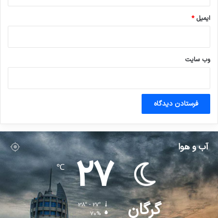
ایمیل
*
وب‌ سایت
آب و هوا
27
℃
گرگان
38º - 27º
70%