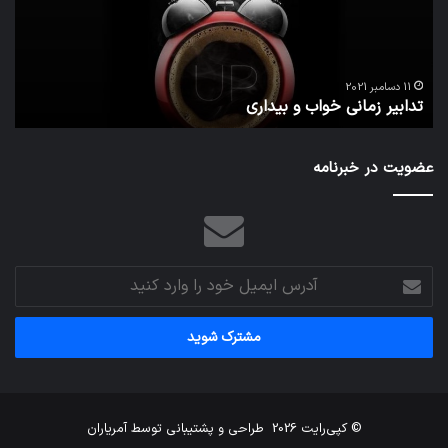
بیداری
در
مج
تش
تص
ا
می‌
11 دسامبر 2021
تدابیر زمانی خواب و بیداری
م
عضویت در خبرنامه
آدرس
ایمیل
خود
را
وارد
کنید
© کپی‌رایت 2026
طراحی و پشتیبانی توسط
آمریاران