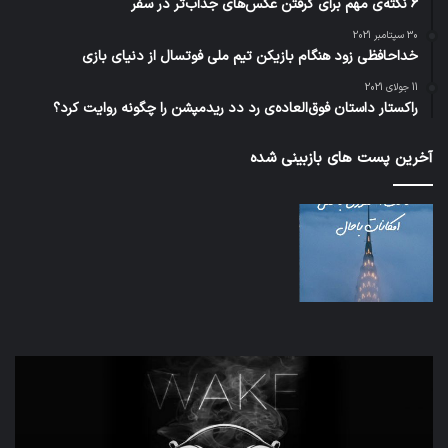
6 نکته‌ی مهم برای گرفتن عکس‌های جذاب‌تر در سفر
30 سپتامبر 2021
خداحافظی زود هنگام بازیکن تیم ملی فوتسال از دنیای بازی
11 جولای 2021
راکستار داستان فوق‌العاده‌ی رد دد ریدمپشن را چگونه روایت کرد؟
آخرین پست های بازبینی شده
تدابیر
اف‌ا
زمانی
به
خواب
احت
و
زیاد