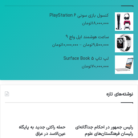
کنسول بازی سونی PlayStation 6
18,000,000
تومان
ساعت هوشمند اپل واچ 9
9,500,000
تومان
–
10,000,000
تومان
لپ تاپ Surface Book 5
70,000,000
تومان
نوشته‌های تازه
رئیس جمهور در احکام جداگانه‌ای
حمله راکتی جدید به پایگاه
رئیسان فرهنگستان‌های علوم
عین‌الاسد در عراق