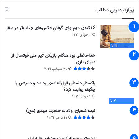
پربازدیدترین مطالب
6 نکته‌ی مهم برای گرفتن عکس‌های جذاب‌تر در سفر
3 جولای 2021
71%
خداحافظی زود هنگام بازیکن تیم ملی فوتسال از
دنیای بازی
30 سپتامبر 2021
راکستار داستان فوق‌العاده‌ی رد دد ریدمپشن را
چگونه روایت کرد؟
11 جولای 2021
7.4
نیمه شعبان، ولادت حضرت مهدی (عج)
20 نوامبر 2021
نخستین وسیله کاملا خودران نقلیه اپل