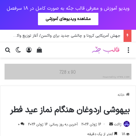
ویدیو آموزش و معرفی قالب جنّه به صورت کامل در 18 سرفصل
مشاهده ویدیوهای آموزشی
جهش آمریکایی کرونا و چالشی جدید برای واکسن/ آغاز توزیع واکسن از سوی اتحادیه کوواکس
منو
ورود
دیدن سبد خرید
تغییر پو
جس
خانه
بیهوشی اردوغان هنگام نماز عید فطر
ارسال
ژاکت
16 ژوئن 2026
آخرین به روز رسانی: 16 ژوئن 2026
0
ایمیل
18
کمتر از یک دقیقه