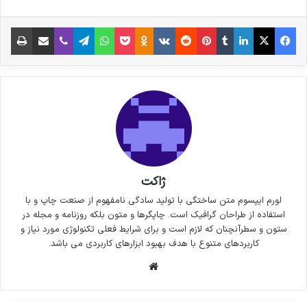
فیس بوک
X
لینکدین
‫تامبلر
‫پین‌ترست
‫رددیت
‫VKontakte
پاکت
واتس آپ
‫Odnoklassniki
تلگرام
وایبر
اشتراک گذاری از طریق ایمیل
چاپ
ژاکت
لورم ایپسوم متن ساختگی با تولید سادگی نامفهوم از صنعت چاپ و با
استفاده از طراحان گرافیک است. چاپگرها و متون بلکه روزنامه و مجله در
ستون و سطرآنچنان که لازم است و برای شرایط فعلی تکنولوژی مورد نیاز و
کاربردهای متنوع با هدف بهبود ابزارهای کاربردی می باشد.
وبسایت