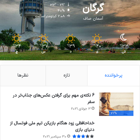
گرگان
33º - 29º
40%
2.08 کیلومتر/ساعت
آسمان صاف
34
37
39
40
33
℃
℃
℃
℃
℃
ش
ی
د
س
چ
پرخواننده
تازه
نظرها
6 نکته‌ی مهم برای گرفتن عکس‌های جذاب‌تر در
سفر
3 جولای 2021
71%
خداحافظی زود هنگام بازیکن تیم ملی فوتسال از
دنیای بازی
30 سپتامبر 2021