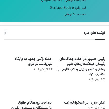
9,500,000
تومان
–
10,000,000
تومان
لپ تاپ Surface Book 5
70,000,000
تومان
نوشته‌های تازه
رئیس جمهور در احکام جداگانه‌ای
حمله راکتی جدید به پایگاه
رئیسان فرهنگستان‌های علوم
عین‌الاسد در عراق
پزشکی، علوم و زبان و ادب فارسی را
16 ژوئن 2026
منصوب کرد.
16 ژوئن 2026
آماده
ی سفر
عکاسی
هدفون
ورزش با
برای
مجازی
با طعم
های
آتش سوزی در شیرخوارگاه آمنه
پرداخت زودهنگام حقوق
ساعت
کشف
…
2023
بازنشستگان و مستمری بگیران
16 ژوئن 2026