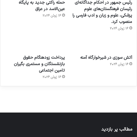
رئیس جمهور در احکام جداگانه‌ای
حمله راکتی جدید به پایگاه
رئیسان فرهنگستان‌های علوم
عین‌الاسد در عراق
پزشکی، علوم و زبان و ادب فارسی را
16 ژوئن 2026
منصوب کرد.
16 ژوئن 2026
آماده
ی سفر
عکاسی
هدفون
ورزش با
برای
مجازی
با طعم
های
آتش سوزی در شیرخوارگاه آمنه
پرداخت زودهنگام حقوق
ساعت
کشف
…
2023
بازنشستگان و مستمری بگیران
16 ژوئن 2026
هوشمند
توسط
توسط
توسط
توسط
تامین اجتماعی
ژاکت
ژاکت
توسط
ژاکت
ژاکت
در
در
ژاکت
16 ژوئن 2026
در
در
دسامبر
دسامبر
در دسامبر
دسامبر
دسامبر
12, 2022
12, 2022
12, 2022
12, 2022
12, 2022
مطالب پر بازدید