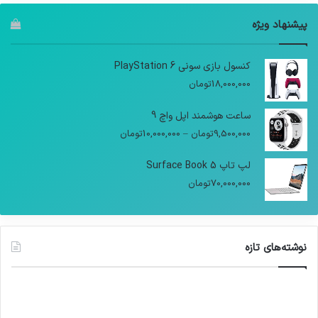
پیشنهاد ویژه
کنسول بازی سونی PlayStation 6
18,000,000
تومان
ساعت هوشمند اپل واچ 9
9,500,000
تومان
–
10,000,000
تومان
لپ تاپ Surface Book 5
70,000,000
تومان
نوشته‌های تازه