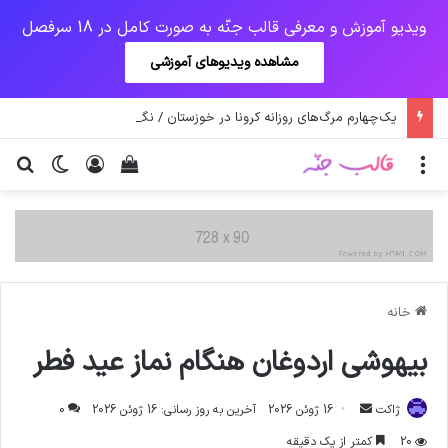
ویدیو آموزش و معرفی قالب جنّه به صورت کامل در 18 سرفصل
مشاهده ویدیوهای آموزشی
یک‌چهارم مرگ‌های روزانه کرونا در خوزستان / نگرانی از گسترش ویروس انگلیسی در تهران
منو
ورود
دیدن سبد خرید
تغییر پو
جس
خانه
بیهوشی اردوغان هنگام نماز عید فطر
ارسال
ژاکت
16 ژوئن 2026
آخرین به روز رسانی: 16 ژوئن 2026
0
ایمیل
20
کمتر از یک دقیقه