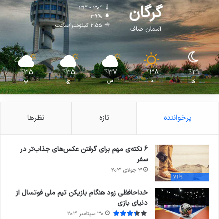
گرگان
32º - 30º
39%
2.55 کیلومتر/ساعت
آسمان صاف
35
35
37
38
31
℃
℃
℃
℃
℃
ی
د
س
چ
پ
پرخواننده
تازه
نظرها
6 نکته‌ی مهم برای گرفتن عکس‌های جذاب‌تر در
سفر
3 جولای 2021
71%
خداحافظی زود هنگام بازیکن تیم ملی فوتسال از
دنیای بازی
30 سپتامبر 2021