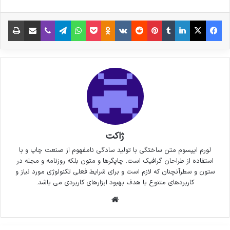
فیس بوک
X
لینکدین
‫تامبلر
‫پین‌ترست
‫رددیت
‫VKontakte
پاکت
واتس آپ
‫Odnoklassniki
تلگرام
وایبر
اشتراک گذاری از طریق ایمیل
چاپ
ژاکت
لورم ایپسوم متن ساختگی با تولید سادگی نامفهوم از صنعت چاپ و با
استفاده از طراحان گرافیک است. چاپگرها و متون بلکه روزنامه و مجله در
ستون و سطرآنچنان که لازم است و برای شرایط فعلی تکنولوژی مورد نیاز و
کاربردهای متنوع با هدف بهبود ابزارهای کاربردی می باشد.
وبسایت