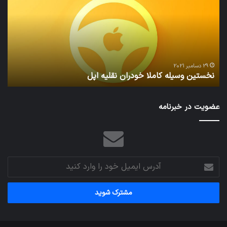
کاملا
خوا
خودران
و
نقلیه
بید
اپل
29 دسامبر 2021
نخستین وسیله کاملا خودران نقلیه اپل
ت
عضویت در خبرنامه
آدرس
ایمیل
خود
را
وارد
کنید