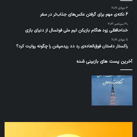
3 جولای 2021
6 نکته‌ی مهم برای گرفتن عکس‌های جذاب‌تر در سفر
30 سپتامبر 2021
خداحافظی زود هنگام بازیکن تیم ملی فوتسال از دنیای بازی
11 جولای 2021
راکستار داستان فوق‌العاده‌ی رد دد ریدمپشن را چگونه روایت کرد؟
آخرین پست های بازبینی شده
نخستین
تداب
وسیله
زما