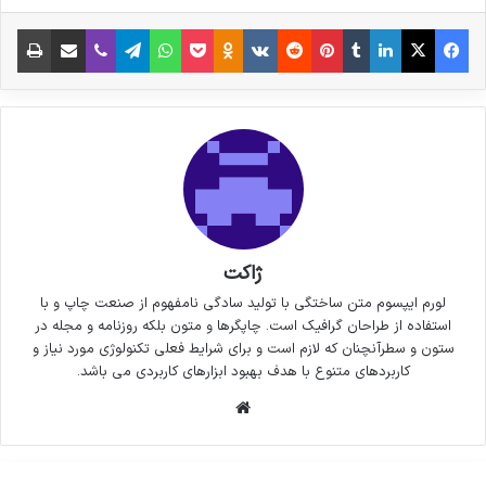
فیس بوک
X
لینکدین
‫تامبلر
‫پین‌ترست
‫رددیت
‫VKontakte
پاکت
واتس آپ
‫Odnoklassniki
تلگرام
وایبر
اشتراک گذاری از طریق ایمیل
چاپ
ژاکت
لورم ایپسوم متن ساختگی با تولید سادگی نامفهوم از صنعت چاپ و با
استفاده از طراحان گرافیک است. چاپگرها و متون بلکه روزنامه و مجله در
ستون و سطرآنچنان که لازم است و برای شرایط فعلی تکنولوژی مورد نیاز و
کاربردهای متنوع با هدف بهبود ابزارهای کاربردی می باشد.
وبسایت