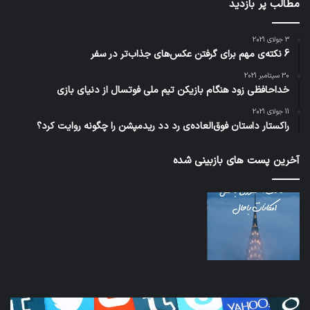
مطالب پر بازدید
3 جولای 2021
6 نکته‌ی مهم برای گرفتن عکس‌های جذاب‌تر در سفر
30 سپتامبر 2021
خداحافظی زود هنگام بازیکن تیم ملی فوتسال از دنیای بازی
11 جولای 2021
راکستار داستان فوق‌العاده‌ی رد دد ریدمپشن را چگونه روایت کرد؟
آخرین پست های بازبینی شده
کدام
نخس