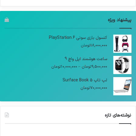
پیشنهاد ویژه
کنسول بازی سونی PlayStation 6
18,000,000
تومان
ساعت هوشمند اپل واچ 9
9,500,000
تومان
–
10,000,000
تومان
لپ تاپ Surface Book 5
70,000,000
تومان
نوشته‌های تازه