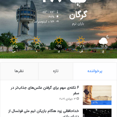
گرگان
28º - 28º
68%
0.74 کیلومتر/ساعت
باران نرم
35
39
41
38
28
℃
℃
℃
℃
℃
ج
ش
ی
د
س
پرخواننده
تازه
نظرها
6 نکته‌ی مهم برای گرفتن عکس‌های جذاب‌تر در
سفر
3 جولای 2021
71%
خداحافظی زود هنگام بازیکن تیم ملی فوتسال از
دنیای بازی