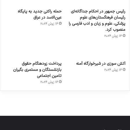
رئیس جمهور در احکام جداگانه‌ای
حمله راکتی جدید به پایگاه
رئیسان فرهنگستان‌های علوم
عین‌الاسد در عراق
پزشکی، علوم و زبان و ادب فارسی را
16 ژوئن 2026
منصوب کرد.
16 ژوئن 2026
آماده
ی سفر
عکاسی
هدفون
ورزش با
برای
مجازی
با طعم
های
آتش سوزی در شیرخوارگاه آمنه
پرداخت زودهنگام حقوق
ساعت
کشف
…
2023
بازنشستگان و مستمری بگیران
16 ژوئن 2026
هوشمند
توسط
توسط
توسط
توسط
تامین اجتماعی
ژاکت
ژاکت
توسط
ژاکت
ژاکت
در
در
ژاکت
16 ژوئن 2026
در
در
دسامبر
دسامبر
در دسامبر
دسامبر
دسامبر
12, 2022
12, 2022
12, 2022
12, 2022
12, 2022