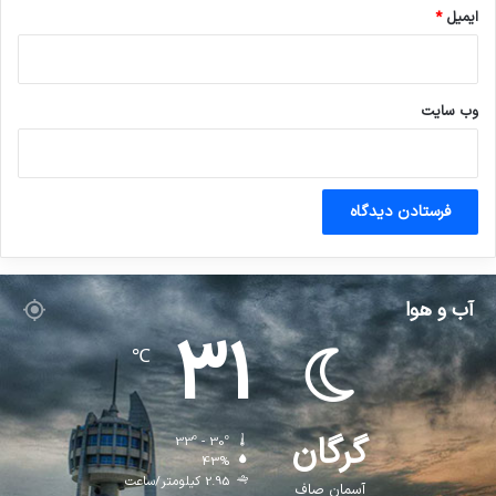
ایمیل
*
وب‌ سایت
آب و هوا
31
℃
گرگان
33º - 30º
43%
2.95 کیلومتر/ساعت
آسمان صاف