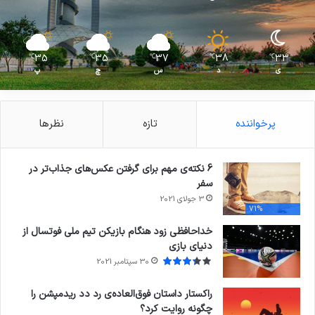
35
35
37
38
33
℃
℃
℃
℃
℃
ی
د
س
چ
پ
پرخواننده
تازه
نظرها
6 نکته‌ی مهم برای گرفتن عکس‌های جذاب‌تر در
سفر
3 جولای 2021
71%
خداحافظی زود هنگام بازیکن تیم ملی فوتسال از
دنیای بازی
30 سپتامبر 2021
راکستار داستان فوق‌العاده‌ی رد دد ریدمپشن را
چگونه روایت کرد؟