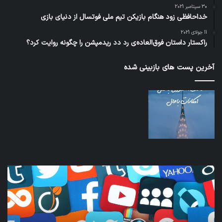
30 سپتامبر 2021
خداحافظی زود هنگام بازیکن تیم ملی فوتسال از دنیای بازی
11 جولای 2021
راکستار داستان فوق‌العاده‌ی رد دد ریدمپشن را چگونه روایت کرد؟
آخرین پست های بازبینی شده
نخستین
تداب
وسیله
زما
کاملا
خوا
خودران
و
نقلیه
بید