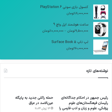
کنسول بازی سونی PlayStation 6
18,000,000
تومان
ساعت هوشمند اپل واچ 9
9,500,000
تومان
–
10,000,000
تومان
لپ تاپ Surface Book 5
70,000,000
تومان
نوشته‌های تازه
رئیس جمهور در احکام جداگانه‌ای
حمله راکتی جدید به پایگاه
رئیسان فرهنگستان‌های علوم
عین‌الاسد در عراق
پزشکی، علوم و زبان و ادب فارسی را
16 ژوئن 2026