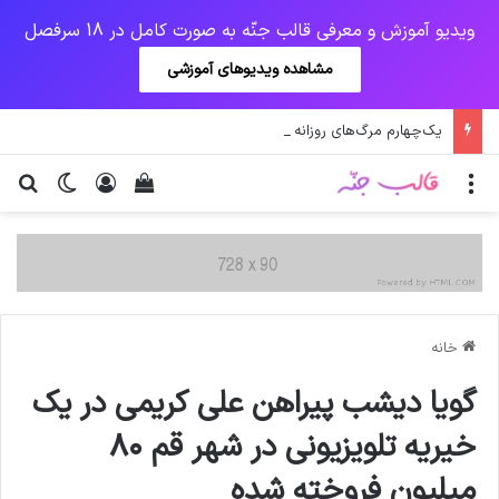
ویدیو آموزش و معرفی قالب جنّه به صورت کامل در 18 سرفصل
مشاهده ویدیوهای آموزشی
یک‌چهارم مرگ‌های روزانه کرونا در خوزستان / نگرانی از گسترش ویروس انگلیسی در تهران
منو
ورود
دیدن سبد خرید
تغییر پو
جس
خانه
گویا دیشب پيراهن علي كريمي در يك
خيريه تلويزيوني در شهر قم ٨٠
ميليون فروخته شده