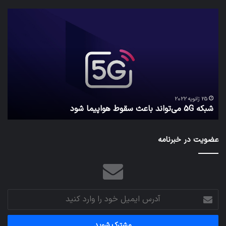
شبکه
کدا
5G
برنا
می‌تواند
پیا
باعث
اطل
سقوط
کارب
هواپیما
را
شود
واقع
امن
ک
نگه
25 ژانویه 2022
شبکه 5G می‌تواند باعث سقوط هواپیما شود
م
می‌
عضویت در خبرنامه
آدرس
ایمیل
خود
را