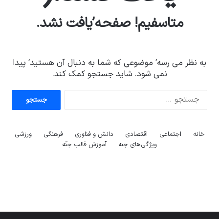
متاسفیم! صفحه’یافت نشد.
به نظر می رسه’ موضوعی که شما به دنبال آن هستید’ پیدا
نمی شود. شاید جستجو کمک کند.
جستجو
آماده
ی سفر
عکاسی
برای:
هدفون
ورزش با
برای
مجازی
با طعم
های
ساعت
کشف
…
2023
خانه
اجتماعی
اقتصادی
دانش و فناوری
فرهنگی
ورزشی
هوشمند
توسط
توسط
توسط
توسط
ویژگی‌های جنه
آموزش قالب جنّه
ژاکت
ژاکت
توسط
ژاکت
ژاکت
در
در
ژاکت
در
در
دسامبر
دسامبر
در دسامبر
دسامبر
دسامبر
12, 2022
12, 2022
12, 2022
12, 2022
12, 2022