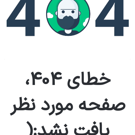
خطای 404،
صفحه مورد نظر
یافت نشد:(