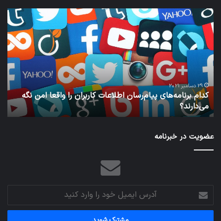
نخستین
وسیله
کاملا
خودران
نقلیه
اپل
ا واقعا امن نگه
29 دسامبر 2021
نخستین وسیله کاملا خودران نقلیه اپل
عضویت در خبرنامه
آدرس
ایمیل
خود
را