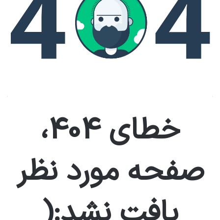
خطای 404،
صفحه مورد نظر
یافت نشد:(