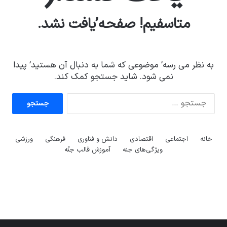
متاسفیم! صفحه’یافت نشد.
به نظر می رسه’ موضوعی که شما به دنبال آن هستید’ پیدا
نمی شود. شاید جستجو کمک کند.
جستجو
آماده
ی سفر
عکاسی
برای:
هدفون
ورزش با
برای
مجازی
با طعم
های
ساعت
کشف
…
2023
خانه
اجتماعی
اقتصادی
دانش و فناوری
فرهنگی
ورزشی
هوشمند
توسط
توسط
توسط
توسط
ویژگی‌های جنه
آموزش قالب جنّه
ژاکت
ژاکت
توسط
ژاکت
ژاکت
در
در
ژاکت
در
در
دسامبر
دسامبر
در دسامبر
دسامبر
دسامبر
12, 2022
12, 2022
12, 2022
12, 2022
12, 2022