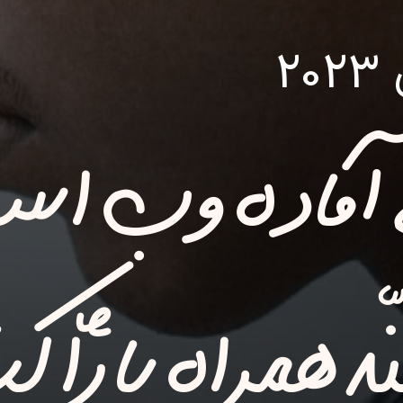
2
ه همراه با ژا